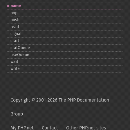
name
pop
push
read
signal
start
statQueue
useQueue
wait
write
Copyright © 2001-2026 The PHP Documentation
Group
My PHP.net
Contact
Other PHP.net sites