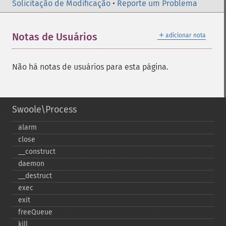
Solicitação de Modificação
•
Reporte um Problema
＋
Notas de Usuários
adicionar nota
Não há notas de usuários para esta página.
Swoole\Process
alarm
close
_​_​construct
daemon
_​_​destruct
exec
exit
freeQueue
kill