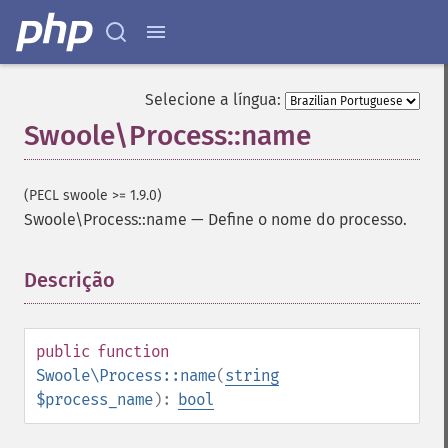
Selecione a língua:
Swoole\Process::name
(PECL swoole >= 1.9.0)
Swoole\Process::name
—
Define o nome do processo.
Descrição
¶
public
function
Swoole\Process::name
(
string
$process_name
):
bool