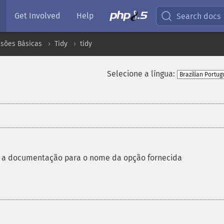
Get Involved
Help
Search docs
nsões Básicas
Tidy
tidy
Selecione a língua:
 a documentação para o nome da opção fornecida