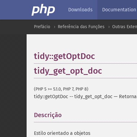
Downloads
Documentation
Prefácio
Referência das Funções
Outras Exte
tidy::getOptDoc
tidy_get_opt_doc
(PHP 5 >= 5.1.0, PHP 7, PHP 8)
tidy::getOptDoc
--
tidy_get_opt_doc
—
Retorna
Descrição
¶
Estilo orientado a objetos