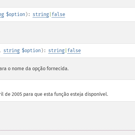
ng
$option
):
string
|
false
,
string
$option
):
string
|
false
ra o nome da opção fornecida.
bril de 2005 para que esta função esteja disponível.