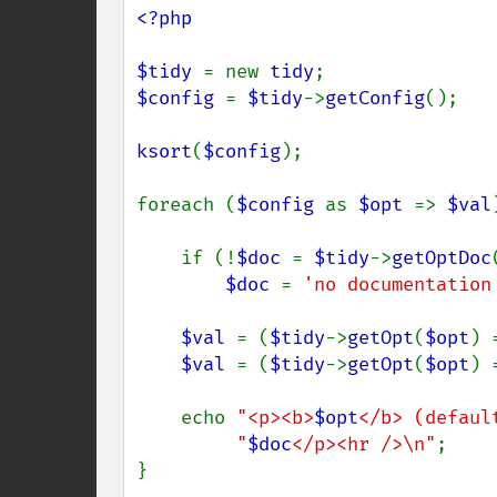
<?php

$tidy 
= new 
tidy
$config 
= 
$tidy
->
getConfig
();

ksort
(
$config
);

foreach (
$config 
as 
$opt 
=> 
$val
    if (!
$doc 
= 
$tidy
->
getOptDoc
$doc 
= 
'no documentation
$val 
= (
$tidy
->
getOpt
(
$opt
) 
$val 
= (
$tidy
->
getOpt
(
$opt
) 
    echo 
"<p><b>
$opt
</b> (defaul
"
$doc
</p><hr />\n"
;

}
