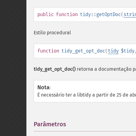
public
function
tidy::getOptDoc
(
stri
Estilo procedural
function
tidy_get_opt_doc
(
tidy
$tidy
tidy_get_opt_doc()
retorna a documentação pa
Nota
:
É necessário ter a libtidy a partir de 25 de a
Parâmetros
¶