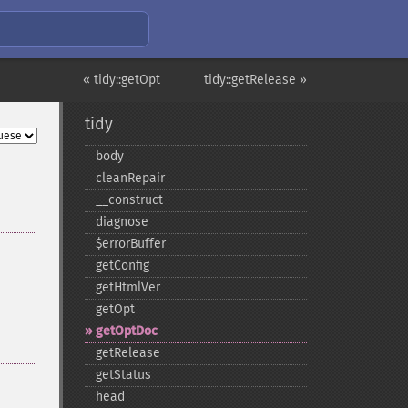
« tidy::getOpt
tidy::getRelease »
tidy
body
cleanRepair
_​_​construct
diagnose
$errorBuffer
getConfig
getHtmlVer
getOpt
getOptDoc
getRelease
getStatus
head