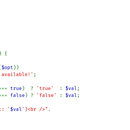
) {

(
$opt
))

 available!'
;

=== 
true
)  ? 
'true'  
: 
$val
;

=== 
false
) ? 
'false' 
: 
$val
;

t: '
$val
')<br />"
.
