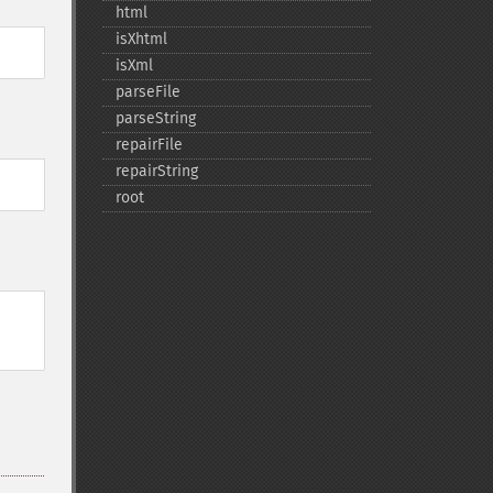
html
isXhtml
isXml
parseFile
parseString
repairFile
repairString
root