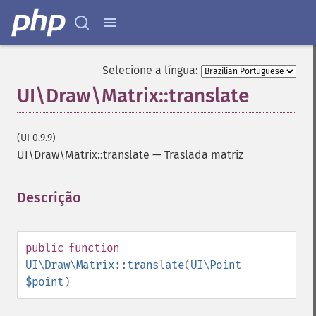
Selecione a língua:
UI\Draw\Matrix::translate
(UI 0.9.9)
UI\Draw\Matrix::translate
—
Traslada matriz
Descrição
¶
public
function
UI\Draw\Matrix::translate
(
UI\Point
$point
)