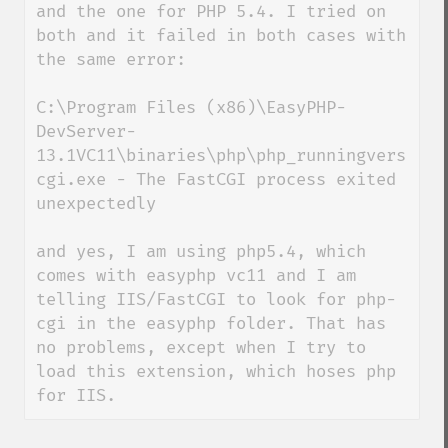
and the one for PHP 5.4. I tried on 
both and it failed in both cases with 
the same error: 

C:\Program Files (x86)\EasyPHP-
DevServer-
13.1VC11\binaries\php\php_runningversion\
cgi.exe - The FastCGI process exited 
unexpectedly

and yes, I am using php5.4, which 
comes with easyphp vc11 and I am 
telling IIS/FastCGI to look for php-
cgi in the easyphp folder. That has 
no problems, except when I try to 
load this extension, which hoses php 
for IIS.