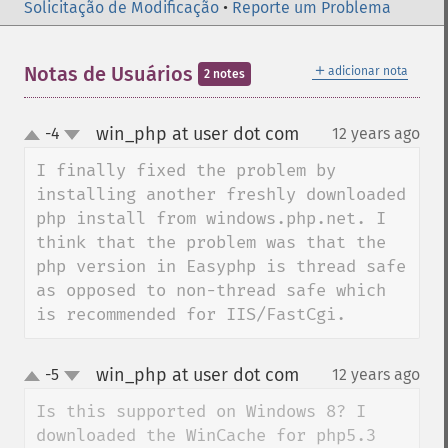
Solicitação de Modificação
•
Reporte um Problema
＋
Notas de Usuários
adicionar nota
2 notes
win_php at user dot com
-4
12 years ago
¶
up
down
I finally fixed the problem by 
installing another freshly downloaded 
php install from windows.php.net. I 
think that the problem was that the 
php version in Easyphp is thread safe 
as opposed to non-thread safe which 
is recommended for IIS/FastCgi.
win_php at user dot com
-5
12 years ago
¶
up
down
Is this supported on Windows 8? I 
downloaded the WinCache for php5.3 