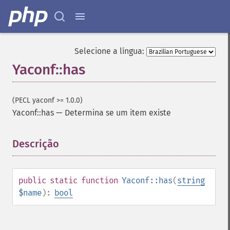
Selecione a língua:
Yaconf::has
(PECL yaconf >= 1.0.0)
Yaconf::has
—
Determina se um item existe
Descrição
¶
public
static
function
Yaconf::has
(
string
$name
):
bool