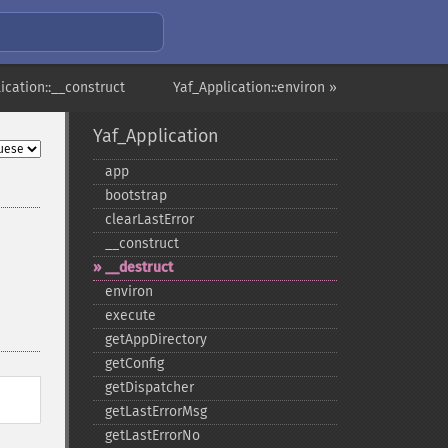
ication::__construct
Yaf_Application::environ »
Yaf_Application
app
bootstrap
clearLastError
_​_​construct
_​_​destruct
environ
execute
getAppDirectory
getConfig
getDispatcher
getLastErrorMsg
getLastErrorNo