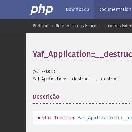
Downloads
Documentation
Prefácio
Referência das Funções
Outras Exte
Yaf_Application::__destruc
(Yaf >=1.0.0)
Yaf_Application::__destruct
—
__destruct
Descrição
¶
public
function
Yaf_Application::__d