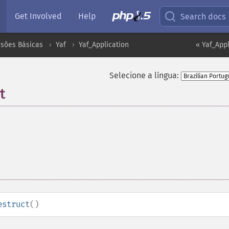
Get Involved
Help
Search docs
nsões Básicas
Yaf
Yaf_Application
« Yaf_Appl
Selecione a língua:
t
estruct
()