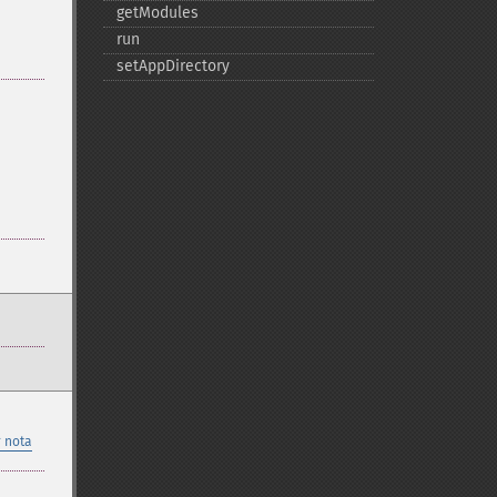
getModules
run
setAppDirectory
 nota