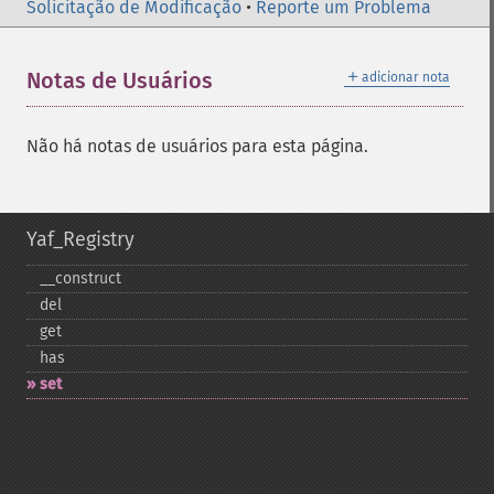
Solicitação de Modificação
•
Reporte um Problema
＋
Notas de Usuários
adicionar nota
Não há notas de usuários para esta página.
Yaf_Registry
_​_​construct
del
get
has
set