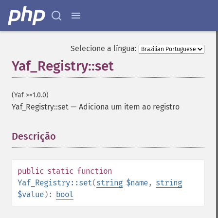
Selecione a língua:
Yaf_Registry::set
(Yaf >=1.0.0)
Yaf_Registry::set
—
Adiciona um item ao registro
Descrição
¶
public
static
function
Yaf_Registry::set
(
string
$name
,
string
$value
):
bool