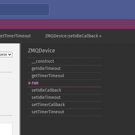
getTimerTimeout
ZMQDevice::setIdleCallback »
ZMQDevice
_​_​construct
getIdleTimeout
getTimerTimeout
run
setIdleCallback
setIdleTimeout
setTimerCallback
setTimerTimeout