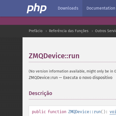
Downloads
Documentation
Prefácio
Referência das Funções
Outros Servi
ZMQDevice::run
(No version information available, might only be in G
ZMQDevice::run
—
Executa o novo dispositivo
Descrição
¶
public
function
ZMQDevice::run
():
vo