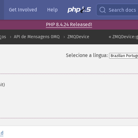
Get Involved
Help
Search docs
PHP 8.4.24 Released!
ços
API de Mensagens 0MQ
ZMQDevice
« ZMQDevice::
Selecione a língua:
it)
id