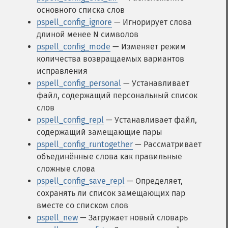
основного списка слов
pspell_config_ignore
— Игнорирует слова
длиной менее N символов
pspell_config_mode
— Изменяет режим
количества возвращаемых вариантов
исправления
pspell_config_personal
— Устанавливает
файл, содержащий персональный список
слов
pspell_config_repl
— Устанавливает файл,
содержащий замещающие пары
pspell_config_runtogether
— Рассматривает
объединённые слова как правильные
сложные слова
pspell_config_save_repl
— Определяет,
сохранять ли список замещающих пар
вместе со списком слов
pspell_new
— Загружает новый словарь