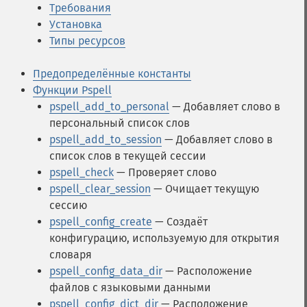
Требования
Установка
Типы ресурсов
Предопределённые константы
Функции Pspell
pspell_add_to_personal
— Добавляет слово в
персональный список слов
pspell_add_to_session
— Добавляет слово в
список слов в текущей сессии
pspell_check
— Проверяет слово
pspell_clear_session
— Очищает текущую
сессию
pspell_config_create
— Создаёт
конфигурацию, используемую для открытия
словаря
pspell_config_data_dir
— Расположение
файлов с языковыми данными
pspell_config_dict_dir
— Расположение