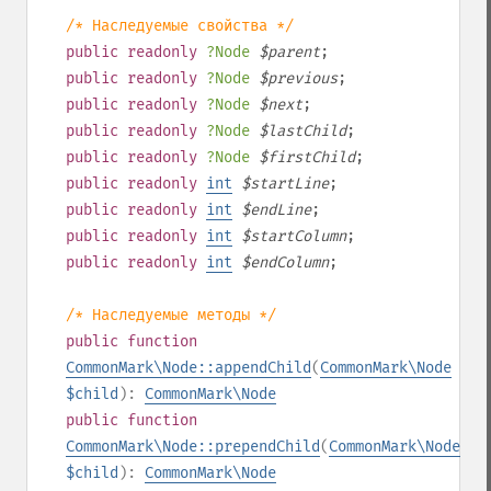
/* Наследуемые свойства */
public
readonly
?
Node
$
parent
;
public
readonly
?
Node
$
previous
;
public
readonly
?
Node
$
next
;
public
readonly
?
Node
$
lastChild
;
public
readonly
?
Node
$
firstChild
;
public
readonly
int
$
startLine
;
public
readonly
int
$
endLine
;
public
readonly
int
$
startColumn
;
public
readonly
int
$
endColumn
;
/* Наследуемые методы */
public
function
CommonMark\Node::appendChild
(
CommonMark\Node
$child
):
CommonMark\Node
public
function
CommonMark\Node::prependChild
(
CommonMark\Node
$child
):
CommonMark\Node