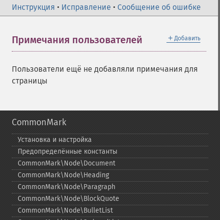
Инструкция
•
Исправление
•
Сообщение об ошибке
＋
Примечания пользователей
Добавить
Пользователи ещё не добавляли примечания для
страницы
CommonMark
Установка и настройка
Предопределённые константы
CommonMark\Node\Document
CommonMark\Node\Heading
CommonMark\Node\Paragraph
CommonMark\Node\BlockQuote
CommonMark\Node\BulletList