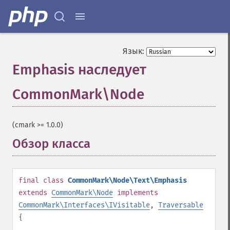
Язык:
Emphasis наследует
CommonMark\Node
¶
(cmark >= 1.0.0)
Обзор класса
¶
final
class
CommonMark\Node\Text\Emphasis
extends
CommonMark\Node
implements
CommonMark\Interfaces\IVisitable
,
Traversable
{