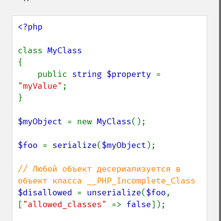
<?php

class 
{

    public 
string $property 
= 
"myValue"
;

}

$myObject 
= new 
MyClass
();

$foo 
= 
serialize
(
$myObject
);

// Любой объект десериализуется в 
$disallowed 
= 
unserialize
(
$foo
, 
[
"allowed_classes" 
=> 
false
]);
