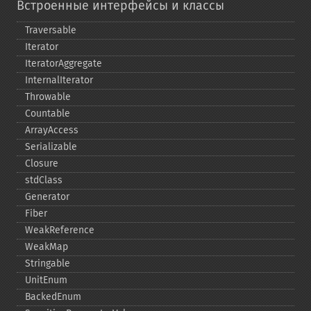
Встроенные интерфейсы и классы
Traversable
Iterator
IteratorAggregate
InternalIterator
Throwable
Countable
ArrayAccess
Serializable
Closure
stdClass
Generator
Fiber
WeakReference
WeakMap
Stringable
UnitEnum
BackedEnum