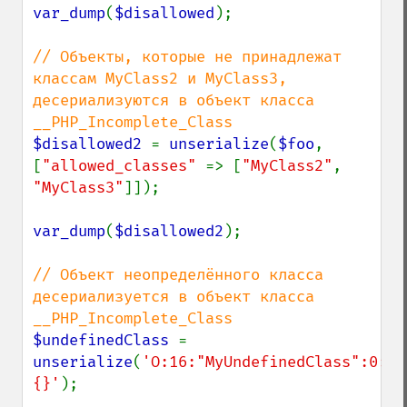
var_dump
(
$disallowed
);

// Объекты, которые не принадлежат 
классам MyClass2 и MyClass3, 
десериализуются в объект класса 
$disallowed2 
= 
unserialize
(
$foo
, 
[
"allowed_classes" 
=> [
"MyClass2"
, 
"MyClass3"
]]);

var_dump
(
$disallowed2
);

// Объект неопределённого класса 
десериализуется в объект класса 
$undefinedClass 
= 
unserialize
(
'O:16:"MyUndefinedClass":0:
{}'
);
