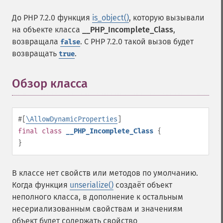
До PHP 7.2.0 функция
is_object()
, которую вызывали
на объекте класса
__PHP_Incomplete_Class
,
возвращала
. С PHP 7.2.0 такой вызов будет
false
возвращать
.
true
Обзор класса
¶
#[
\AllowDynamicProperties
]
final
class
__PHP_Incomplete_Class
{
}
В классе нет свойств или методов по умолчанию.
Когда функция
unserialize()
создаёт объект
неполного класса, в дополнение к остальным
несериализованным свойствам и значениям
объект будет содержать свойство