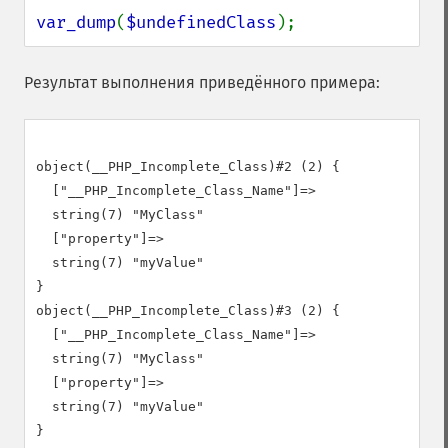
var_dump
(
$undefinedClass
);
Результат выполнения приведённого примера:
object(__PHP_Incomplete_Class)#2 (2) {

  ["__PHP_Incomplete_Class_Name"]=>

  string(7) "MyClass"

  ["property"]=>

  string(7) "myValue"

}

object(__PHP_Incomplete_Class)#3 (2) {

  ["__PHP_Incomplete_Class_Name"]=>

  string(7) "MyClass"

  ["property"]=>

  string(7) "myValue"

}
