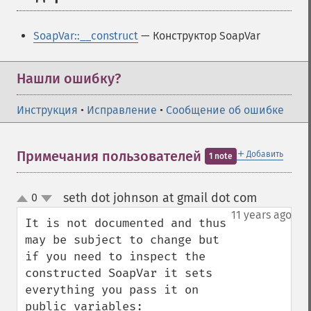
SoapVar::__construct
— Конструктор SoapVar
Нашли ошибку?
Инструкция
•
Исправление
•
Сообщение об ошибке
＋
Примечания пользователей
Добавить
1 note
seth dot johnson at gmail dot com
0
¶
up
down
11 years ago
It is not documented and thus 
may be subject to change but 
if you need to inspect the 
constructed SoapVar it sets 
everything you pass it on 
public variables:
