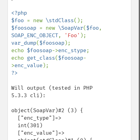
<?php

$foo 
= new 
\stdClass
$foosoap 
= new 
\SoapVar
(
$foo
, 
SOAP_ENC_OBJECT
, 
'Foo'
var_dump
(
$foosoap
);

echo 
$foosoap
->
enc_stype
;

echo 
get_class
(
$foosoap
-
>
enc_value
Will output (tested in PHP 
5.3.3 cli):

object(SoapVar)#2 (3) {

  ["enc_type"]=>

  int(301)

  ["enc_value"]=>
