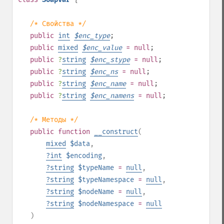
/* Свойства */
public
int
$
enc_type
;
public
mixed
$
enc_value
= null
;
public
?
string
$
enc_stype
= null
;
public
?
string
$
enc_ns
= null
;
public
?
string
$
enc_name
= null
;
public
?
string
$
enc_namens
= null
;
/* Методы */
public
function
__construct
(
mixed
$data
,
?
int
$encoding
,
?
string
$typeName
=
null
,
?
string
$typeNamespace
=
null
,
?
string
$nodeName
=
null
,
?
string
$nodeNamespace
=
null
)