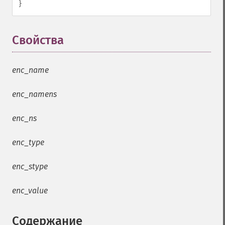
}
Свойства
¶
enc_name
enc_namens
enc_ns
enc_type
enc_stype
enc_value
Содержание
¶