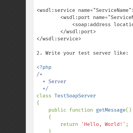
<wsdl:service name="ServiceName">
        <wsdl:port name="ServiceNamePort" binding="tns:ServiceNameBinding">

            <soap:address loca
        </wsdl:port>

</wsdl:service>

2. Write your test server like:

/*

  * Server

class 
{

    public function 
getMessage
()

    {

        return 
'Hello, World!'
;

    }
