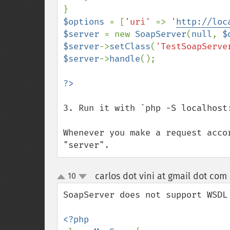
$options 
= [
'uri' 
=> 
'
http://loc
$server 
= new 
SoapServer
(
null
, 
$
$server
->
setClass
(
'TestSoapServe
$server
->
handle
();

3. Run it with `php -S localhost:
Whenever you make a request acco
"server".
carlos dot vini at gmail dot com
10
up
down
SoapServer does not support WSDL