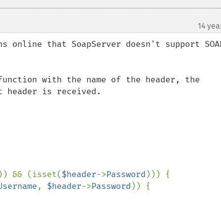
14 yea
ns online that SoapServer doesn't support SOAP
function with the name of the header, the 
 header is received.

)) && (isset(
$header
->
Password
))) {

Username
, 
$header
->
Password
)) {
