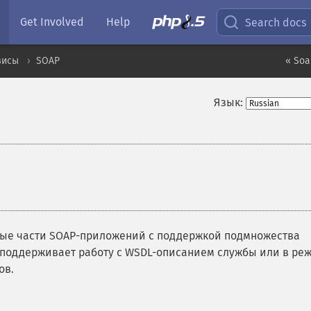
Get Involved
Help
Search docs
висы
SOAP
« Soa
Язык:
рные части SOAP-приложений с поддержкой подмножества
с поддерживает работу с WSDL-описанием службы или в ре
ов.