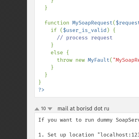
    }

  }

  function 
MySoapRequest
(
$reques
    if (
$user_is_valid
) {

// process request

}

    else {

      throw new 
MyFault
(
"MySoapR
    }

  }

?>
mail at borisd dot ru
10
¶
up
down
If you want to run dummy SoapSer
1. Set up location "localhost:12