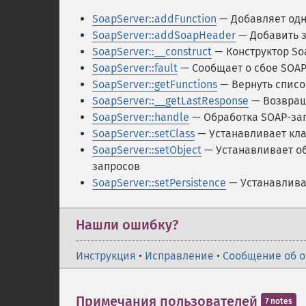
SoapServer::addFunction
— Добавляет одн
SoapServer::addSoapHeader
— Добавить з
SoapServer::__construct
— Конструктор So
SoapServer::fault
— Сообщает о сбое SOAP
SoapServer::getFunctions
— Вернуть спис
SoapServer::__getLastResponse
— Возвращ
SoapServer::handle
— Обработка SOAP-за
SoapServer::setClass
— Устанавливает кла
SoapServer::setObject
— Устанавливает об
запросов
SoapServer::setPersistence
— Устанавлива
Нашли ошибку?
Инструкция
•
Исправление
•
Сообщение об 
Примечания пользователей
7 notes