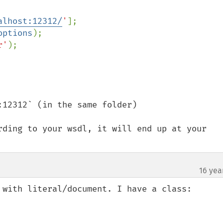
alhost:12312/
'
options
r'
12312` (in the same folder)

rding to your wsdl, it will end up at your 
16 yea
¶
 with literal/document. I have a class:
