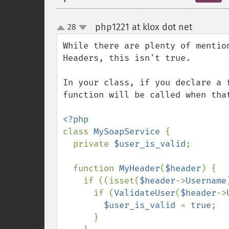
php1221 at klox dot net
28
¶
up
down
While there are plenty of mentio
Headers, this isn't true.

In your class, if you declare a 
function will be called when that
class 
MySoapService 
{

  private 
$user_is_valid
;

  function 
MyHeader
(
$header
) {

    if ((isset(
$header
->
Username
      if (
ValidateUser
(
$header
->
$user_is_valid 
= 
true
;

      }
