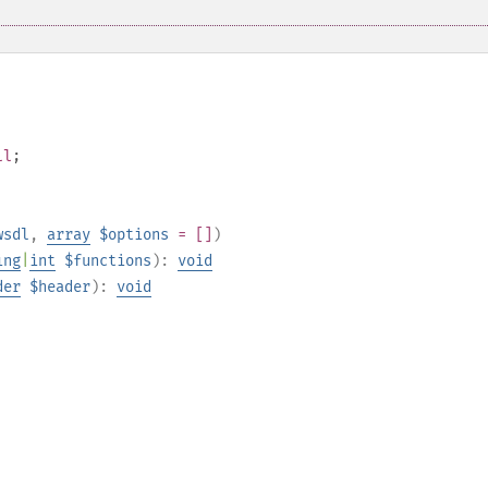
ll
;
wsdl
,
array
$options
= []
)
ing
|
int
$functions
):
void
der
$header
):
void