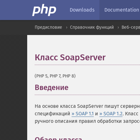
Downloads
Documentation
Предисловие
Справочник функций
Веб-сер
Класс SoapServer
¶
(PHP 5, PHP 7, PHP 8)
Введение
¶
На основе класса SoapServer пишут серве
спецификаций
» SOAP 1.1
и
» SOAP 1.2
. Клас
ручного описания правил обработки запрос