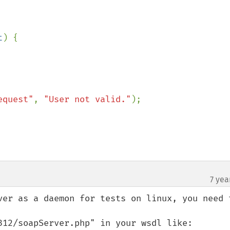
t
) {

equest"
, 
"User not valid."
);

7 yea
ver as a daemon for tests on linux, you need t
312/soapServer.php" in your wsdl like:
