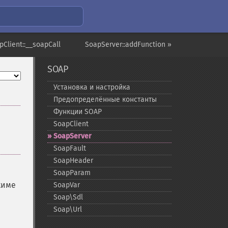
pClient::__soapCall
SoapServer::addFunction »
SOAP
Установка и настройка
Предопределённые константы
Функции SOAP
SoapClient
SoapServer
SoapFault
SoapHeader
SoapParam
жиме
SoapVar
Soap\Sdl
Soap\Url