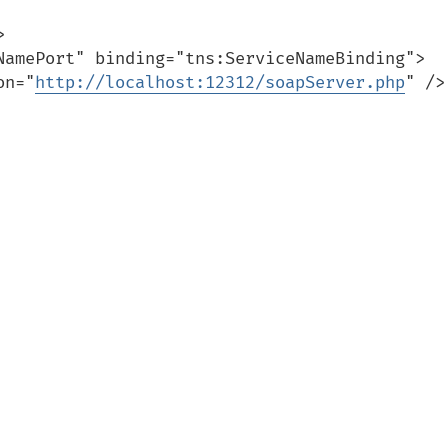


tion="
http://localhost:12312/soapServer.php
" />
