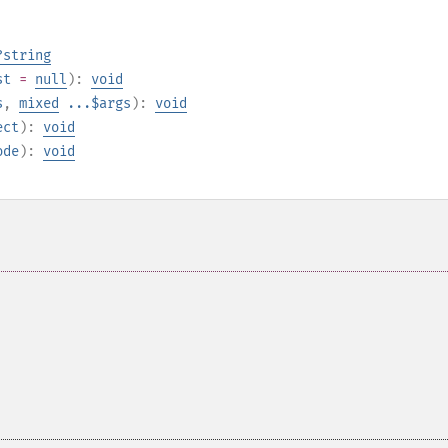
?
string
st
=
null
):
void
s
,
mixed
...$args
):
void
ect
):
void
ode
):
void