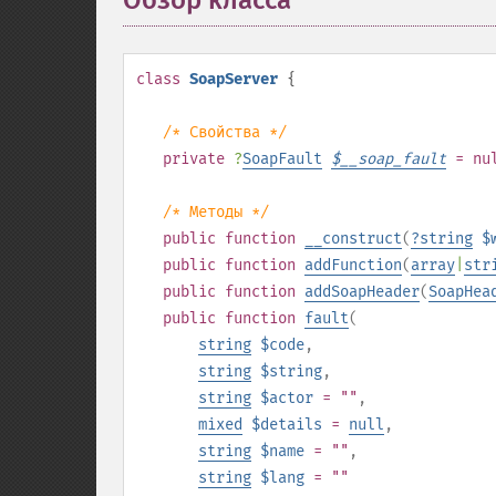
Обзор класса
¶
class
SoapServer
{
/* Свойства */
private
?
SoapFault
$
__soap_fault
= nu
/* Методы */
public
function
__construct
(
?
string
$
public
function
addFunction
(
array
|
str
public
function
addSoapHeader
(
SoapHea
public
function
fault
(
string
$code
,
string
$string
,
string
$actor
= ""
,
mixed
$details
=
null
,
string
$name
= ""
,
string
$lang
= ""