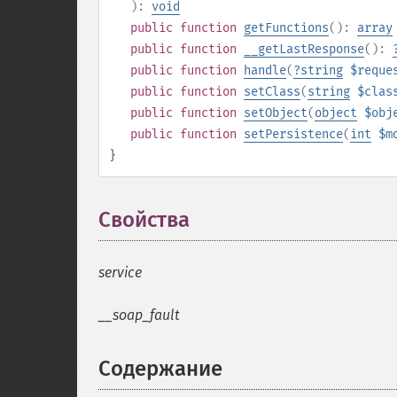
):
void
public
function
getFunctions
():
array
public
function
__getLastResponse
():
public
function
handle
(
?
string
$reque
public
function
setClass
(
string
$clas
public
function
setObject
(
object
$obj
public
function
setPersistence
(
int
$m
}
Свойства
¶
service
__soap_fault
Содержание
¶