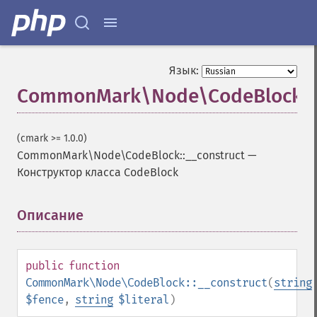
Язык:
CommonMark\Node\CodeBlock::_
(cmark >= 1.0.0)
CommonMark\Node\CodeBlock::__construct
—
Конструктор класса CodeBlock
Описание
¶
public
function
CommonMark\Node\CodeBlock::__construct
(
string
$fence
,
string
$literal
)