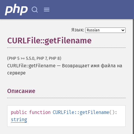
Язык:
CURLFile::getFilename
(PHP 5 >= 5.5.0, PHP 7, PHP 8)
CURLFile::getFilename
—
Возвращает имя файла на
сервере
Описание
¶
public
function
CURLFile::getFilename
():
string