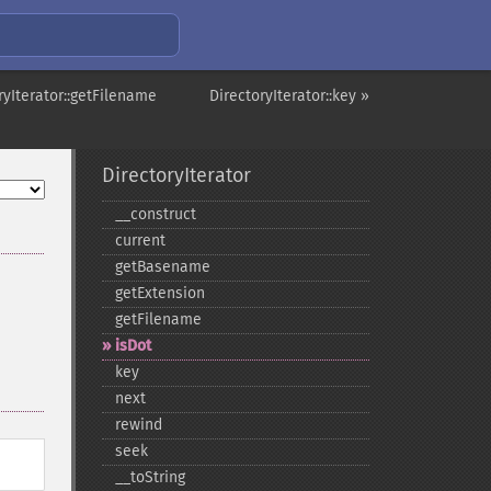
ryIterator::getFilename
DirectoryIterator::key »
DirectoryIterator
_​_​construct
current
getBasename
getExtension
getFilename
isDot
key
next
rewind
seek
_​_​toString