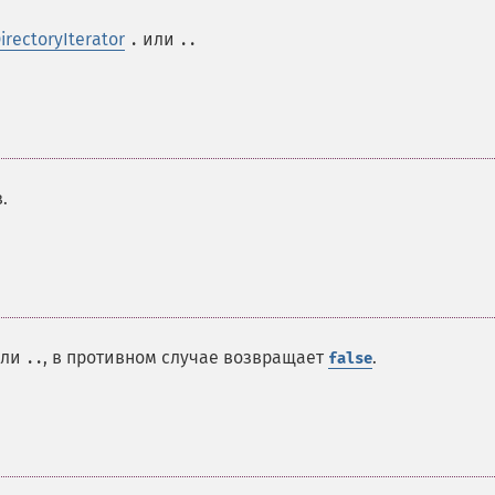
irectoryIterator
или
.
..
.
ли
, в противном случае возвращает
.
..
false