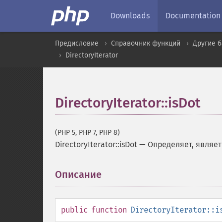
Downloads
Documentation
Предисловие
Справочник функций
Другие 
DirectoryIterator
DirectoryIterator::isDot
(PHP 5, PHP 7, PHP 8)
DirectoryIterator::isDot
—
Определяет, является
Описание
¶
public
function
DirectoryIterator::i