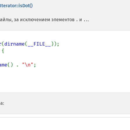
Iterator::isDot()
файлы, за исключением элементов
и
.
.
..
r
(
dirname
(
__FILE__
));

{

ame
() . 
"\n"
;

а: