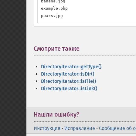
banana.jpg

example.php

pears.jpg
Смотрите также
¶
DirectoryIterator::getType()
DirectoryIterator::isDir()
DirectoryIterator::isFile()
DirectoryIterator::isLink()
Нашли ошибку?
Инструкция
•
Исправление
•
Сообщение об 