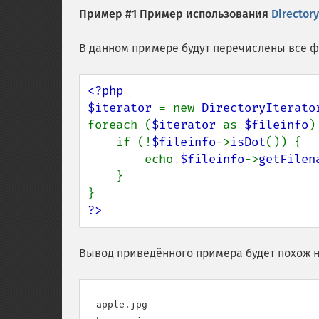
Пример #1 Пример использования
Directory
В данном примере будут перечислены все 
<?php

$iterator 
= new 
DirectoryIterato
foreach (
$iterator 
as 
$fileinfo
) 
    if (!
$fileinfo
->
isDot
()) {

        echo 
$fileinfo
->
getFilen
    }

?>
Вывод приведённого примера будет похож н
apple.jpg
