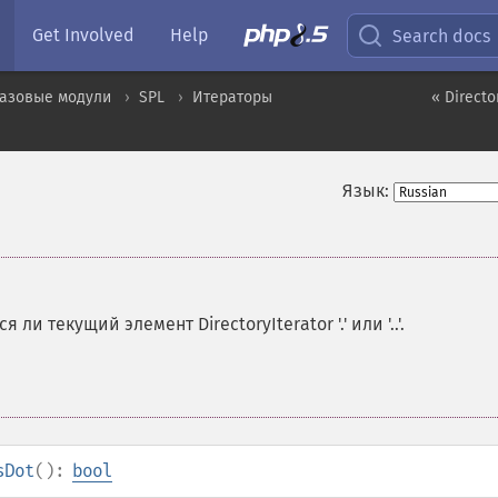
Get Involved
Help
Search docs
базовые модули
SPL
Итераторы
« Directo
Язык:
 ли текущий элемент DirectoryIterator '.' или '..'.
sDot
():
bool