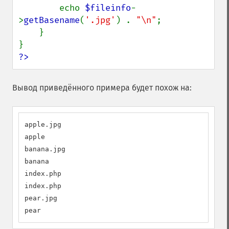
        echo 
$fileinfo
-
>
getBasename
(
'.jpg'
) . 
"\n"
;

    }

?>
Вывод приведённого примера будет похож на:
apple.jpg

apple

banana.jpg

banana

index.php

index.php

pear.jpg

pear