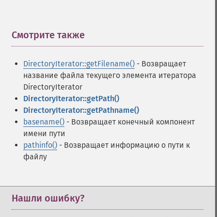
Смотрите также
¶
DirectoryIterator::getFilename()
- Возвращает
название файла текущего элемента итератора
DirectoryIterator
DirectoryIterator::getPath()
DirectoryIterator::getPathname()
basename()
- Возвращает конечный компонент
имени пути
pathinfo()
- Возвращает информацию о пути к
файлу
Нашли ошибку?