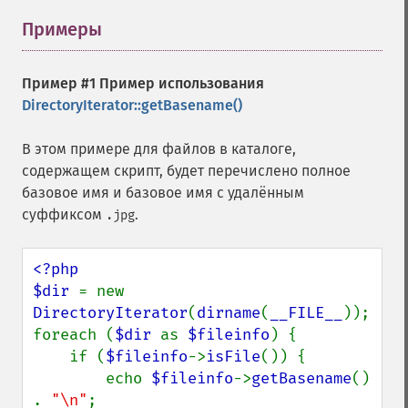
Примеры
¶
Пример #1 Пример использования
DirectoryIterator::getBasename()
В этом примере для файлов в каталоге,
содержащем скрипт, будет перечислено полное
базовое имя и базовое имя с удалённым
суффиксом
.
.jpg
<?php

$dir 
= new 
DirectoryIterator
(
dirname
(
__FILE__
));

foreach (
$dir 
as 
$fileinfo
) {

    if (
$fileinfo
->
isFile
()) {

        echo 
$fileinfo
->
getBasename
() 
. 
"\n"
;
