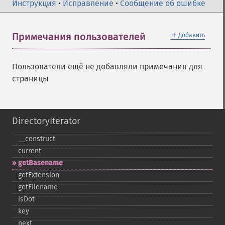
Инструкция
•
Исправление
•
Сообщение об ошибке
＋
Примечания пользователей
Добавить
Пользователи ещё не добавляли примечания для
страницы
DirectoryIterator
_​_​construct
current
getBasename
getExtension
getFilename
isDot
key
next