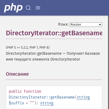
Язык:
DirectoryIterator::getBasename
(PHP 5 >= 5.2.2, PHP 7, PHP 8)
DirectoryIterator::getBasename
—
Получает базовое
имя текущего элемента DirectoryIterator
Описание
¶
public
function
DirectoryIterator::getBasename
(
string
$suffix
= ""
):
string