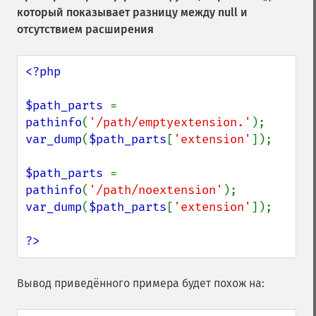
который показывает разницу между null и
отсутствием расширения
<?php

$path_parts 
= 
pathinfo
(
'/path/emptyextension.'
var_dump
(
$path_parts
[
'extension'
]);

$path_parts 
= 
pathinfo
(
'/path/noextension'
var_dump
(
$path_parts
[
'extension'
]);

?>
Вывод приведённого примера будет похож на: