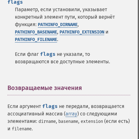
flags
Параметр, если установили, указывает
конкретный элемент пути, который вернёт
функция:
,
PATHINFO_DIRNAME
,
и
PATHINFO_BASENAME
PATHINFO_EXTENSION
.
PATHINFO_FILENAME
Если флаг
flags
не указали, то
возвращаются все доступные элементы.
Возвращаемые значения
¶
Если аргумент
flags
не передали, возвращается
ассоциативный массив (
array
) со следующими
элементами:
,
,
(если есть)
dirname
basename
extension
и
.
filename