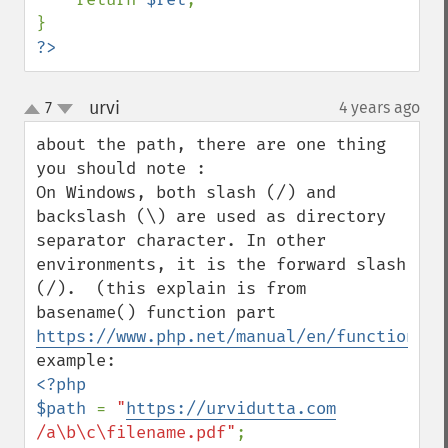
?>
urvi
7
4 years ago
¶
up
down
about the path, there are one thing 
you should note :

On Windows, both slash (/) and 
backslash (\) are used as directory 
separator character. In other 
environments, it is the forward slash 
(/).  (this explain is from 
basename() function part 
https://www.php.net/manual/en/function.ba
<?php

$path 
= 
"
https://urvidutta.com
/a\b\c\filename.pdf"
;
