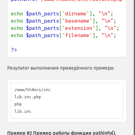
echo 
$path_parts
[
'dirname'
], 
"\n"
;

echo 
$path_parts
[
'basename'
], 
"\n"
;

echo 
$path_parts
[
'extension'
], 
"\n"
;

echo 
$path_parts
[
'filename'
], 
"\n"
;

?>
Результат выполнения приведённого примера:
/www/htdocs/inc

lib.inc.php

php

lib.inc
Пример #2 Пример работы функции
pathinfo()
,