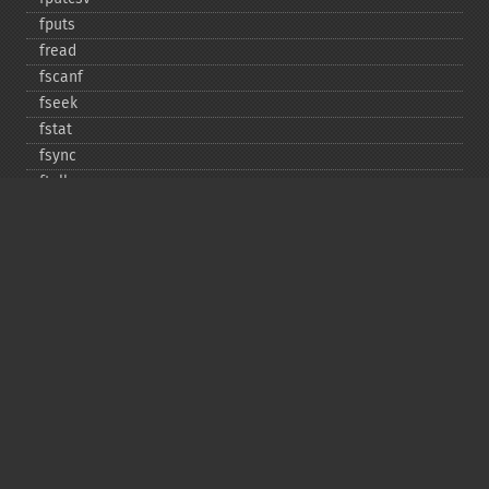
fputs
fread
fscanf
fseek
fstat
fsync
ftell
ftruncate
fwrite
glob
is_​dir
is_​executable
is_​file
is_​link
is_​readable
is_​uploaded_​file
is_​writable
is_​writeable