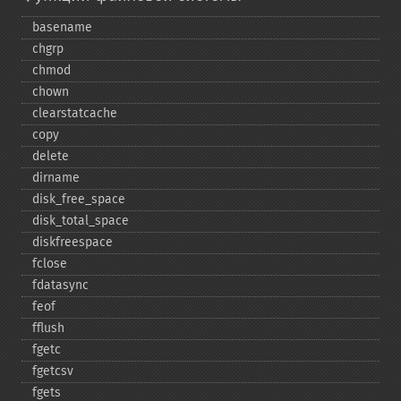
basename
chgrp
chmod
chown
clearstatcache
copy
delete
dirname
disk_​free_​space
disk_​total_​space
diskfreespace
fclose
fdatasync
feof
fflush
fgetc
fgetcsv
fgets