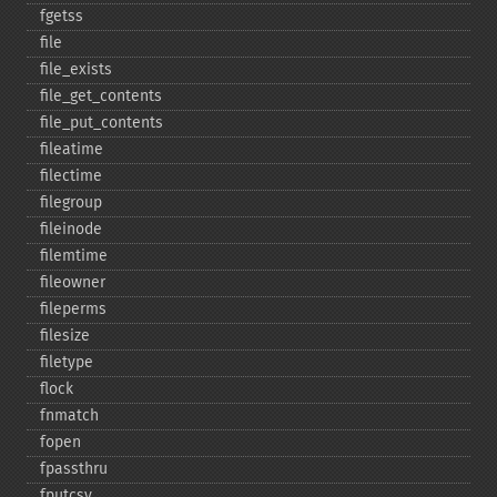
fgetss
file
file_​exists
file_​get_​contents
file_​put_​contents
fileatime
filectime
filegroup
fileinode
filemtime
fileowner
fileperms
filesize
filetype
flock
fnmatch
fopen
fpassthru
fputcsv