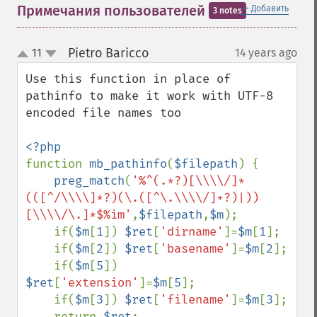
＋
Примечания пользователей
Добавить
3 notes
Pietro Baricco
11
14 years ago
¶
up
down
Use this function in place of 
pathinfo to make it work with UTF-8 
encoded file names too

function 
mb_pathinfo
(
$filepath
) {

preg_match
(
'%^(.*?)[\\\\/]*
(([^/\\\\]*?)(\.([^\.\\\\/]+?)|))
[\\\\/\.]*$%im'
,
$filepath
,
$m
);

    if(
$m
[
1
]) 
$ret
[
'dirname'
]=
$m
[
1
];

    if(
$m
[
2
]) 
$ret
[
'basename'
]=
$m
[
2
];

    if(
$m
[
5
]) 
$ret
[
'extension'
]=
$m
[
5
];

    if(
$m
[
3
]) 
$ret
[
'filename'
]=
$m
[
3
];

    return 
$ret
;
