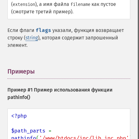
(
), а имя файла
как пустое
extension
filename
(смотрите третий пример).
Если флаги
flags
указали, функция возвращает
строку (
string
), которая содержит запрошенный
элемент.
Примеры
¶
Пример #1 Пример использования функции
pathinfo()
<?php

$path_parts 
= 
pathinfo
(
'/www/htdocs/inc/lib.inc.php'
);
