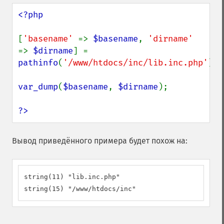
<?php

[
'basename' 
=> 
$basename
, 
'dirname' 
=> 
$dirname
] = 
pathinfo
(
'/www/htdocs/inc/lib.inc.php'
);

var_dump
(
$basename
, 
$dirname
);

?>
Вывод приведённого примера будет похож на:
string(11) "lib.inc.php"

string(15) "/www/htdocs/inc"