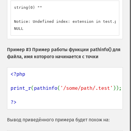
string(0) ""

Notice: Undefined index: extension in test.php on 
NULL
Пример #3 Пример работы функции
pathinfo()
для
файла, имя которого начинается с точки
<?php

print_r
(
pathinfo
(
'/some/path/.test'
));

?>
Вывод приведённого примера будет похож на: