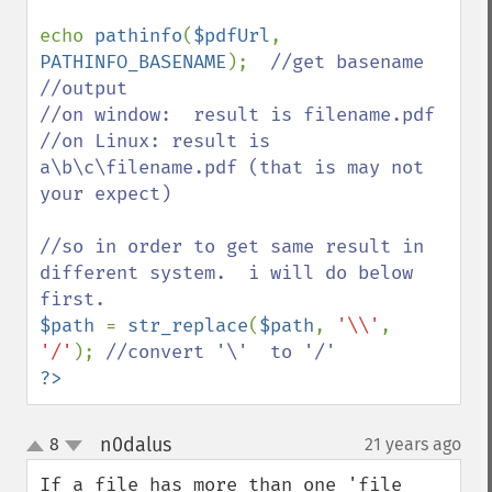
echo 
pathinfo
(
$pdfUrl
, 
PATHINFO_BASENAME
);  
//get basename

//output

//on window:  result is filename.pdf

//on Linux: result is 
a\b\c\filename.pdf (that is may not 
your expect)

//so in order to get same result in 
different system.  i will do below 
$path 
= 
str_replace
(
$path
, 
'\\'
, 
'/'
); 
?>
n0dalus
8
21 years ago
¶
up
down
If a file has more than one 'file 