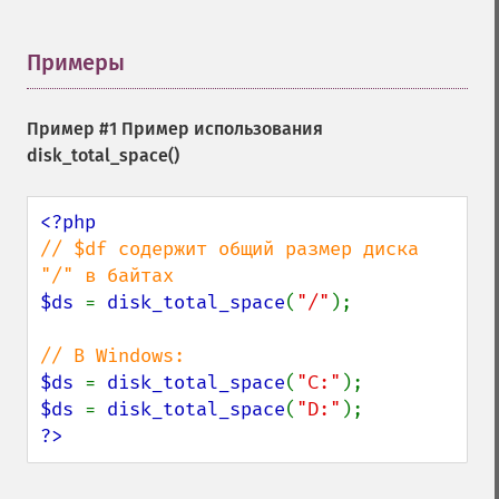
Примеры
¶
Пример #1 Пример использования
disk_total_space()
// $df содержит общий размер диска 
$ds 
= 
disk_total_space
(
"/"
);

$ds 
= 
disk_total_space
(
"C:"
$ds 
= 
disk_total_space
(
"D:"
?>