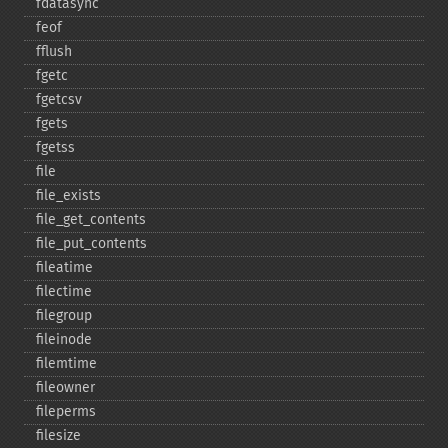
fdatasync
feof
fflush
fgetc
fgetcsv
fgets
fgetss
file
file_​exists
file_​get_​contents
file_​put_​contents
fileatime
filectime
filegroup
fileinode
filemtime
fileowner
fileperms
filesize