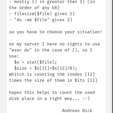
- mostly 2) is greater than 1) (in 
the order of any kB)

- filesize($file) gives 1)

- "du -ab $file" gives 2)

so you have to choose your situation!

on my server I have no rights to use 
"exec du" in the case of 2), so I 
use:

  $s = stat($file);

  $size = $s[11]*$s[12]/8);

whitch is counting the inodes [12] 
times the size of them in Bits [11]

hopes this helps to count the used 
disk place in a right way... :-)

                     Andreas Dick