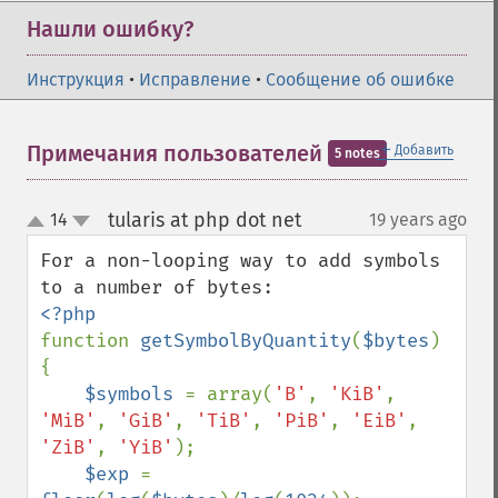
Нашли ошибку?
Инструкция
•
Исправление
•
Сообщение об ошибке
＋
Примечания пользователей
Добавить
5 notes
tularis at php dot net
14
19 years ago
¶
up
down
For a non-looping way to add symbols 
function 
getSymbolByQuantity
(
$bytes
) 
{

$symbols 
= array(
'B'
, 
'KiB'
, 
'MiB'
, 
'GiB'
, 
'TiB'
, 
'PiB'
, 
'EiB'
, 
'ZiB'
, 
'YiB'
);

$exp 
= 