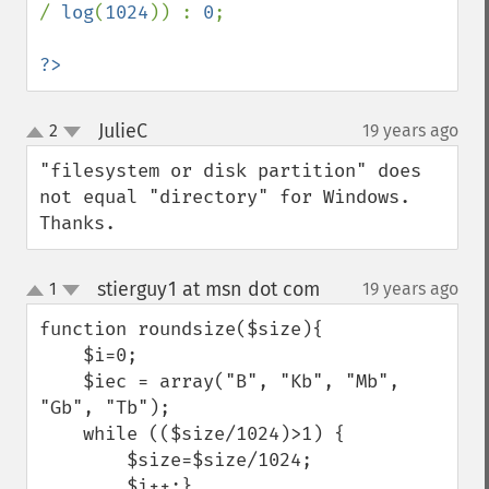
/ 
log
(
1024
)) : 
0
;

?>
JulieC
2
19 years ago
¶
up
down
"filesystem or disk partition" does 
not equal "directory" for Windows.  
Thanks.
stierguy1 at msn dot com
1
19 years ago
¶
up
down
function roundsize($size){

    $i=0;

    $iec = array("B", "Kb", "Mb", 
"Gb", "Tb");

    while (($size/1024)>1) {

        $size=$size/1024;

        $i++;}
