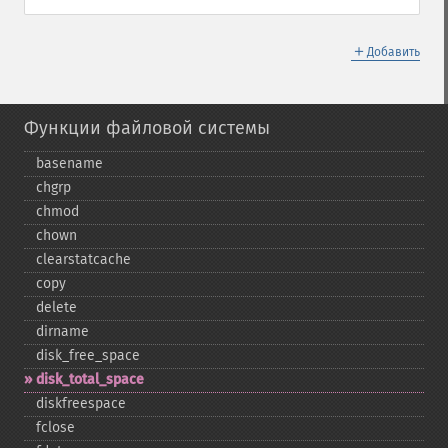
＋
Добавить
Функции файловой системы
basename
chgrp
chmod
chown
clearstatcache
copy
delete
dirname
disk_​free_​space
disk_​total_​space
diskfreespace
fclose