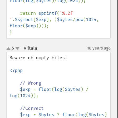
floor
(
log
(
$bytes
)/
log
(
1024
));

    return 
sprintf
(
'%.2f 
'
.
$symbol
[
$exp
], (
$bytes
/
pow
(
1024
, 
floor
(
$exp
))));

}
Viitala
5
18 years ago
¶
up
down
Beware of empty files!

<?php

// Wrong

$exp 
= 
floor
(
log
(
$bytes
) / 
log
(
1024
));

//Correct

$exp 
= 
$bytes 
? 
floor
(
log
(
$bytes
) 