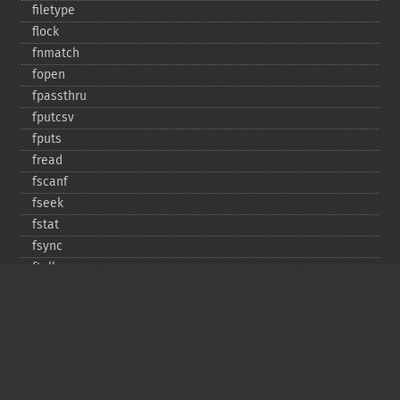
filetype
flock
fnmatch
fopen
fpassthru
fputcsv
fputs
fread
fscanf
fseek
fstat
fsync
ftell
ftruncate
fwrite
glob
is_​dir
is_​executable
is_​file