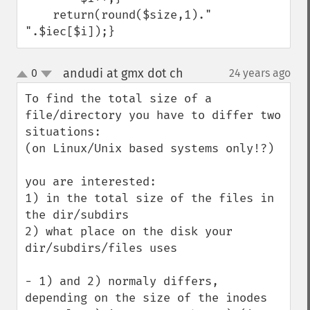
    return(round($size,1)." 
".$iec[$i]);}
andudi at gmx dot ch
0
24 years ago
¶
up
down
To find the total size of a 
file/directory you have to differ two 
situations:

(on Linux/Unix based systems only!?)

you are interested:

1) in the total size of the files in 
the dir/subdirs

2) what place on the disk your 
dir/subdirs/files uses

- 1) and 2) normaly differs, 
depending on the size of the inodes
