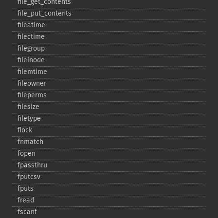
file_​get_​contents
file_​put_​contents
fileatime
filectime
filegroup
fileinode
filemtime
fileowner
fileperms
filesize
filetype
flock
fnmatch
fopen
fpassthru
fputcsv
fputs
fread
fscanf