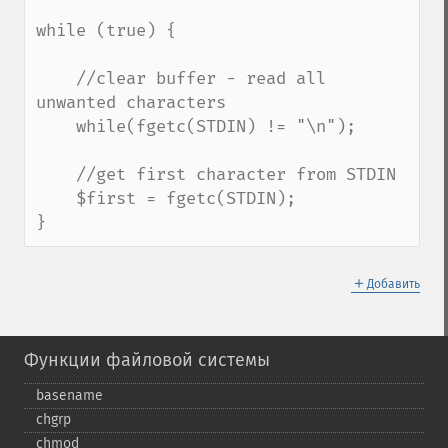
while (true) {

    //clear buffer - read all 
unwanted characters

    while(fgetc(STDIN) != "\n");

    //get first character from STDIN

    $first = fgetc(STDIN);

}
＋
Добавить
Функции файловой системы
basename
chgrp
chmod