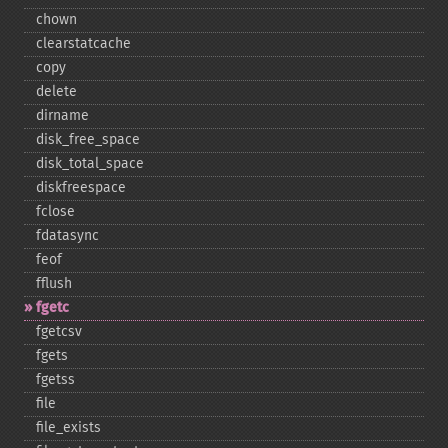
chown
clearstatcache
copy
delete
dirname
disk_​free_​space
disk_​total_​space
diskfreespace
fclose
fdatasync
feof
fflush
fgetc
fgetcsv
fgets
fgetss
file
file_​exists