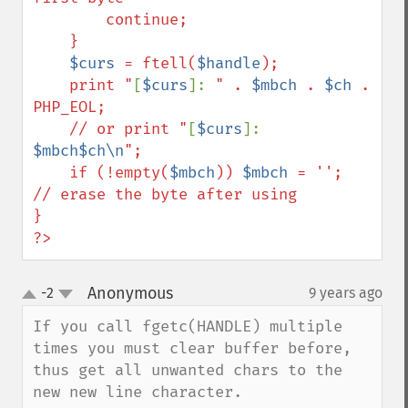
        continue;

    }

$curs
 = ftell(
$handle
);

    print "
[
$curs
]: 
" . 
$mbch
 . 
$ch
 . 
PHP_EOL;

    // or print "
[
$curs
]: 
$mbch$ch\n
";

    if (!empty(
$mbch
)) 
$mbch
 = '';    
// erase the byte after using

}

?>
Anonymous
-2
9 years ago
¶
up
down
If you call fgetc(HANDLE) multiple 
times you must clear buffer before, 
thus get all unwanted chars to the 
new new line character.
