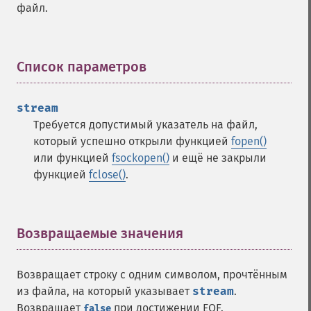
файл.
Список параметров
¶
stream
Требуется допустимый указатель на файл,
который успешно открыли функцией
fopen()
или функцией
fsockopen()
и ещё не закрыли
функцией
fclose()
.
Возвращаемые значения
¶
Возвращает строку с одним символом, прочтённым
из файла, на который указывает
stream
.
Возвращает
при достижении EOF.
false