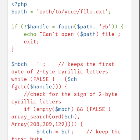
<?php

$path 
= 
'path/to/your/file.ext'
;

if (!
$handle 
= 
fopen
(
$path
, 
'rb'
)) {

    echo 
"Can't open (
$path
) file';

    exit;

}

$mbch
 = '';    // keeps the first 
byte of 2-byte cyrillic letters

while (FALSE !== (
$ch
 = 
fgetc(
$handle
))) {        

    //check for the sign of 2-byte 
cyrillic letters    

    if (empty(
$mbch
) && (FALSE !== 
array_search(ord(
$ch
), 
Array(208,209,129)))) {

$mbch
 = 
$ch
;    // keep the 
first byte
