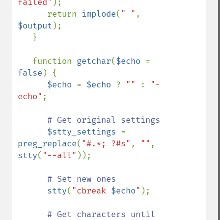
failed"
);

      return 
implode
(
" "
, 
$output
);

   }

   function 
getchar
(
$echo 
= 
false
) {

$echo 
= 
$echo 
? 
"" 
: 
"-
echo"
;

# Get original settings

$stty_settings 
= 
preg_replace
(
"#.*; ?#s"
, 
""
, 
stty
(
"--all"
));

# Set new ones

stty
(
"cbreak 
$echo
"
);

# Get characters until 