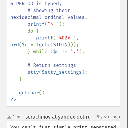
a PERIOD is typed,  

      # showing their 
hexidecimal ordinal values.

printf
(
"> "
);

      do {

printf
(
"%02x "
, 
ord
(
$c 
= 
fgetc
(
STDIN
)));

      } while (
$c 
!= 
'.'
);

# Return settings

stty
(
$stty_settings
);

   }

getchar
?>
seraclimov at yandex dot ru
1
8 years ago
¶
up
down
You can't just simple print separated 