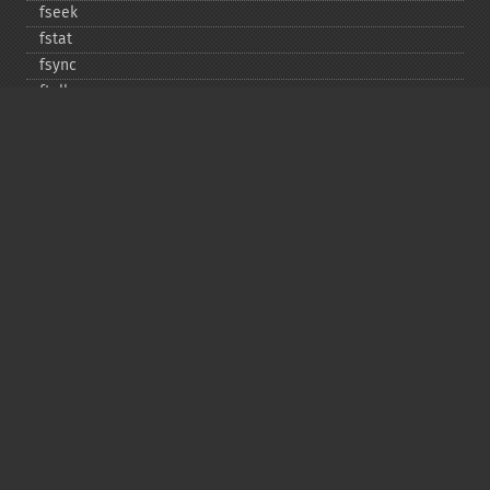
fseek
fstat
fsync
ftell
ftruncate
fwrite
glob
is_​dir
is_​executable
is_​file
is_​link
is_​readable
is_​uploaded_​file
is_​writable
is_​writeable
lchgrp
lchown
link
linkinfo