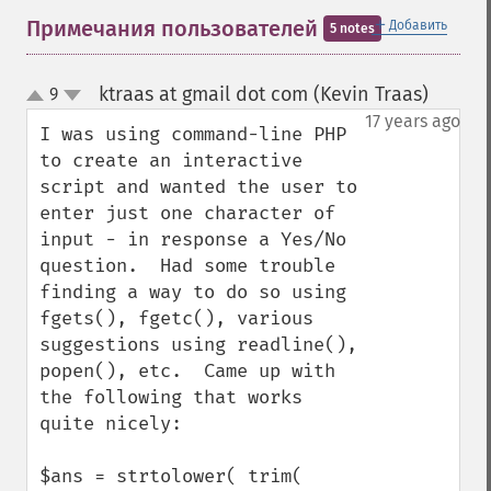
＋
Примечания пользователей
Добавить
5 notes
ktraas at gmail dot com (Kevin Traas)
9
¶
up
down
17 years ago
I was using command-line PHP 
to create an interactive 
script and wanted the user to 
enter just one character of 
input - in response a Yes/No 
question.  Had some trouble 
finding a way to do so using 
fgets(), fgetc(), various 
suggestions using readline(), 
popen(), etc.  Came up with 
the following that works 
quite nicely:

$ans = strtolower( trim( 