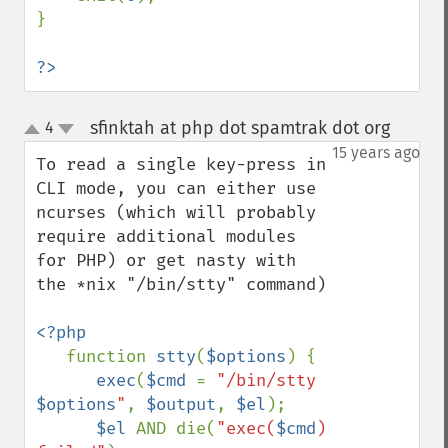
}

?>
sfinktah at php dot spamtrak dot org
4
¶
up
down
15 years ago
To read a single key-press in 
CLI mode, you can either use 
ncurses (which will probably 
require additional modules 
for PHP) or get nasty with 
the *nix "/bin/stty" command)

<?php

function 
stty
(
$options
) {

exec
(
$cmd 
= 
"/bin/stty 
$options
"
, 
$output
, 
$el
);

$el 
AND die(
"exec(
$cmd
) 