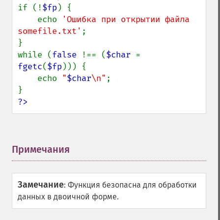
if (!
$fp
) {

    echo 
'Ошибка при открытии файла 
somefile.txt'
;

}

while (
false 
!== (
$char 
= 
fgetc
(
$fp
))) {

    echo 
"
$char
\n"
;

?>
Примечания
¶
Замечание
:
Функция безопасна для обработки
данных в двоичной форме.