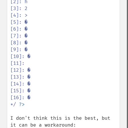
[2]: h

[3]: 2

[4]: >

[5]: �

[6]: �

[7]: �

[8]: �

[9]: �

[10]: �

[11]:  

[12]: �

[13]: �

[14]: �

[15]: �

[16]: �

*/ 
I don't think this is the best, but 