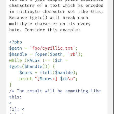
characters of a text which is encoded 
in multibyte character set like this;

Because fgetc() will break each 
multibyte character on its every 
byte. Consider this example: 

<?php

$path 
= 
'foo/cyrillic.txt'
$handle 
= 
fopen
(
$path
, 
'rb'
);

while (
FALSE 
!== (
$ch 
= 
fgetc
(
$handle
))) {

$curs 
= 
ftell
(
$hanlde
);

    print 
"[
$curs
:] 
$ch
\n"
;

/* The result will be something like 
this:

<

[1]: <
