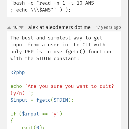
`bash -c "read -n 1 -t 10 ANS 
; echo \\\$ANS"` ) );
alex at alexdemers dot me
10
17 years ago
¶
up
down
The best and simplest way to get 
input from a user in the CLI with 
only PHP is to use fgetc() function 
with the STDIN constant:

<?php

echo 
'Are you sure you want to quit? 
(y/n) '
$input 
= 
fgetc
(
STDIN
);

if (
$input 
== 
'y'
)

{

    exit(
0
);
