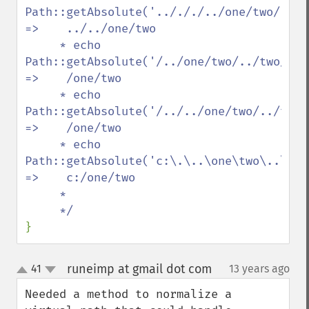
Path::getAbsolute('../././../one/two/../two
=>    ../../one/two

     * echo 
Path::getAbsolute('/../one/two/../two/./three/.
=>    /one/two

     * echo 
Path::getAbsolute('/../../one/two/../two/./th
=>    /one/two

     * echo 
Path::getAbsolute('c:\.\..\one\two\..\two\.\
=>    c:/one/two

     *

}
runeimp at gmail dot com
41
13 years ago
¶
up
down
Needed a method to normalize a 