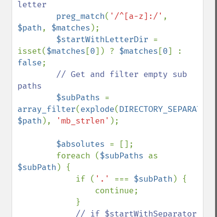
letter

preg_match
(
'/^[a-z]:/'
, 
$path
, 
$matches
);

$startWithLetterDir 
= 
isset(
$matches
[
0
]) ? 
$matches
[
0
] : 
false
;

// Get and filter empty sub 
paths

$subPaths 
= 
array_filter
(
explode
(
DIRECTORY_SEPARATOR
$path
), 
'mb_strlen'
);

$absolutes 
= [];

        foreach (
$subPaths 
as 
$subPath
) {

            if (
'.' 
=== 
$subPath
) {

                continue;

            }

// if $startWithSeparator 