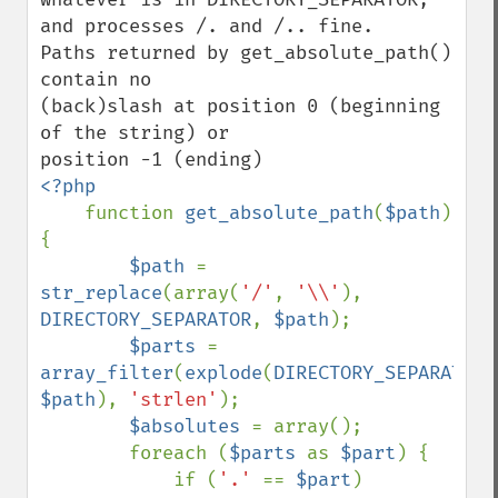
and processes /. and /.. fine.

Paths returned by get_absolute_path() 
contain no

(back)slash at position 0 (beginning 
of the string) or

<?php

function 
get_absolute_path
(
$path
) 
{

$path 
= 
str_replace
(array(
'/'
, 
'\\'
), 
DIRECTORY_SEPARATOR
, 
$path
);

$parts 
= 
array_filter
(
explode
(
DIRECTORY_SEPARATOR
$path
), 
'strlen'
);

$absolutes 
= array();

        foreach (
$parts 
as 
$part
) {

            if (
'.' 
== 
$part
) 