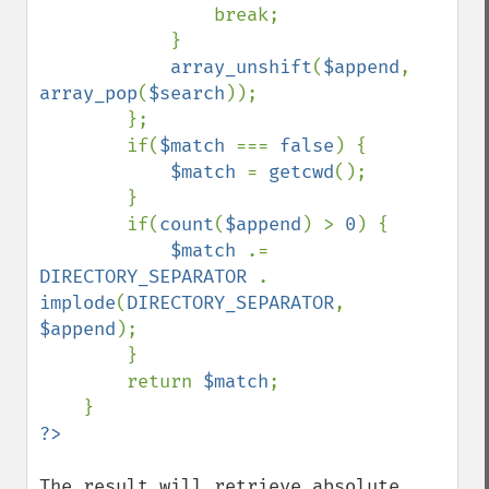
                break;

            }

array_unshift
(
$append
, 
array_pop
(
$search
));

        };

        if(
$match 
=== 
false
) {

$match 
= 
getcwd
();

        }

        if(
count
(
$append
) > 
0
) {

$match 
.= 
DIRECTORY_SEPARATOR 
. 
implode
(
DIRECTORY_SEPARATOR
, 
$append
);

        }

        return 
$match
;

The result will retrieve absolute 