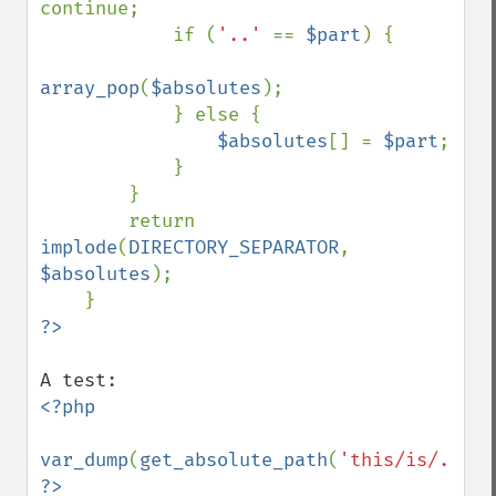
continue;

            if (
'..' 
== 
$part
) {

array_pop
(
$absolutes
);

            } else {

$absolutes
[] = 
$part
;

            }

        }

        return 
implode
(
DIRECTORY_SEPARATOR
, 
$absolutes
);

<?php

var_dump
(
get_absolute_path
(
'this/is/../a/