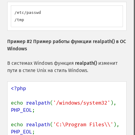
/etc/passwd

/tmp
Пример #2 Пример работы функции
realpath()
в ОС
Windows
В системах Windows функция
realpath()
изменит
пути в стиле Unix на стиль Windows.
<?php

echo 
realpath
(
'/windows/system32'
), 
PHP_EOL
;

echo 
realpath
(
'C:\Program Files\\'
), 
PHP_EOL
;
