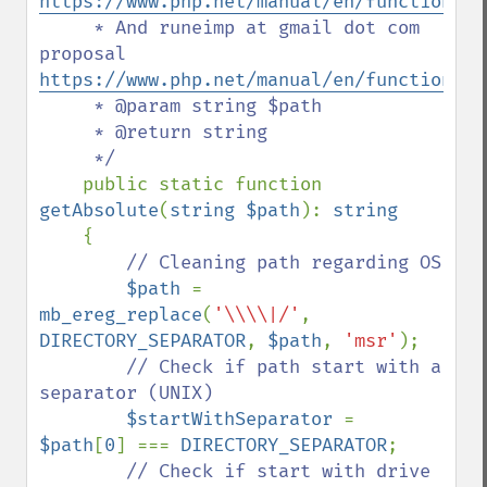
https://www.php.net/manual/en/function.re
     * And runeimp at gmail dot com 
proposal 
https://www.php.net/manual/en/function.re
     * @param string $path

     * @return string

     */

public static function 
getAbsolute
(
string $path
): 
string

{

// Cleaning path regarding OS

$path 
= 
mb_ereg_replace
(
'\\\\|/'
, 
DIRECTORY_SEPARATOR
, 
$path
, 
'msr'
);

// Check if path start with a 
separator (UNIX)

$startWithSeparator 
= 
$path
[
0
] === 
DIRECTORY_SEPARATOR
;

// Check if start with drive 