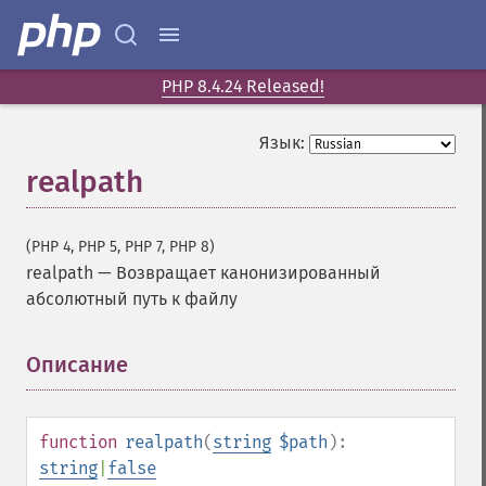
PHP 8.4.24 Released!
Язык:
realpath
(PHP 4, PHP 5, PHP 7, PHP 8)
realpath
—
Возвращает канонизированный
абсолютный путь к файлу
Описание
¶
function
realpath
(
string
$path
):
string
|
false