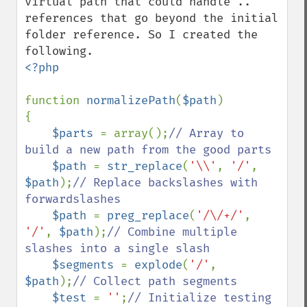
virtual path that could handle .. 
references that go beyond the initial 
folder reference. So I created the 
<?php

function 
normalizePath
(
$path
)

{

$parts 
= array();
// Array to 
build a new path from the good parts

$path 
= 
str_replace
(
'\\'
, 
'/'
, 
$path
);
// Replace backslashes with 
forwardslashes

$path 
= 
preg_replace
(
'/\/+/'
, 
'/'
, 
$path
);
// Combine multiple 
slashes into a single slash

$segments 
= 
explode
(
'/'
, 
$path
);
// Collect path segments

$test 
= 
''
;
// Initialize testing 