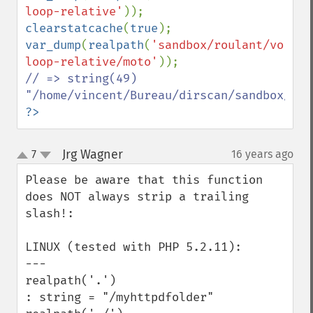
loop-relative'
clearstatcache
(
true
var_dump
(
realpath
(
'sandbox/roulant/voitur
loop-relative/moto'
// => string(49) 
?>
Jrg Wagner
7
16 years ago
¶
up
down
Please be aware that this function 
does NOT always strip a trailing 
slash!:

LINUX (tested with PHP 5.2.11):

---

realpath('.')

: string = "/myhttpdfolder" 
