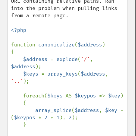
URL containing relative paths. Ran 
into the problem when pulling links 
from a remote page.

<?php

function 
canonicalize
(
$address
)

{

$address 
= 
explode
(
'/'
, 
$address
);

$keys 
= 
array_keys
(
$address
, 
'..'
);

    foreach(
$keys 
AS 
$keypos 
=> 
$key
)

    {

array_splice
(
$address
, 
$key 
- 
(
$keypos 
* 
2 
+ 
1
), 
2
);

    }
