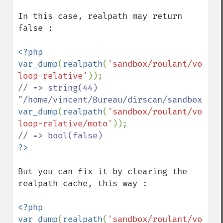
In this case, realpath may return 
false :

<?php

var_dump
(
realpath
(
'sandbox/roulant/voitur
loop-relative'
// => string(44) 
var_dump
(
realpath
(
'sandbox/roulant/voitur
loop-relative/moto'
But you can fix it by clearing the 
realpath cache, this way :

<?php

var_dump
(
realpath
(
'sandbox/roulant/voitur