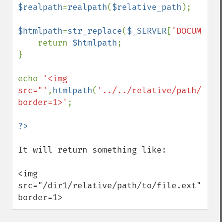
$realpath
=
realpath
(
$relative_path
);

$htmlpath
=
str_replace
(
$_SERVER
[
'DOCUMENT_
    return 
$htmlpath
;

}

echo 
'<img 
src="'
,
htmlpath
(
'../../relative/path/to/f
border=1>'
; 

It will return something like:

<img 
src="/dir1/relative/path/to/file.ext" 
border=1>