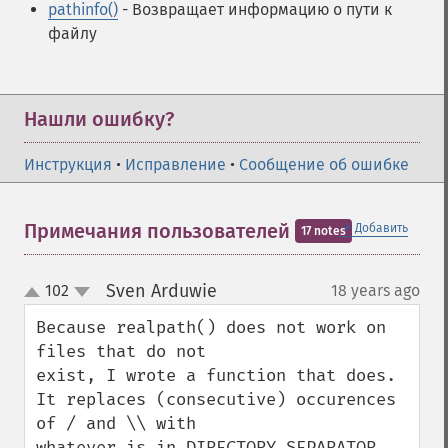
pathinfo()
- Возвращает информацию о пути к
файлу
Нашли ошибку?
Инструкция
•
Исправление
•
Сообщение об ошибке
＋
Примечания пользователей
Добавить
17 notes
Sven Arduwie
102
18 years ago
¶
up
down
Because realpath() does not work on 
files that do not

exist, I wrote a function that does.

It replaces (consecutive) occurences 
of / and \\ with

whatever is in DIRECTORY_SEPARATOR, 