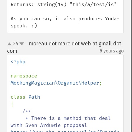
Returns: string(14) "this/a/test/is" 

As you can so, it also produces Yoda-
speak. :)
moreau dot marc dot web at gmail dot
24
up
down
com
6 years ago
¶
<?php

namespace 
MockingMagician\Organic\Helper
;

class 
{

/**

     * There is a method that deal 
with Sven Arduwie proposal 