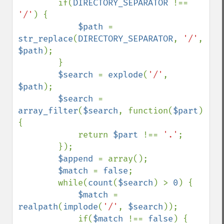
        if(
DIRECTORY_SEPARATOR 
!== 
'/'
) {

$path 
= 
str_replace
(
DIRECTORY_SEPARATOR
, 
'/'
, 
$path
);

        }

$search 
= 
explode
(
'/'
, 
$path
);

$search 
= 
array_filter
(
$search
, function(
$part
) 
{

            return 
$part 
!== 
'.'
;

        });

$append 
= array();

$match 
= 
false
;

        while(
count
(
$search
) > 
0
) {

$match 
= 
realpath
(
implode
(
'/'
, 
$search
));

            if(
$match 
!== 
false
) {
