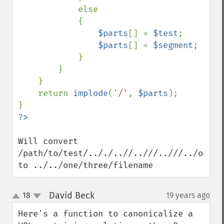
            else

            {

$parts
[] = 
$test
;

$parts
[] = 
$segment
;

            }

        }

    }

    return 
implode
(
'/'
, 
$parts
);

Will convert 
/path/to/test/.././..//..///..///../one/t
to ../../one/three/filename
David Beck
18
19 years ago
¶
up
down
Here's a function to canonicalize a 