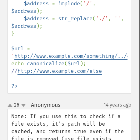
$address 
= 
implode
(
'/'
, 
$address
);

$address 
= 
str_replace
(
'./'
, 
''
, 
$address
);

}

$url 
= 
'
http://www.example.com/something/../else
echo 
canonicalize
(
$url
); 
//
http://www.example.com/else
?>
Anonymous
26
14 years ago
¶
up
down
Note: If you use this to check if a 
file exists, it's path will be 
cached, and returns true even if the 
file is removed (use file_exists 