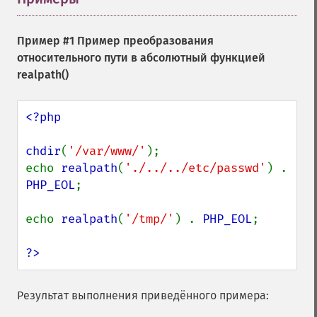
Пример #1 Пример преобразования
относительного пути в абсолютный функцией
realpath()
<?php

chdir
(
'/var/www/'
);

echo 
realpath
(
'./../../etc/passwd'
) . 
PHP_EOL
;

echo 
realpath
(
'/tmp/'
) . 
PHP_EOL
;

?>
Результат выполнения приведённого примера: