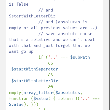
is false

            // and 
$startWithLetterDir

            // and (absolutes is 
empty or all previous values are ..)

            // save absolute cause 
that's a relative and we can't deal 
with that and just forget that we 
want go up

if (
'..' 
=== 
$subPath

&& 
!
$startWithSeparator

&& 
!
$startWithLetterDir

&& 
empty(
array_filter
(
$absolutes
, 
function (
$value
) { return !(
'..' 
=== 
$value
); }))
