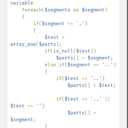
variable

foreach(
$segments 
as 
$segment
)

    {

        if(
$segment 
!= 
'.'
)

        {

$test 
= 
array_pop
(
$parts
);

            if(
is_null
(
$test
))

$parts
[] = 
$segment
;

            else if(
$segment 
== 
'..'
)

            {

                if(
$test 
== 
'..'
)

$parts
[] = 
$test
;

                if(
$test 
== 
'..' 
|| 
$test 
== 
''
)

$parts
[] = 
$segment
;

            }
