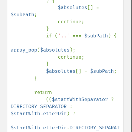
            ) {

$absolutes
[] = 
$subPath
;

                continue;

            }

            if (
'..' 
=== 
$subPath
) {

array_pop
(
$absolutes
);

                continue;

            }

$absolutes
[] = 
$subPath
;

        }

        return

            ((
$startWithSeparator 
? 
DIRECTORY_SEPARATOR 
: 
$startWithLetterDir
) ?

$startWithLetterDir
.
DIRECTORY_SEPARATOR 