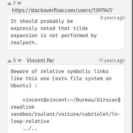
7
up
down
https://stackoverflow.com/users/1397947/
¶
8 years ago
It should probably be 
expressly noted that tilde 
expansion is not performed by 
realpath.
Vincent Par
5
11 years ago
¶
up
down
Beware of relative symbolic links 
like this one (ext4 file system on 
Ubuntu) :

    vincent@vincent:~/Bureau/dirscan$ 
readlink 
sandbox/roulant/voiture/cabriolet/ln-
loop-relative

    ../..
