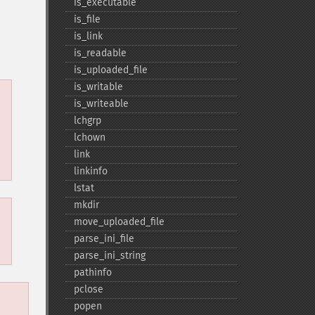
is_​executable
is_​file
is_​link
is_​readable
is_​uploaded_​file
is_​writable
is_​writeable
lchgrp
lchown
link
linkinfo
lstat
mkdir
move_​uploaded_​file
parse_​ini_​file
parse_​ini_​string
pathinfo
pclose
popen