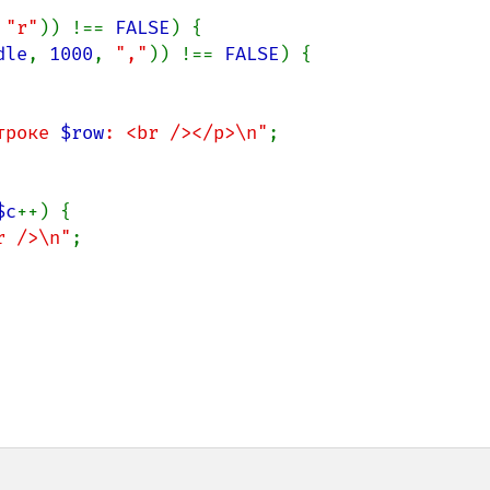
 
"r"
)) !== 
FALSE
) {

dle
, 
1000
, 
","
)) !== 
FALSE
) {

троке 
$row
: <br /></p>\n"
;

$c
++) {

r />\n"
;
