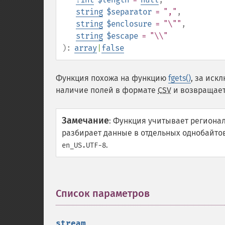
string
$separator
= ","
,
string
$enclosure
= "\""
,
string
$escape
= "\\"
):
array
|
false
Функция похожа на функцию
fgets()
, за иск
наличие полей в формате
CSV
и возвращает
Замечание
:
Функция учитывает регионал
разбирает данные в отдельных однобайто
.
en_US.UTF-8
Список параметров
¶
stream