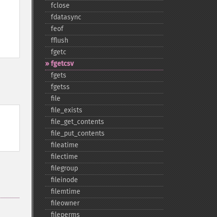
fclose
fdatasync
feof
fflush
fgetc
fgetcsv
fgets
fgetss
file
file_​exists
file_​get_​contents
file_​put_​contents
fileatime
filectime
filegroup
fileinode
filemtime
fileowner
fileperms