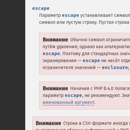
escape
Параметр
escape
устанавливает символ
символ или пустую строку. Пустая строк
Внимание
Обычно символ ограничит
путём удвоения; однако как альтернат
escape
. Поэтому для стандартных зн
экранирования —
escape
не несёт отд
ограничителя значений —
enclosure
Внимание
Начиная с PHP 8.4.0 полаг
параметр
escape
, не рекомендуют. Зн
именованный аргумент
.
Внимание
Строка в CSV-формате иногда 