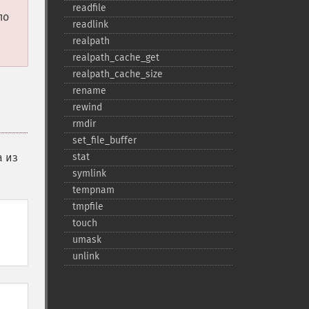
readfile
по
readlink
realpath
realpath_​cache_​get
realpath_​cache_​size
rename
rewind
rmdir
set_​file_​buffer
а из
stat
symlink
tempnam
tmpfile
touch
umask
unlink