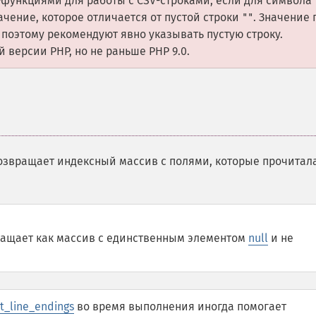
ункциями для работы с CSV-строками, если для символа
чение, которое отличается от пустой строки
. Значение 
""
, поэтому рекомендуют явно указывать пустую строку.
 версии PHP, но не раньше PHP 9.0.
озвращает индексный массив с полями, которые прочитал
ращает как массив с единственным элементом
null
и не
t_line_endings
во время выполнения иногда помогает