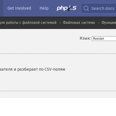
Get Involved
Help
Search docs
для работы с файловой системой
Файловая система
Функции
Язык:
зателя и разбирает по CSV-полям