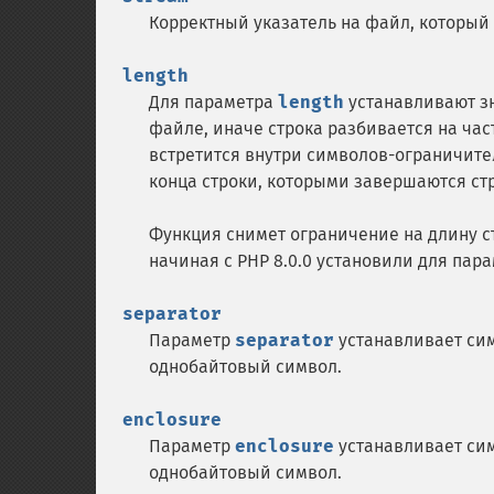
Корректный указатель на файл, которы
length
Для параметра
length
устанавливают зн
файле, иначе строка разбивается на час
встретится внутри символов-ограничите
конца строки, которыми завершаются ст
Функция снимет ограничение на длину ст
начиная с PHP 8.0.0 установили для пар
separator
Параметр
separator
устанавливает сим
однобайтовый символ.
enclosure
Параметр
enclosure
устанавливает сим
однобайтовый символ.