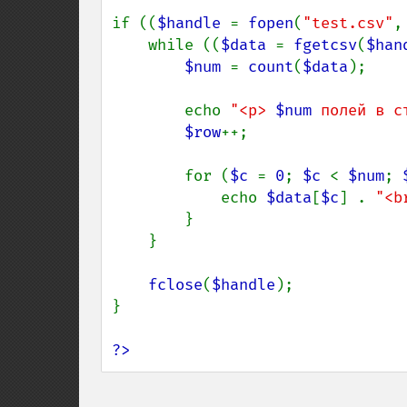
if ((
$handle 
= 
fopen
(
"test.csv"
,
    while ((
$data 
= 
fgetcsv
(
$han
$num 
= 
count
(
$data
);

        echo 
"<p> 
$num
 полей в с
$row
++;

        for (
$c 
= 
0
; 
$c 
< 
$num
; 
            echo 
$data
[
$c
] . 
"<b
        }

    }

fclose
(
$handle
);

}

?>