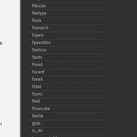
filesize
filetype
flock
fnmatch
fopen
в
fpassthru
fputcsv
fputs
fread
fscanf
fseek
fstat
fsync
ftell
ftruncate
fwrite
н
glob
is_​dir