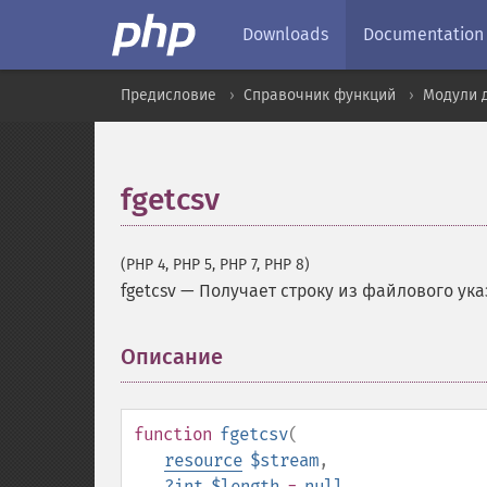
Downloads
Documentation
Предисловие
Справочник функций
Модули 
fgetcsv
(PHP 4, PHP 5, PHP 7, PHP 8)
fgetcsv
—
Получает строку из файлового ука
Описание
¶
function
fgetcsv
(
resource
$stream
,
?
int
$length
=
null
,