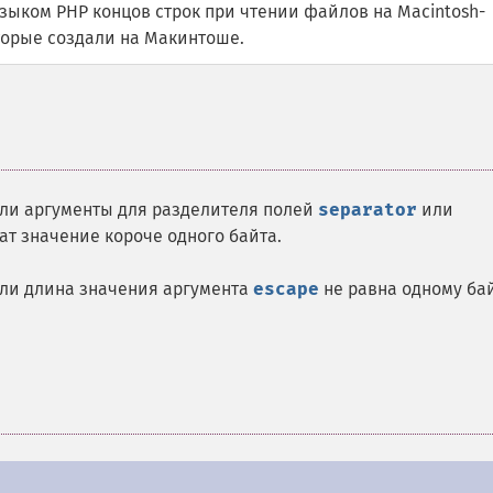
ыком PHP концов строк при чтении файлов на Macintosh-
орые создали на Макинтоше.
сли аргументы для разделителя полей
separator
или
т значение короче одного байта.
сли длина значения аргумента
escape
не равна одному ба