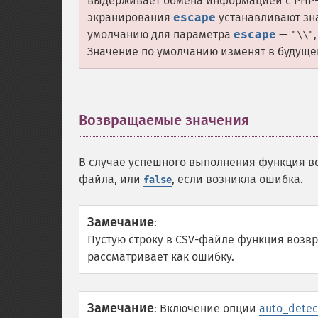
выдерживает обмена информацией с PHP-ф
экранирования
escape
устанавливают зна
умолчанию для параметра
escape
—
"\\"
Значение по умолчанию изменят в будущей
Возвращаемые значения
¶
В случае успешного выполнения функция в
файла, или
, если возникла ошибка.
false
Замечание
:
Пустую строку в CSV-файле функция возв
рассматривает как ошибку.
Замечание
:
Включение опции
auto_detec