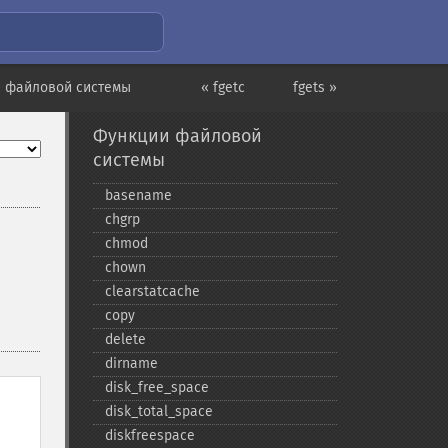
 файловой системы
« fgetc
fgets »
Функции файловой
системы
basename
chgrp
chmod
chown
clearstatcache
copy
delete
dirname
disk_​free_​space
disk_​total_​space
diskfreespace