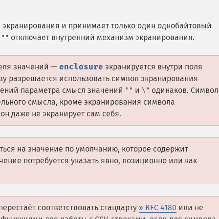
 экранирования и принимает только один однобайтовый
а
отключает внутренний механизм экранирования.
""
еля значений —
enclosure
экранируется внутри поля
иву разрешается использовать символ экранирования
ачений параметра смысл значений
и
одинаков. Символ
""
\"
ельного смысла, кроме экранирования символа
; он даже не экранирует сам себя.
аться на значение по умолчанию, которое содержит
ачение потребуется указать явно, позиционно или как
перестаёт соответствовать стандарту
» RFC 4180
или не