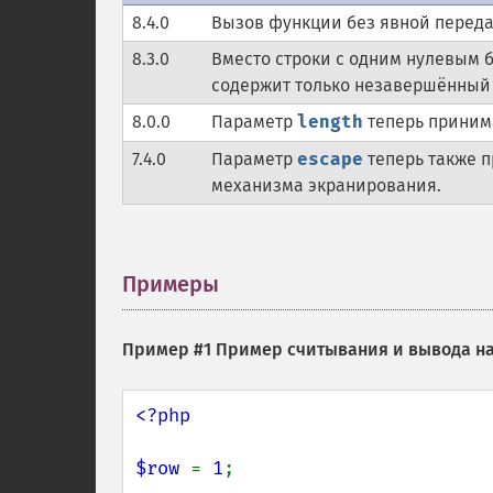
8.4.0
Вызов функции без явной перед
8.3.0
Вместо строки с одним нулевым б
содержит только незавершённый 
8.0.0
Параметр
length
теперь приним
7.4.0
Параметр
escape
теперь также п
механизма экранирования.
Примеры
¶
Пример #1 Пример считывания и вывода н
<?php

$row 
= 
1
;
