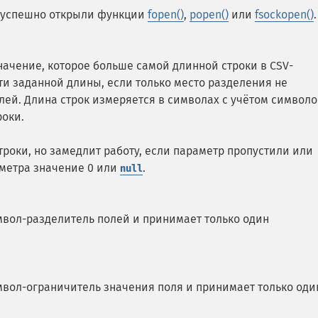
й успешно открыли функции
fopen()
,
popen()
или
fsockopen()
.
ачение, которое больше самой длинной строки в CSV-
ти заданной длины, если только место разделения не
лей. Длина строк измеряется в символах с учётом символо
роки.
роки, но замедлит работу, если параметр пропустили или
аметра значение 0 или
.
null
вол-разделитель полей и принимает только один
вол-ограничитель значения поля и принимает только оди