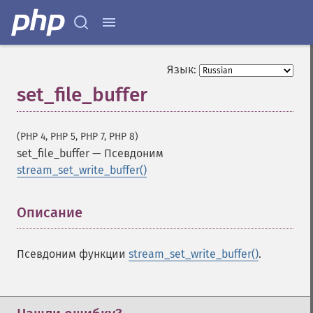
Язык:
set_file_buffer
(PHP 4, PHP 5, PHP 7, PHP 8)
set_file_buffer
—
Псевдоним
stream_set_write_buffer()
Описание
¶
Псевдоним функции
stream_set_write_buffer()
.
Функции файловой системы
basename