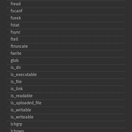
fread
fscanf
fseek
fstat
fsync
ftell
ftruncate
fwrite
glob
is_​dir
is_​executable
is_​file
is_​link
is_​readable
is_​uploaded_​file
is_​writable
is_​writeable
lchgrp
lchown