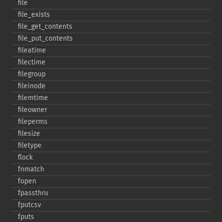
file
file_​exists
file_​get_​contents
file_​put_​contents
fileatime
filectime
filegroup
fileinode
filemtime
fileowner
fileperms
filesize
filetype
flock
fnmatch
fopen
fpassthru
fputcsv
fputs