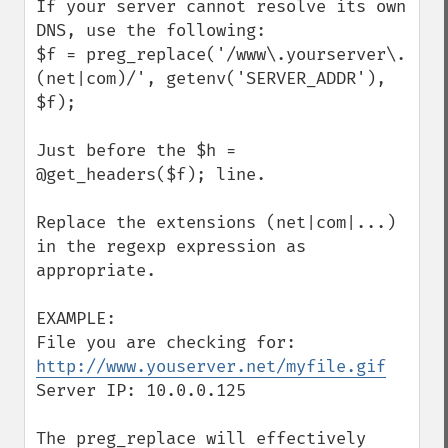
If your server cannot resolve its own 
DNS, use the following:

$f = preg_replace('/www\.yourserver\.
(net|com)/', getenv('SERVER_ADDR'), 
$f);

Just before the $h = 
@get_headers($f); line.

Replace the extensions (net|com|...) 
in the regexp expression as 
appropriate.

EXAMPLE:

File you are checking for: 
http://www.youserver.net/myfile.gif
Server IP: 10.0.0.125

The preg_replace will effectively 