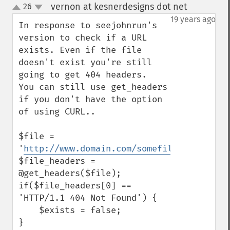
vernon at kesnerdesigns dot net
26
¶
up
down
19 years ago
In response to seejohnrun's 
version to check if a URL 
exists. Even if the file 
doesn't exist you're still 
going to get 404 headers.  
You can still use get_headers 
if you don't have the option 
of using CURL..

$file = 
'
http://www.domain.com/somefile.jpg
';

$file_headers = 
@get_headers($file);

if($file_headers[0] == 
'HTTP/1.1 404 Not Found') {

    $exists = false;

}
