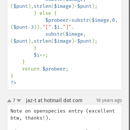
(
$punt
),
strlen
(
$image
)-
$punt
);

        } else {

$probeer
=
substr
(
$image
,
0
,
(
$punt
-
3
)).
"["
.
$i
.
"]"
.

substr
(
$image
,
(
$punt
),
strlen
(
$image
)-
$punt
);

        }

$i
++;

    }

    return 
$probeer
;

?>
jaz-t at hotmail dot com
7
18 years ago
¶
up
down
Note on openspecies entry (excellent 
btw, thanks!).
