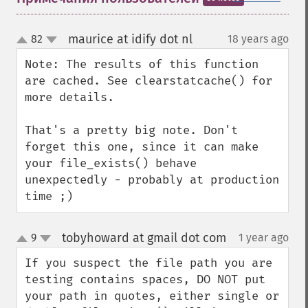
maurice at idify dot nl
82
18 years ago
¶
up
down
Note: The results of this function 
are cached. See clearstatcache() for 
more details.

That's a pretty big note. Don't 
forget this one, since it can make 
your file_exists() behave 
unexpectedly - probably at production 
time ;)
tobyhoward at gmail dot com
9
1 year ago
¶
up
down
If you suspect the file path you are 
testing contains spaces, DO NOT put 
your path in quotes, either single or 