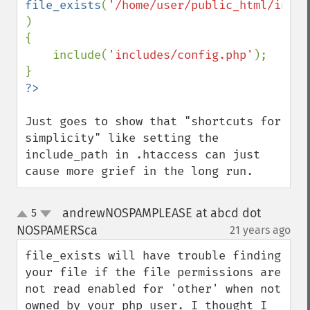
file_exists
(
'/home/user/public_html/inclu
)

{

    include(
'includes/config.php'
);

Just goes to show that "shortcuts for 
simplicity" like setting the 
include_path in .htaccess can just 
cause more grief in the long run.
andrewNOSPAMPLEASE at abcd dot
5
up
down
NOSPAMERSca
21 years ago
¶
file_exists will have trouble finding 
your file if the file permissions are 
not read enabled for 'other' when not 
owned by your php user. I thought I 