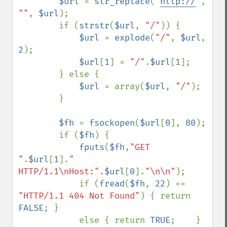
$url 
= 
str_replace
(
"
http://
"
, 
""
, 
$url
);

        if (
strstr
(
$url
, 
"/"
)) {

$url 
= 
explode
(
"/"
, 
$url
, 
2
);

$url
[
1
] = 
"/"
.
$url
[
1
];

        } else {

$url 
= array(
$url
, 
"/"
);

        }

$fh 
= 
fsockopen
(
$url
[
0
], 
80
);

        if (
$fh
) {

fputs
(
$fh
,
"GET 
"
.
$url
[
1
].
" 
HTTP/1.1\nHost:"
.
$url
[
0
].
"\n\n"
);

            if (
fread
(
$fh
, 
22
) == 
"HTTP/1.1 404 Not Found"
) { return 
FALSE
; }

            else { return 
TRUE
;    }
