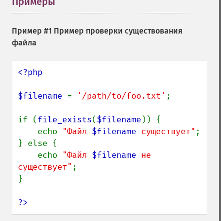
Примеры
¶
Пример #1 Пример проверки существования
файла
<?php

$filename 
= 
'/path/to/foo.txt'
;

if (
file_exists
(
$filename
)) {

    echo 
"Файл 
$filename
 существует"
;

} else {

    echo 
"Файл 
$filename
 не 
существует"
;

}

?>