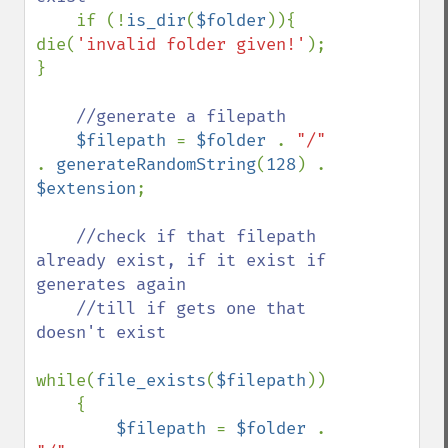
if (!
is_dir
(
$folder
)){ 
die(
'invalid folder given!'
); 
}

//generate a filepath

$filepath 
= 
$folder 
. 
"/" 
. 
generateRandomString
(
128
) . 
$extension
;

//check if that filepath 
already exist, if it exist if 
generates again

    //till if gets one that 
doesn't exist

while(
file_exists
(
$filepath
))

    {

$filepath 
= 
$folder 
. 