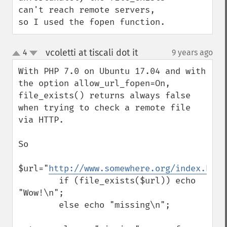
can't reach remote servers, 
so I used the fopen function.
vcoletti at tiscali dot it
4
9 years ago
¶
up
down
With PHP 7.0 on Ubuntu 17.04 and with 
the option allow_url_fopen=On, 
file_exists() returns always false 
when trying to check a remote file 
via HTTP.

So

$url="
http://www.somewhere.org/index.htm
"
        if (file_exists($url)) echo 
"Wow!\n";

        else echo "missing\n";
