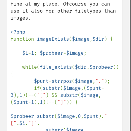
fine at my place. Ofcourse you can 
use it also for other filetypes than 
images.

function 
imageExists
(
$image
,
$dir
) {

$i
=
1
; 
$probeer
=
$image
;

    while(
file_exists
(
$dir
.
$probeer
)) 
{

$punt
=
strrpos
(
$image
,
"."
);

        if(
substr
(
$image
,(
$punt
-
3
),
1
)!==(
"["
) && 
substr
(
$image
,
(
$punt
-
1
),
1
)!==(
"]"
)) {

$probeer
=
substr
(
$image
,
0
,
$punt
).
"
["
.
$i
.
"]"
.

substr
(
$image
,