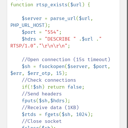
function 
rtsp_exists
(
$url
) {

$server 
= 
parse_url
(
$url
, 
PHP_URL_HOST
);

$port 
= 
"554"
;

$hdrs 
= 
"DESCRIBE " 
.
$url 
.
" 
RTSP/1.0"
.
"\r\n\r\n"
;

//Open connection (15s timeout)

$sh 
= 
fsockopen
(
$server
, 
$port
, 
$err
, 
$err_otp
, 
15
);

//Check connections

if(!
$sh
) return 
false
;

//Send headers

fputs
(
$sh
,
$hdrs
);

//Receive data (1KB)

$rtds 
= 
fgets
(
$sh
, 
1024
);

//Close socket
