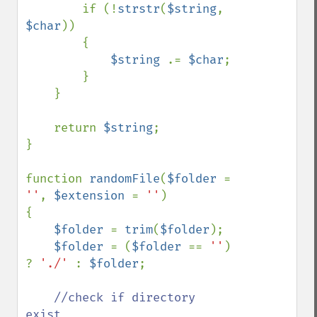
        if (!
strstr
(
$string
, 
$char
)) 

        { 

$string 
.= 
$char
;

        }

    }

    return 
$string
;

}

function 
randomFile
(
$folder 
= 
''
, 
$extension 
= 
''
)

{ 

$folder 
= 
trim
(
$folder
);

$folder 
= (
$folder 
== 
''
) 
? 
'./' 
: 
$folder
;

//check if directory 
exist
