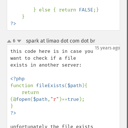
        } else { return 
FALSE
;}

?>
spark at limao dot com dot br
6
¶
up
down
15 years ago
this code here is in case you 
want to check if a file 
exists in another server:

function 
fileExists
(
$path
){

    return 
(@
fopen
(
$path
,
"r"
)==
true
);

unfortunately the file_exists 