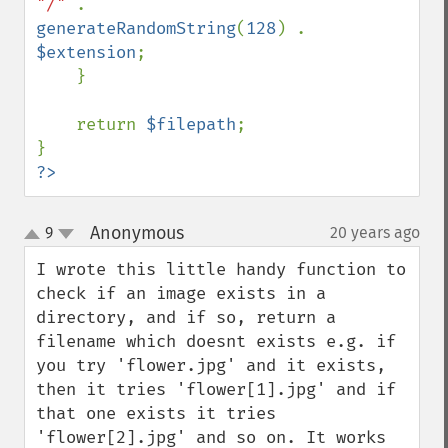
"/" 
. 
generateRandomString
(
128
) . 
$extension
;

    }

    return 
$filepath
;

?>
Anonymous
9
20 years ago
¶
up
down
I wrote this little handy function to 
check if an image exists in a 
directory, and if so, return a 
filename which doesnt exists e.g. if 
you try 'flower.jpg' and it exists, 
then it tries 'flower[1].jpg' and if 
that one exists it tries 
'flower[2].jpg' and so on. It works 