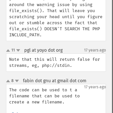
around the warning issue by using 
file_exists(). That will leave you 
scratching your head until you figure 
out or stumble across the fact that 
file_exists() DOESN'T SEARCH THE PHP 
INCLUDE_PATH.
pgl at yoyo dot org
11
17 years ago
¶
up
down
Note that this will return false for 
streams, eg, php://stdin.
fabin dot gnu at gmail dot com
8
¶
up
down
17 years ago
The code can be used to t a 
filename that can be used to 
create a new filename.
