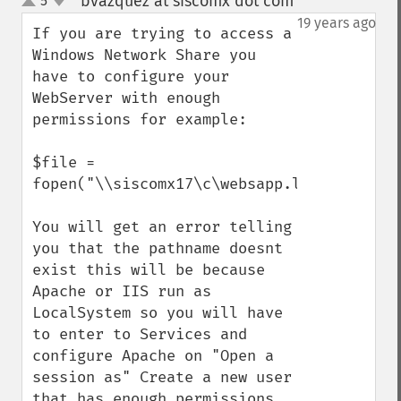
bvazquez at siscomx dot com
5
¶
up
down
19 years ago
If you are trying to access a 
Windows Network Share you 
have to configure your 
WebServer with enough 
permissions for example:

$file = 
fopen("\\siscomx17\c\websapp.log",'r');

You will get an error telling 
you that the pathname doesnt 
exist this will be because 
Apache or IIS run as 
LocalSystem so you will have 
to enter to Services and 
configure Apache on "Open a 
session as" Create a new user 
that has enough permissions 