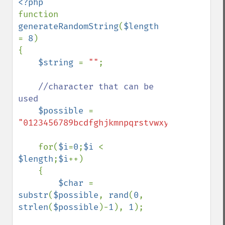
function 
generateRandomString
(
$length 
= 
8
)

{    

$string 
= 
""
;

//character that can be 
used

$possible 
= 
"0123456789bcdfghjkmnpqrstvwxyz"
; 

    for(
$i
=
0
;
$i 
< 
$length
;
$i
++)

    {

$char 
= 
substr
(
$possible
, 
rand
(
0
, 
strlen
(
$possible
)-
1
), 
1
);
