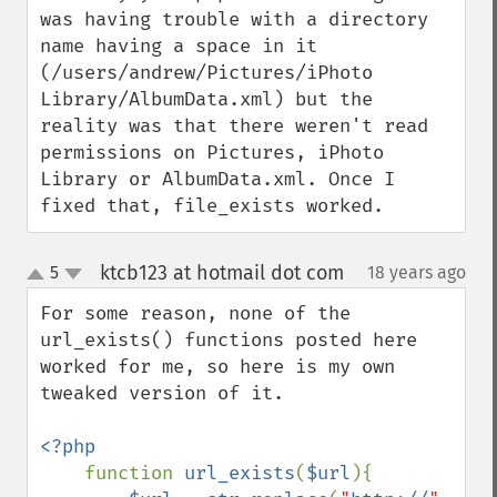
was having trouble with a directory 
name having a space in it 
(/users/andrew/Pictures/iPhoto 
Library/AlbumData.xml) but the 
reality was that there weren't read 
permissions on Pictures, iPhoto 
Library or AlbumData.xml. Once I 
fixed that, file_exists worked.
ktcb123 at hotmail dot com
5
18 years ago
¶
up
down
For some reason, none of the 
url_exists() functions posted here 
worked for me, so here is my own 
tweaked version of it.

<?php

function 
url_exists
(
$url
){
