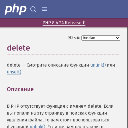
PHP 8.4.24 Released!
Язык:
delete
delete
—
Смотрите описание функции
unlink()
или
unset()
Описание
¶
В PHP отсутствует функция с именем delete. Если
вы попали на эту страницу в поисках функции
удаления файла, то вам стоит воспользоваться
функцией
unlink()
. Если же вам надо удалить