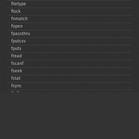
filetype
flock
fnmatch
fopen
fpassthru
fputcsv
fputs
fread
fscanf
fseek
fstat
fsync
ftell
ftruncate
fwrite
glob
is_​dir
is_​executable
is_​file