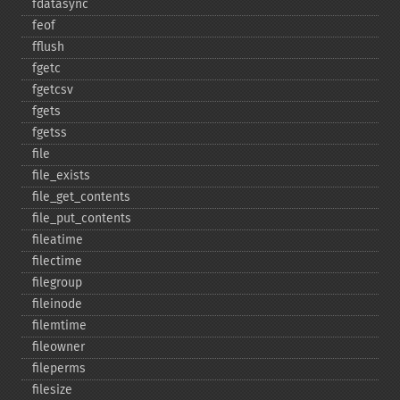
fdatasync
feof
fflush
fgetc
fgetcsv
fgets
fgetss
file
file_​exists
file_​get_​contents
file_​put_​contents
fileatime
filectime
filegroup
fileinode
filemtime
fileowner
fileperms
filesize