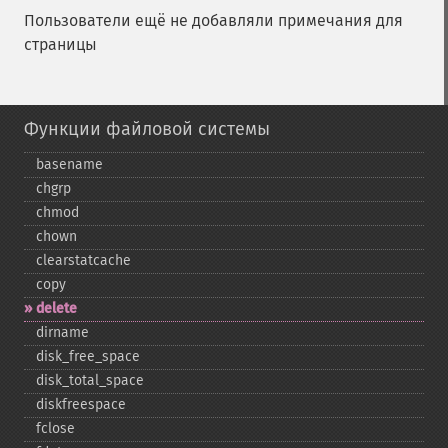
Пользователи ещё не добавляли примечания для
страницы
Функции файловой системы
basename
chgrp
chmod
chown
clearstatcache
copy
delete
dirname
disk_​free_​space
disk_​total_​space
diskfreespace
fclose