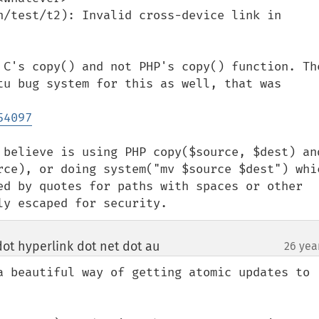
n/test/t2): Invalid cross-device link in 
 C's copy() and not PHP's copy() function. The
tu bug system for this as well, that was 
54097
 believe is using PHP copy($source, $dest) and
rce), or doing system("mv $source $dest") whic
ed by quotes for paths with spaces or other 
ly escaped for security.
ot hyperlink dot net dot au
26 yea
¶
a beautiful way of getting atomic updates to 