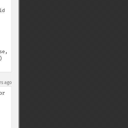
d 
e, 
 
rs ago
r 