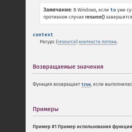
Замечание
:
В Windows, если
to
уже су
противном случае
rename()
завершится
context
Ресурс (
resource
)
контекста потока
.
Возвращаемые значения
¶
Функция возвращает
, если выполнила
true
Примеры
¶
Пример #1 Пример использования функци