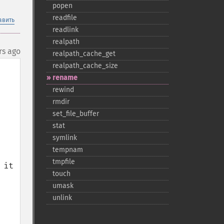
popen
readfile
авить
readlink
realpath
rs ago
realpath_​cache_​get
realpath_​cache_​size
rename
rewind
rmdir
set_​file_​buffer
stat
symlink
tempnam
tmpfile
it 
touch
umask
unlink