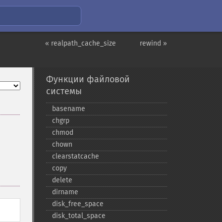
« realpath_cache_size
rewind »
Функции файловой
системы
basename
chgrp
chmod
chown
clearstatcache
copy
delete
dirname
disk_​free_​space
disk_​total_​space