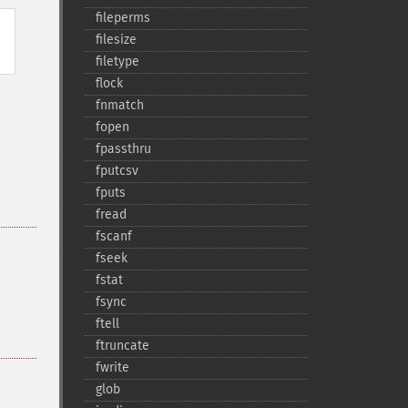
fileperms
filesize
filetype
flock
fnmatch
fopen
fpassthru
fputcsv
fputs
fread
fscanf
fseek
fstat
fsync
ftell
ftruncate
fwrite
glob