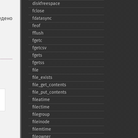
diskfreespace
fclose
едено
fdatasync
feof
fflush
fgetc
fgetcsv
fgets
fgetss
file
file_​exists
file_​get_​contents
file_​put_​contents
fileatime
filectime
filegroup
fileinode
filemtime
fileowner