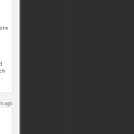
re 
 
h 
rs ago