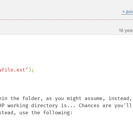
＋
Доб
16 yea
wfile.ext"
);

hin the folder, as you might assume, instead, 
HP working directory is... Chances are you'll 
tead, use the following:
