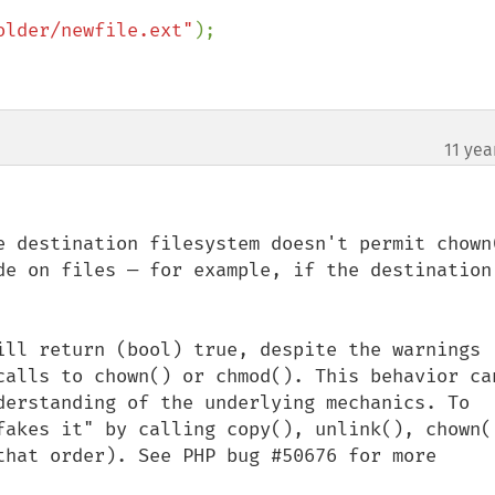
older/newfile.ext"
);

11 yea
e destination filesystem doesn't permit chown(
de on files — for example, if the destination 
ill return (bool) true, despite the warnings 
calls to chown() or chmod(). This behavior can
derstanding of the underlying mechanics. To 
fakes it" by calling copy(), unlink(), chown()
that order). See PHP bug #50676 for more 