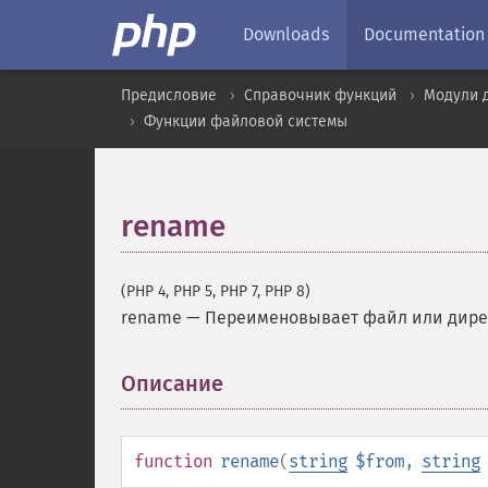
Downloads
Documentation
Предисловие
Справочник функций
Модули 
Функции файловой системы
rename
(PHP 4, PHP 5, PHP 7, PHP 8)
rename
—
Переименовывает файл или дир
Описание
¶
function
rename
(
string
$from
,
string