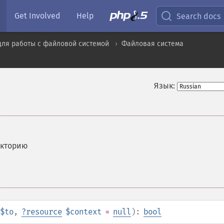
Get Involved
Help
Search docs
для работы с файловой системой
Файловая система
Язык:
екторию
$to
,
?
resource
$context
=
null
):
bool