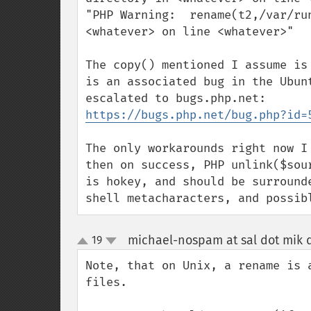
"PHP Warning:  rename(t2,/var/ru
<whatever> on line <whatever>"

The copy() mentioned I assume is
is an associated bug in the Ubun
https://bugs.php.net/bug.php?id=
The only workarounds right now I
then on success, PHP unlink($sou
is hokey, and should be surround
shell metacharacters, and possib
michael-nospam at sal dot mik d
19
up
down
Note, that on Unix, a rename is 
files.
