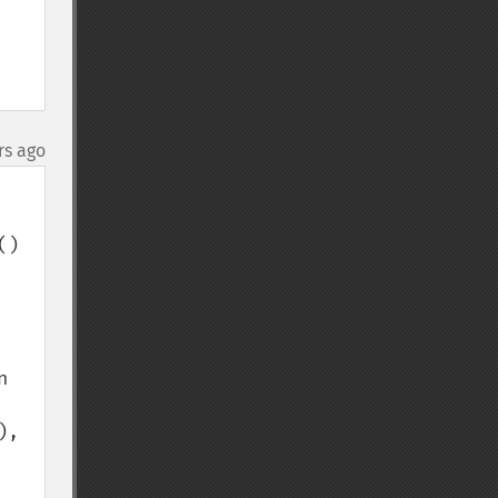
rs ago
) 
 
, 