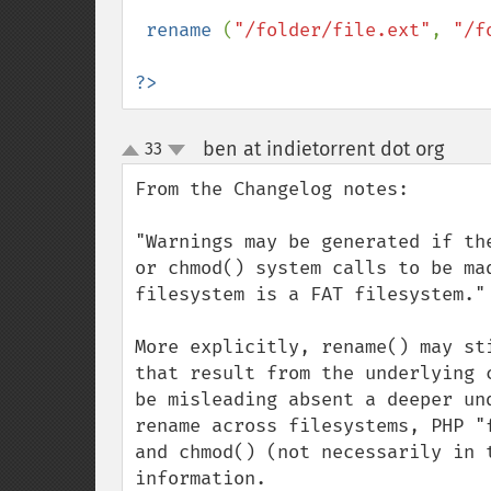
 rename 
(
"/folder/file.ext"
, 
"/f
?>
ben at indietorrent dot org
33
¶
up
down
From the Changelog notes:

"Warnings may be generated if th
or chmod() system calls to be ma
filesystem is a FAT filesystem."

More explicitly, rename() may st
that result from the underlying 
be misleading absent a deeper un
rename across filesystems, PHP "
and chmod() (not necessarily in 
information.
