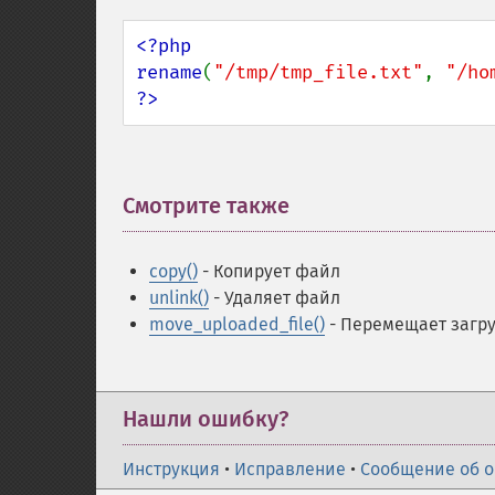
<?php

rename
(
"/tmp/tmp_file.txt"
, 
"/ho
?>
Смотрите также
¶
copy()
- Копирует файл
unlink()
- Удаляет файл
move_uploaded_file()
- Перемещает загр
Нашли ошибку?
Инструкция
•
Исправление
•
Сообщение об 