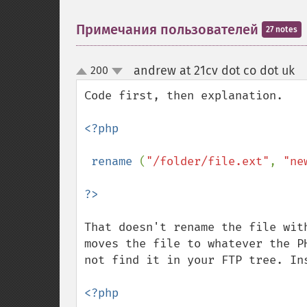
Примечания пользователей
27 notes
andrew at 21cv dot co dot uk
200
¶
up
down
Code first, then explanation.

<?php

 rename 
(
"/folder/file.ext"
, 
"ne
That doesn't rename the file wit
moves the file to whatever the P
not find it in your FTP tree. Ins
<?php
