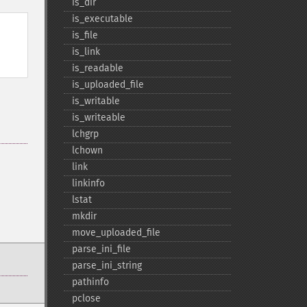
is_​dir
is_​executable
is_​file
is_​link
is_​readable
is_​uploaded_​file
is_​writable
is_​writeable
lchgrp
lchown
link
linkinfo
lstat
mkdir
move_​uploaded_​file
parse_​ini_​file
parse_​ini_​string
pathinfo
pclose