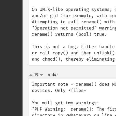
On UNIX-like operating systems, 
and/or gid (for example, with mo
Attempting to call rename() with
"Operation not permitted" warnin
rename() returns (bool) true.

This is not a bug. Either handle
or call copy() and then unlink()
and chmod(), thereby eliminating
mike
19
¶
up
down
Important note - rename() does N
devices. Only *files*

You will get two warnings:

"PHP Warning:  rename(): The fir
directory in <whatever> on line <