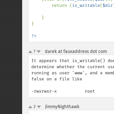
        return (
is_writable
(
$dir
    }

}

?>
darek at fauxaddress dot com
7
¶
up
down
It appears that is_writable() do
determine whether the current us
running as user 'www', and a mem
false on a file like

-rwxrwxr-x           root       
JimmyNighthawk
2
¶
up
down