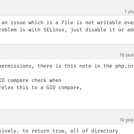
1 ye
 an issue which is a file is not writable even
roblem is with SELinux, just disable it or add
18 yea
permissions, there is this note in the php.ini
D compare check when

elax this to a GID compare,

10 yea
sively. to return true, all of directory 