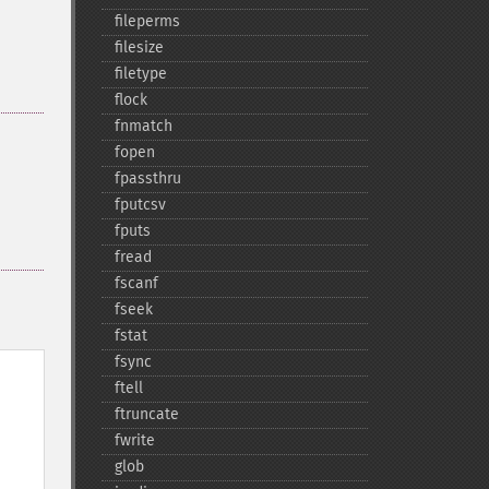
fileperms
filesize
filetype
flock
fnmatch
fopen
fpassthru
fputcsv
fputs
fread
fscanf
fseek
fstat
fsync
ftell
ftruncate
fwrite
glob