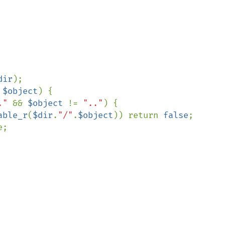
dir
);

 
$object
) {

." 
&& 
$object 
!= 
".."
) {

able_r
(
$dir
.
"/"
.
$object
)) return 
false
;
