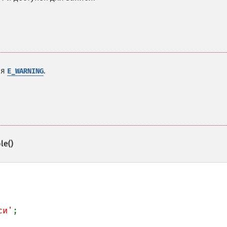
ня
.
E_WARNING
le()
си'
;
