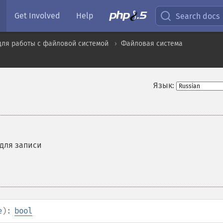
Get Involved
Help
Search docs
для работы с файловой системой
Файловая система
Язык:
 для записи
e
):
bool