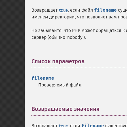
Возвращает
, если файл
filename
суще
true
именем директории, что позволяет вам пров
Не забывайте, что PHP может обращаться к 
сервер (обычно 'nobody').
Список параметров
¶
filename
Проверяемый файл.
Возвращаемые значения
¶
Возвращает
, если
filename
существуе
true