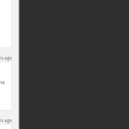
rs ago
s 
rs ago