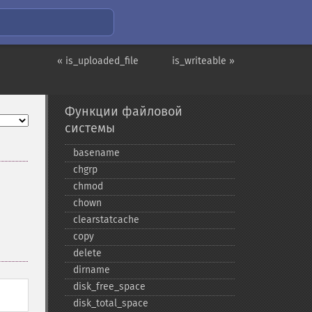
« is_uploaded_file
is_writeable »
Функции файловой
системы
basename
chgrp
chmod
chown
clearstatcache
copy
delete
dirname
disk_​free_​space
disk_​total_​space