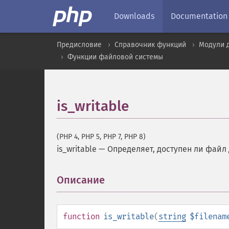
Downloads
Documentation
Предисловие
Справочник функций
Модули 
Функции файловой системы
is_writable
(PHP 4, PHP 5, PHP 7, PHP 8)
is_writable
—
Определяет, доступен ли файл
Описание
¶
function
is_writable
(
string
$filenam