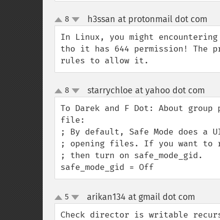
h3ssan at protonmail dot com
8
¶
up
down
In Linux, you might encountering
tho it has 644 permission! The p
rules to allow it.
starrychloe at yahoo dot com
8
¶
up
down
To Darek and F Dot: About group 
file:

; By default, Safe Mode does a UI
; opening files. If you want to r
; then turn on safe_mode_gid.

safe_mode_gid = Off
arikan134 at gmail dot com
5
¶
up
down
Check director is writable recur