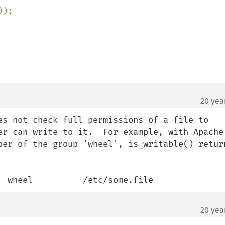
));

20 yea
es not check full permissions of a file to 
er can write to it.  For example, with Apache 
ber of the group 'wheel', is_writable() return
  wheel          /etc/some.file
20 yea