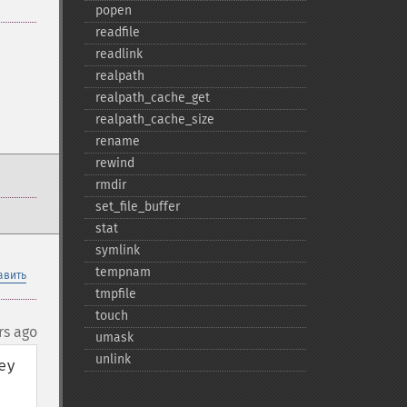
popen
readfile
readlink
realpath
realpath_​cache_​get
realpath_​cache_​size
rename
rewind
rmdir
set_​file_​buffer
stat
symlink
tempnam
авить
tmpfile
touch
rs ago
umask
unlink
y 