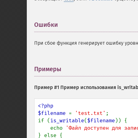
Ошибки
¶
При сбое функция генерирует ошибку уров
Примеры
¶
Пример #1 Пример использования
is_writab
<?php

$filename 
= 
'test.txt'
;

if (
is_writable
(
$filename
)) {

    echo 
'Файл доступен для запи
} else {
