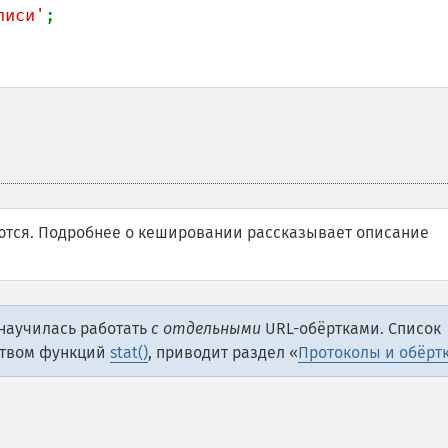
писи'
;

ются. Подробнее о кешировании рассказывает описание
 научилась работать
с отдельными
URL-обёртками. Список
ством функций
stat()
, приводит раздел «
Протоколы и обёрт