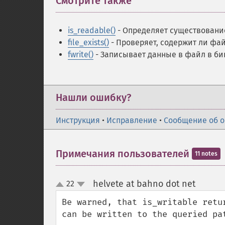
Смотрите также
¶
is_readable()
- Определяет существование
file_exists()
- Проверяет, содержит ли фа
fwrite()
- Записывает данные в файл в б
Нашли ошибку?
Инструкция
•
Исправление
•
Сообщение об 
Примечания пользователей
11 notes
helvete at bahno dot net
22
¶
up
down
Be warned, that is_writable retu
can be written to the queried pa