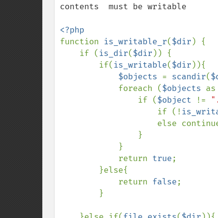
contents  must be writable

function 
is_writable_r
(
$dir
) {

    if (
is_dir
(
$dir
)) {

        if(
is_writable
(
$dir
)){

$objects 
= 
scandir
(
$
            foreach (
$objects 
as
                if (
$object 
!= 
"
                    if (!
is_writ
                    else continue;

                }

            }    

            return 
true
;    

        }else{

            return 
false
;

        }

    }else if(
file_exists
(
$dir
)){
