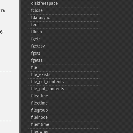
diskfreespace
ыть
fclose
fdatasync
feof
б-
fflush
fgetc
fgetcsv
fgets
fgetss
file
file_​exists
file_​get_​contents
file_​put_​contents
fileatime
filectime
filegroup
fileinode
filemtime
fileowner