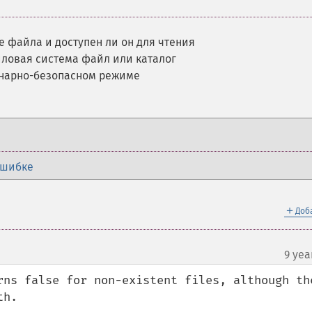
 файла и доступен ли он для чтения
йловая система файл или каталог
инарно-безопасном режиме
ошибке
＋
Доб
9 yea
rns false for non-existent files, although the
th.