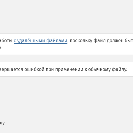
работы
с удалёнными файлами
, поскольку файл должен быт
а.
авершается ошибкой при применении к обычному файлу.
лу