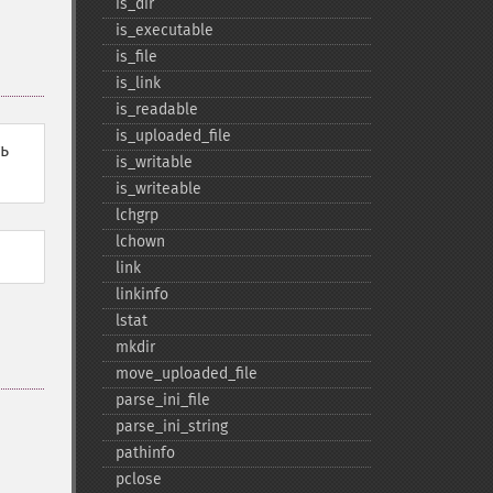
is_​dir
is_​executable
is_​file
is_​link
is_​readable
is_​uploaded_​file
ь
is_​writable
is_​writeable
lchgrp
lchown
link
linkinfo
lstat
mkdir
move_​uploaded_​file
parse_​ini_​file
parse_​ini_​string
pathinfo
pclose