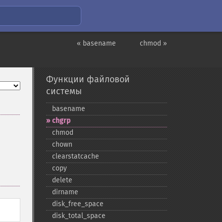
« basename
chmod »
Функции файловой
системы
basename
chgrp
chmod
chown
clearstatcache
copy
delete
dirname
disk_​free_​space
disk_​total_​space