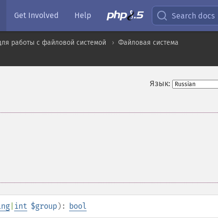
Get Involved
Help
Search docs
для работы с файловой системой
Файловая система
Язык:
ing
|
int
$group
):
bool