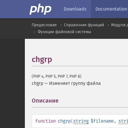
Downloads
Documentation
Предисловие
Справочник функций
Модули 
Функции файловой системы
chgrp
(PHP 4, PHP 5, PHP 7, PHP 8)
chgrp
—
Изменяет группу файла
Описание
¶
function
chgrp
(
string
$filename
,
str