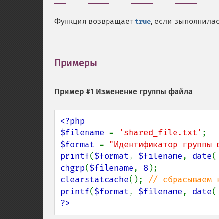
Функция возвращает
, если выполнила
true
Примеры
¶
Пример #1 Изменение группы файла
<?php

$filename 
= 
'shared_file.txt'
$format 
= 
"Идентификатор группы 
printf
(
$format
, 
$filename
, 
date
(
chgrp
(
$filename
, 
8
clearstatcache
(); 
printf
(
$format
, 
$filename
, 
date
(
?>