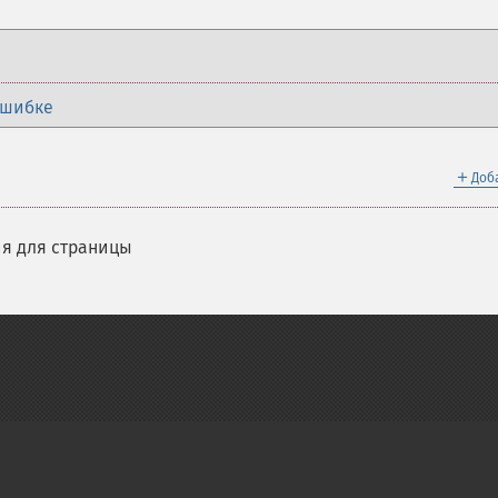
ошибке
＋
Доб
я для страницы