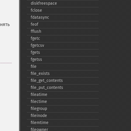
diskfreespace
fclose
fdatasync
нять
feof
fflush
fgetc
fgetcsv
fgets
fgetss
file
file_​exists
file_​get_​contents
file_​put_​contents
fileatime
filectime
filegroup
fileinode
filemtime
fileowner