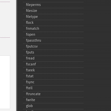
fileperms
filesize
filetype
flock
fnmatch
fopen
fpassthru
fputcsv
fputs
fread
fscanf
fseek
fstat
fsync
ftell
ftruncate
fwrite
glob