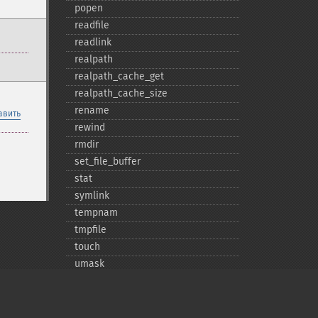
popen
readfile
readlink
realpath
realpath_​cache_​get
realpath_​cache_​size
rename
авить
rewind
rmdir
set_​file_​buffer
stat
symlink
tempnam
tmpfile
touch
umask
unlink