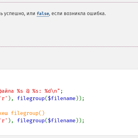
сь успешно, или
, если возникла ошибка.
false
файла %s @ %s: %d\n"
'r'
), 
filegroup
(
$filename
'r'
), 
filegroup
(
$filename