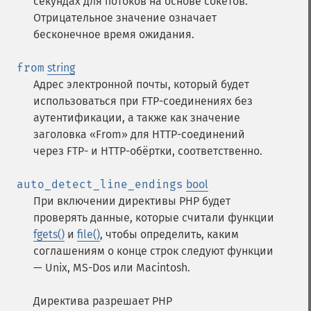
секундах для потоков на основе сокетов.
Отрицательное значение означает
бесконечное время ожидания.
from
string
Адрес электронной почты, который будет
использоваться при FTP-соединениях без
аутентификации, а также как значение
заголовка «From» для HTTP-соединений
через FTP- и HTTP-обёртки, соответственно.
auto_detect_line_endings
bool
При включении директивы PHP будет
проверять данные, которые считали функции
fgets()
и
file()
, чтобы определить, каким
соглашениям о конце строк следуют функции
— Unix, MS-Dos или Macintosh.
Директива разрешает PHP