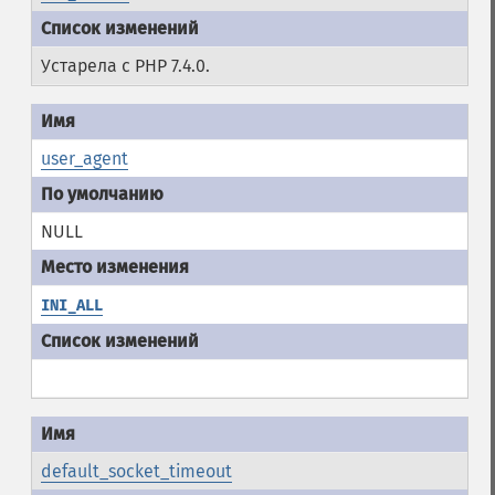
Устарела с PHP 7.4.0.
user_agent
NULL
INI_ALL
default_socket_timeout