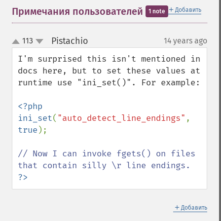
＋
Примечания пользователей
Добавить
1 note
Pistachio
113
14 years ago
¶
up
down
I'm surprised this isn't mentioned in 
docs here, but to set these values at 
runtime use "ini_set()". For example:

<?php

ini_set
(
"auto_detect_line_endings"
, 
true
);

// Now I can invoke fgets() on files 
?>
＋
Добавить