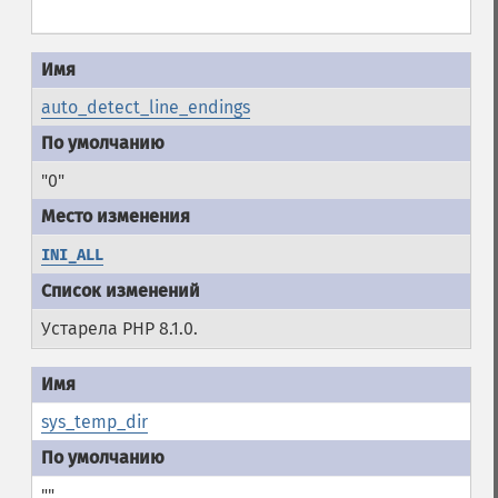
auto_detect_line_endings
"0"
INI_ALL
Устарела PHP 8.1.0.
sys_temp_dir
""