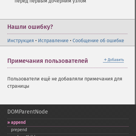
перед первым дочерним узлом
Нашли ошибку?
Инструкция
•
Исправление
•
Сообщение об ошибке
＋
Примечания пользователей
Добавить
Пользователи ещё не добавляли примечания для
страницы
DOMParentNode
append
prepend