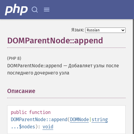
Язык:
DOMParentNode::append
(PHP 8)
DOMParentNode::append
—
Добавляет узлы после
последнего дочернего узла
Описание
¶
public
function
DOMParentNode::append
(
DOMNode
|
string
...$nodes
):
void