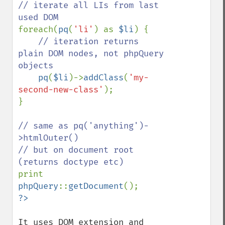
// iterate all LIs from last 
foreach(
pq
(
'li'
) as 
$li
) {

// iteration returns 
plain DOM nodes, not phpQuery 
objects

pq
(
$li
)->
addClass
(
'my-
second-new-class'
);

}

// same as pq('anything')-
>htmlOuter()

// but on document root 
print 
phpQuery
::
getDocument
It uses DOM extension and 