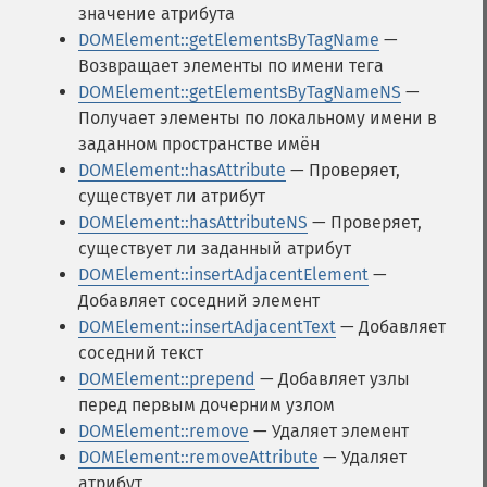
значение атрибута
DOMElement::getElementsByTagName
—
Возвращает элементы по имени тега
DOMElement::getElementsByTagNameNS
—
Получает элементы по локальному имени в
заданном пространстве имён
DOMElement::hasAttribute
— Проверяет,
существует ли атрибут
DOMElement::hasAttributeNS
— Проверяет,
существует ли заданный атрибут
DOMElement::insertAdjacentElement
—
Добавляет соседний элемент
DOMElement::insertAdjacentText
— Добавляет
соседний текст
DOMElement::prepend
— Добавляет узлы
перед первым дочерним узлом
DOMElement::remove
— Удаляет элемент
DOMElement::removeAttribute
— Удаляет
атрибут