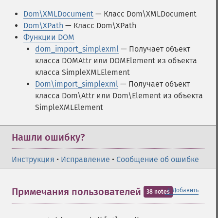
Dom\XMLDocument
— Класс Dom\XMLDocument
Dom\XPath
— Класс Dom\XPath
Функции DOM
dom_import_simplexml
— Получает объект
класса DOMAttr или DOMElement из объекта
класса SimpleXMLElement
Dom\import_simplexml
— Получает объект
класса Dom\Attr или Dom\Element из объекта
SimpleXMLElement
Нашли ошибку?
Инструкция
•
Исправление
•
Сообщение об ошибке
＋
Примечания пользователей
Добавить
38 notes