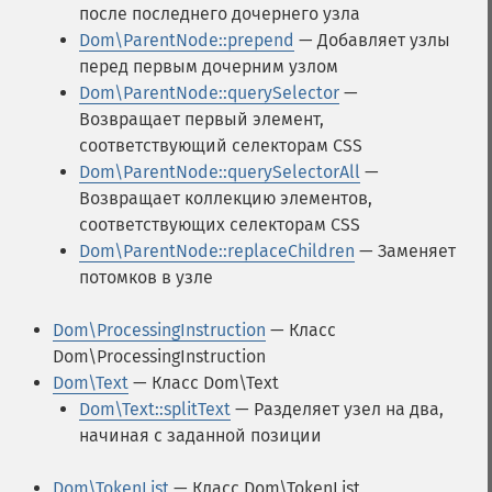
после последнего дочернего узла
Dom\ParentNode::prepend
— Добавляет узлы
перед первым дочерним узлом
Dom\ParentNode::querySelector
—
Возвращает первый элемент,
соответствующий селекторам CSS
Dom\ParentNode::querySelectorAll
—
Возвращает коллекцию элементов,
соответствующих селекторам CSS
Dom\ParentNode::replaceChildren
— Заменяет
потомков в узле
Dom\ProcessingInstruction
— Класс
Dom\ProcessingInstruction
Dom\Text
— Класс Dom\Text
Dom\Text::splitText
— Разделяет узел на два,
начиная с заданной позиции
Dom\TokenList
— Класс Dom\TokenList