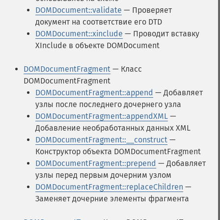
DOMDocument::validate
— Проверяет
документ на соответствие его DTD
DOMDocument::xinclude
— Проводит вставку
XInclude в объекте DOMDocument
DOMDocumentFragment
— Класс
DOMDocumentFragment
DOMDocumentFragment::append
— Добавляет
узлы после последнего дочернего узла
DOMDocumentFragment::appendXML
—
Добавление необработанных данных XML
DOMDocumentFragment::__construct
—
Конструктор объекта DOMDocumentFragment
DOMDocumentFragment::prepend
— Добавляет
узлы перед первым дочерним узлом
DOMDocumentFragment::replaceChildren
—
Заменяет дочерние элементы фрагмента