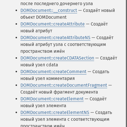
после последнего дочернего узла
DOMDocument::__construct
— Создаёт новый
объект DOMDocument
DOMDocument::createAttribute
— Создаёт
новый атрибут
DOMDocument::createAttributeNS
— Создаёт
новый атрибут узла с соответствующим
пространством имён
DOMDocument::createCDATASection
— Создаёт
новый узел cdata
DOMDocument::createComment
— Создать
новый узел комментария
DOMDocument::createDocumentFragment
—
Создаёт новый фрагмент документа
DOMDocument::createElement
— Создаёт
новый узел элемента
DOMDocument::createElementNS
— Создать
новый узел элемента с соответствующим
пространством имён