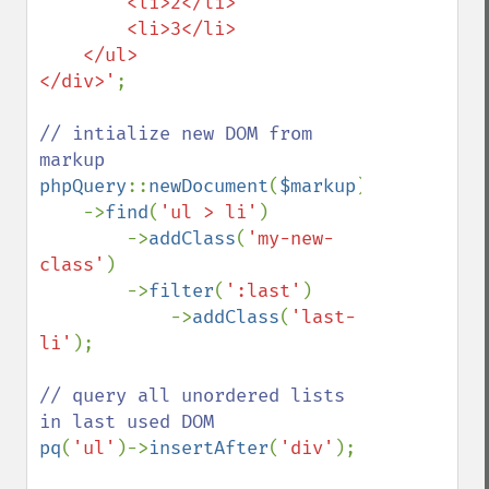
        <li>2</li>

        <li>3</li>

    </ul>

</div>'
;

// intialize new DOM from 
phpQuery
::
newDocument
(
$markup
)

    ->
find
(
'ul > li'
)

        ->
addClass
(
'my-new-
class'
)

        ->
filter
(
':last'
)

            ->
addClass
(
'last-
li'
);

// query all unordered lists 
pq
(
'ul'
)->
insertAfter
(
'div'
);
