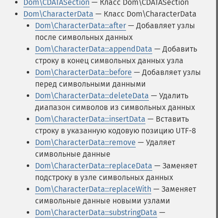
Dom\CDATASection
— Класс Dom\CDATASection
Dom\CharacterData
— Класс Dom\CharacterData
Dom\CharacterData::after
— Добавляет узлы
после символьных данных
Dom\CharacterData::appendData
— Добавить
строку в конец символьных данных узла
Dom\CharacterData::before
— Добавляет узлы
перед символьными данными
Dom\CharacterData::deleteData
— Удалить
диапазон символов из символьных данных
Dom\CharacterData::insertData
— Вставить
строку в указанную кодовую позицию UTF-8
Dom\CharacterData::remove
— Удаляет
символьные данные
Dom\CharacterData::replaceData
— Заменяет
подстроку в узле символьных данных
Dom\CharacterData::replaceWith
— Заменяет
символьные данные новыми узлами
Dom\CharacterData::substringData
—