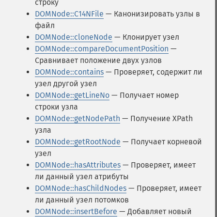
строку
DOMNode::C14NFile
— Канонизировать узлы в
файл
DOMNode::cloneNode
— Клонирует узел
DOMNode::compareDocumentPosition
—
Сравнивает положение двух узлов
DOMNode::contains
— Проверяет, содержит ли
узел другой узел
DOMNode::getLineNo
— Получает номер
строки узла
DOMNode::getNodePath
— Получение XPath
узла
DOMNode::getRootNode
— Получает корневой
узел
DOMNode::hasAttributes
— Проверяет, имеет
ли данный узел атрибуты
DOMNode::hasChildNodes
— Проверяет, имеет
ли данный узел потомков
DOMNode::insertBefore
— Добавляет новый