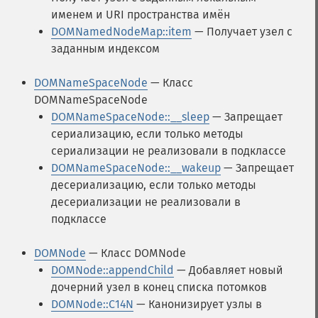
именем и URI пространства имён
DOMNamedNodeMap::item
— Получает узел с
заданным индексом
DOMNameSpaceNode
— Класс
DOMNameSpaceNode
DOMNameSpaceNode::__sleep
— Запрещает
сериализацию, если только методы
сериализации не реализовали в подклассе
DOMNameSpaceNode::__wakeup
— Запрещает
десериализацию, если только методы
десериализации не реализовали в
подклассе
DOMNode
— Класс DOMNode
DOMNode::appendChild
— Добавляет новый
дочерний узел в конец списка потомков
DOMNode::C14N
— Канонизирует узлы в