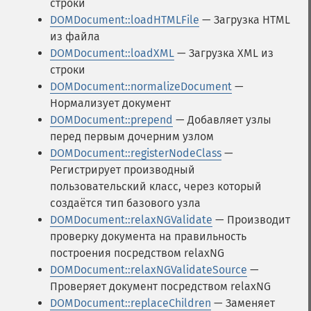
строки
DOMDocument::loadHTMLFile
— Загрузка HTML
из файла
DOMDocument::loadXML
— Загрузка XML из
строки
DOMDocument::normalizeDocument
—
Нормализует документ
DOMDocument::prepend
— Добавляет узлы
перед первым дочерним узлом
DOMDocument::registerNodeClass
—
Регистрирует производный
пользовательский класс, через который
создаётся тип базового узла
DOMDocument::relaxNGValidate
— Производит
проверку документа на правильность
построения посредством relaxNG
DOMDocument::relaxNGValidateSource
—
Проверяет документ посредством relaxNG
DOMDocument::replaceChildren
— Заменяет