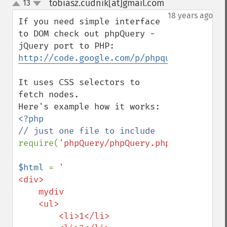
tobiasz.cudnik[at]gmail.com
13
¶
up
down
18 years ago
If you need simple interface 
to DOM check out phpQuery - 
http://code.google.com/p/phpquery/
It uses CSS selectors to 
fetch nodes.

require(
'phpQuery/phpQuery.php'
);

$html 
= 
'

<div>

    mydiv

    <ul>

        <li>1</li>
