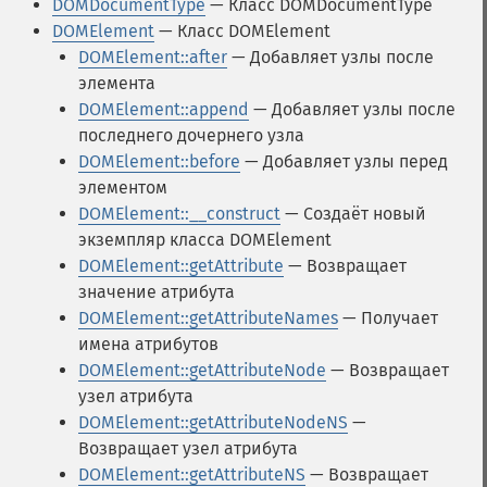
DOMDocumentType
— Класс DOMDocumentType
DOMElement
— Класс DOMElement
DOMElement::after
— Добавляет узлы после
элемента
DOMElement::append
— Добавляет узлы после
последнего дочернего узла
DOMElement::before
— Добавляет узлы перед
элементом
DOMElement::__construct
— Создаёт новый
экземпляр класса DOMElement
DOMElement::getAttribute
— Возвращает
значение атрибута
DOMElement::getAttributeNames
— Получает
имена атрибутов
DOMElement::getAttributeNode
— Возвращает
узел атрибута
DOMElement::getAttributeNodeNS
—
Возвращает узел атрибута
DOMElement::getAttributeNS
— Возвращает