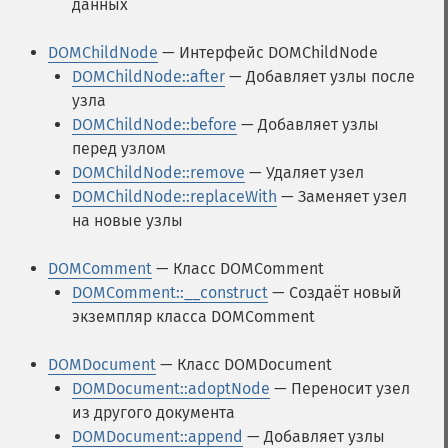
данных
DOMChildNode
— Интерфейс DOMChildNode
DOMChildNode::after
— Добавляет узлы после
узла
DOMChildNode::before
— Добавляет узлы
перед узлом
DOMChildNode::remove
— Удаляет узел
DOMChildNode::replaceWith
— Заменяет узел
на новые узлы
DOMComment
— Класс DOMComment
DOMComment::__construct
— Создаёт новый
экземпляр класса DOMComment
DOMDocument
— Класс DOMDocument
DOMDocument::adoptNode
— Переносит узел
из другого документа
DOMDocument::append
— Добавляет узлы