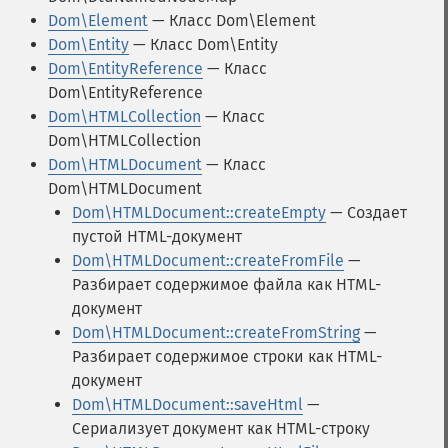
Dom\Element
— Класс Dom\Element
Dom\Entity
— Класс Dom\Entity
Dom\EntityReference
— Класс
Dom\EntityReference
Dom\HTMLCollection
— Класс
Dom\HTMLCollection
Dom\HTMLDocument
— Класс
Dom\HTMLDocument
Dom\HTMLDocument::createEmpty
— Создает
пустой HTML-документ
Dom\HTMLDocument::createFromFile
—
Разбирает содержимое файла как HTML-
документ
Dom\HTMLDocument::createFromString
—
Разбирает содержимое строки как HTML-
документ
Dom\HTMLDocument::saveHtml
—
Сериализует документ как HTML-строку