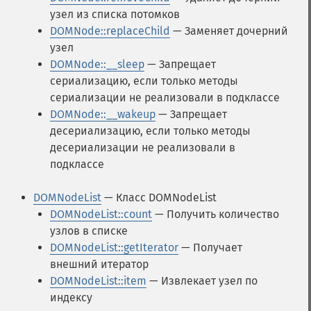
узел из списка потомков
DOMNode::replaceChild
— Заменяет дочерний
узел
DOMNode::__sleep
— Запрещает
сериализацию, если только методы
сериализации не реализовали в подклассе
DOMNode::__wakeup
— Запрещает
десериализацию, если только методы
десериализации не реализовали в
подклассе
DOMNodeList
— Класс DOMNodeList
DOMNodeList::count
— Получить количество
узлов в списке
DOMNodeList::getIterator
— Получает
внешний итератор
DOMNodeList::item
— Извлекает узел по
индексу