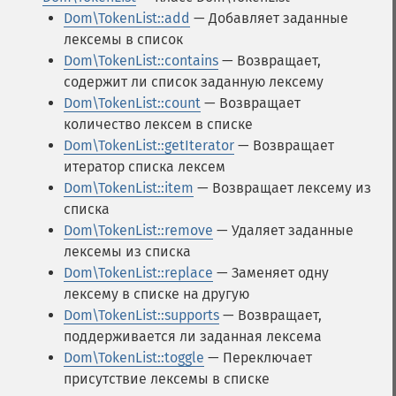
Dom\TokenList::add
— Добавляет заданные
лексемы в список
Dom\TokenList::contains
— Возвращает,
содержит ли список заданную лексему
Dom\TokenList::count
— Возвращает
количество лексем в списке
Dom\TokenList::getIterator
— Возвращает
итератор списка лексем
Dom\TokenList::item
— Возвращает лексему из
списка
Dom\TokenList::remove
— Удаляет заданные
лексемы из списка
Dom\TokenList::replace
— Заменяет одну
лексему в списке на другую
Dom\TokenList::supports
— Возвращает,
поддерживается ли заданная лексема
Dom\TokenList::toggle
— Переключает
присутствие лексемы в списке