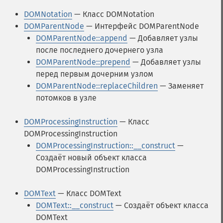
DOMNotation
— Класс DOMNotation
DOMParentNode
— Интерфейс DOMParentNode
DOMParentNode::append
— Добавляет узлы
после последнего дочернего узла
DOMParentNode::prepend
— Добавляет узлы
перед первым дочерним узлом
DOMParentNode::replaceChildren
— Заменяет
потомков в узле
DOMProcessingInstruction
— Класс
DOMProcessingInstruction
DOMProcessingInstruction::__construct
—
Создаёт новый объект класса
DOMProcessingInstruction
DOMText
— Класс DOMText
DOMText::__construct
— Создаёт объект класса
DOMText