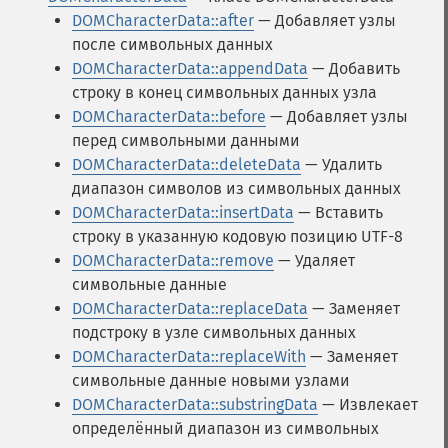
DOMCharacterData::after
— Добавляет узлы
после символьных данных
DOMCharacterData::appendData
— Добавить
строку в конец символьных данных узла
DOMCharacterData::before
— Добавляет узлы
перед символьными данными
DOMCharacterData::deleteData
— Удалить
диапазон символов из символьных данных
DOMCharacterData::insertData
— Вставить
строку в указанную кодовую позицию UTF-8
DOMCharacterData::remove
— Удаляет
символьные данные
DOMCharacterData::replaceData
— Заменяет
подстроку в узле символьных данных
DOMCharacterData::replaceWith
— Заменяет
символьные данные новыми узлами
DOMCharacterData::substringData
— Извлекает
определённый диапазон из символьных