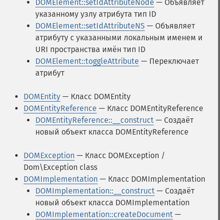
DOMElement::setIdAttributeNode
— Объявляет
указанному узлу атрибута тип ID
DOMElement::setIdAttributeNS
— Объявляет
атрибуту с указанными локальным именем и
URI пространства имён тип ID
DOMElement::toggleAttribute
— Переключает
атрибут
DOMEntity
— Класс DOMEntity
DOMEntityReference
— Класс DOMEntityReference
DOMEntityReference::__construct
— Создаёт
новый объект класса DOMEntityReference
DOMException
— Класс DOMException /
Dom\Exception class
DOMImplementation
— Класс DOMImplementation
DOMImplementation::__construct
— Создаёт
новый объект класса DOMImplementation
DOMImplementation::createDocument
—