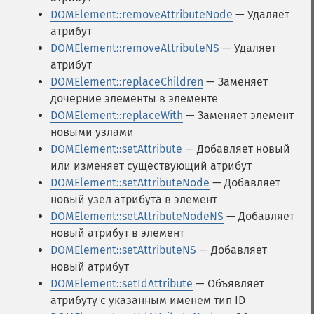
DOMElement::removeAttributeNode
— Удаляет
атрибут
DOMElement::removeAttributeNS
— Удаляет
атрибут
DOMElement::replaceChildren
— Заменяет
дочерние элементы в элементе
DOMElement::replaceWith
— Заменяет элемент
новыми узлами
DOMElement::setAttribute
— Добавляет новый
или изменяет существующий атрибут
DOMElement::setAttributeNode
— Добавляет
новый узел атрибута в элемент
DOMElement::setAttributeNodeNS
— Добавляет
новый атрибут в элемент
DOMElement::setAttributeNS
— Добавляет
новый атрибут
DOMElement::setIdAttribute
— Объявляет
атрибуту c указанным именем тип ID