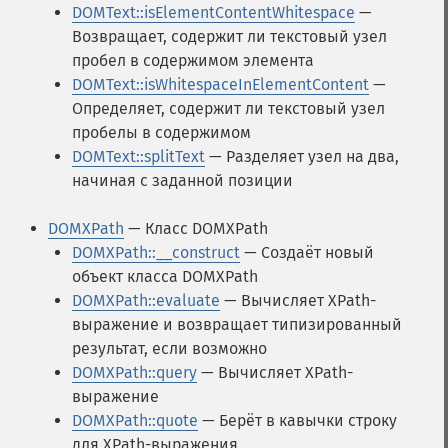
DOMText::isElementContentWhitespace
—
Возвращает, содержит ли текстовый узел
пробел в содержимом элемента
DOMText::isWhitespaceInElementContent
—
Определяет, содержит ли текстовый узел
пробелы в содержимом
DOMText::splitText
— Разделяет узел на два,
начиная с заданной позиции
DOMXPath
— Класс DOMXPath
DOMXPath::__construct
— Создаёт новый
объект класса DOMXPath
DOMXPath::evaluate
— Вычисляет XPath-
выражение и возвращает типизированный
результат, если возможно
DOMXPath::query
— Вычисляет XPath-
выражение
DOMXPath::quote
— Берёт в кавычки строку
для XPath-выражения