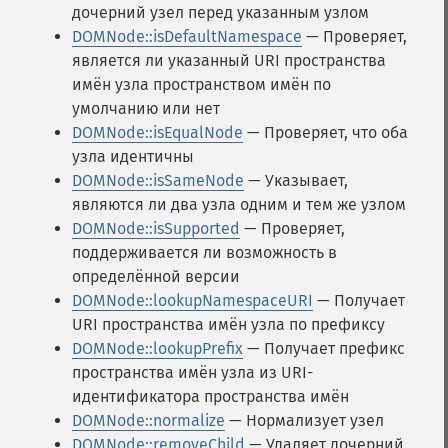
дочерний узел перед указанным узлом
DOMNode::isDefaultNamespace
— Проверяет,
является ли указанный URI пространства
имён узла пространством имён по
умолчанию или нет
DOMNode::isEqualNode
— Проверяет, что оба
узла идентичны
DOMNode::isSameNode
— Указывает,
являются ли два узла одним и тем же узлом
DOMNode::isSupported
— Проверяет,
поддерживается ли возможность в
определённой версии
DOMNode::lookupNamespaceURI
— Получает
URI пространства имён узла по префиксу
DOMNode::lookupPrefix
— Получает префикс
пространства имён узла из URI-
идентификатора пространства имён
DOMNode::normalize
— Нормализует узел
DOMNode::removeChild
— Удаляет дочерний