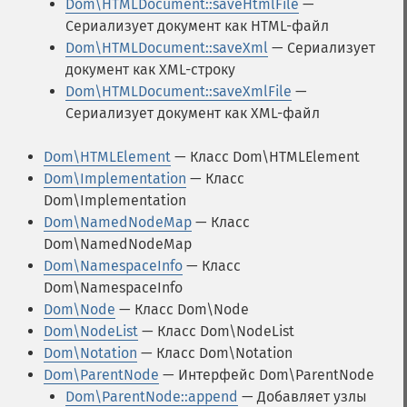
Dom\HTMLDocument::saveHtmlFile
—
Сериализует документ как HTML-файл
Dom\HTMLDocument::saveXml
— Сериализует
документ как XML-строку
Dom\HTMLDocument::saveXmlFile
—
Сериализует документ как XML-файл
Dom\HTMLElement
— Класс Dom\HTMLElement
Dom\Implementation
— Класс
Dom\Implementation
Dom\NamedNodeMap
— Класс
Dom\NamedNodeMap
Dom\NamespaceInfo
— Класс
Dom\NamespaceInfo
Dom\Node
— Класс Dom\Node
Dom\NodeList
— Класс Dom\NodeList
Dom\Notation
— Класс Dom\Notation
Dom\ParentNode
— Интерфейс Dom\ParentNode
Dom\ParentNode::append
— Добавляет узлы