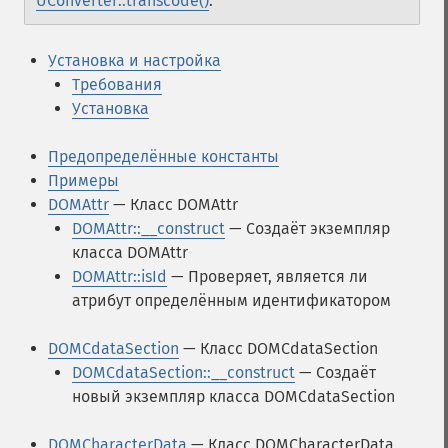
UConverter::transcode()
.
Установка и настройка
Требования
Установка
Предопределённые константы
Примеры
DOMAttr
— Класс DOMAttr
DOMAttr::__construct
— Создаёт экземпляр
класса DOMAttr
DOMAttr::isId
— Проверяет, является ли
атрибут определённым идентификатором
DOMCdataSection
— Класс DOMCdataSection
DOMCdataSection::__construct
— Создаёт
новый экземпляр класса DOMCdataSection
DOMCharacterData
— Класс DOMCharacterData