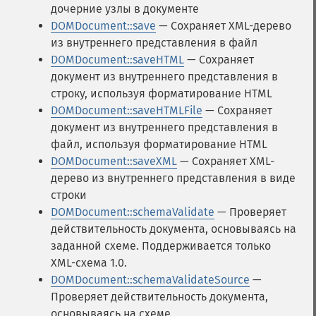
дочерние узлы в документе
DOMDocument::save
— Сохраняет XML-дерево
из внутреннего представления в файл
DOMDocument::saveHTML
— Сохраняет
документ из внутреннего представления в
строку, используя форматирование HTML
DOMDocument::saveHTMLFile
— Сохраняет
документ из внутреннего представления в
файл, используя форматирование HTML
DOMDocument::saveXML
— Сохраняет XML-
дерево из внутреннего представления в виде
строки
DOMDocument::schemaValidate
— Проверяет
действительность документа, основываясь на
заданной схеме. Поддерживается только
XML-схема 1.0.
DOMDocument::schemaValidateSource
—
Проверяет действительность документа,
основываясь на схеме