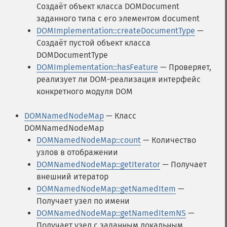
Создаёт объект класса DOMDocument
заданного типа с его элементом document
DOMImplementation::createDocumentType
—
Создаёт пустой объект класса
DOMDocumentType
DOMImplementation::hasFeature
— Проверяет,
реализует ли DOM-реализация интерфейс
конкретного модуля DOM
DOMNamedNodeMap
— Класс
DOMNamedNodeMap
DOMNamedNodeMap::count
— Количество
узлов в отображении
DOMNamedNodeMap::getIterator
— Получает
внешний итератор
DOMNamedNodeMap::getNamedItem
—
Получает узел по имени
DOMNamedNodeMap::getNamedItemNS
—
Получает узел с заданным локальным