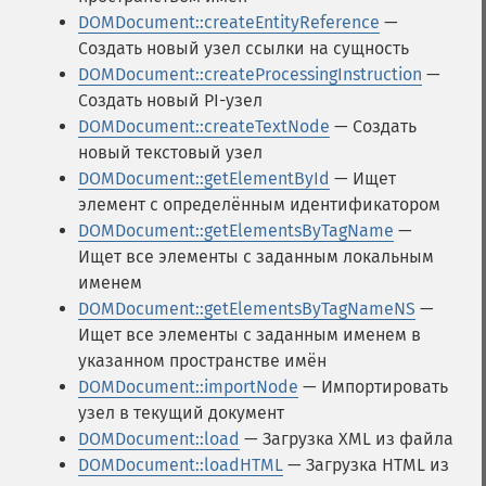
DOMDocument::createEntityReference
—
Создать новый узел ссылки на сущность
DOMDocument::createProcessingInstruction
—
Создать новый PI-узел
DOMDocument::createTextNode
— Создать
новый текстовый узел
DOMDocument::getElementById
— Ищет
элемент с определённым идентификатором
DOMDocument::getElementsByTagName
—
Ищет все элементы с заданным локальным
именем
DOMDocument::getElementsByTagNameNS
—
Ищет все элементы с заданным именем в
указанном пространстве имён
DOMDocument::importNode
— Импортировать
узел в текущий документ
DOMDocument::load
— Загрузка XML из файла
DOMDocument::loadHTML
— Загрузка HTML из