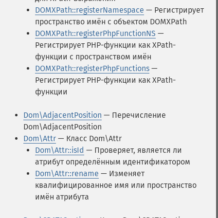
DOMXPath::registerNamespace
— Регистрирует
пространство имён с объектом DOMXPath
DOMXPath::registerPhpFunctionNS
—
Регистрирует PHP-функции как XPath-
функции с пространством имён
DOMXPath::registerPhpFunctions
—
Регистрирует PHP-функции как XPath-
функции
Dom\AdjacentPosition
— Перечисление
Dom\AdjacentPosition
Dom\Attr
— Класс Dom\Attr
Dom\Attr::isId
— Проверяет, является ли
атрибут определённым идентификатором
Dom\Attr::rename
— Изменяет
квалифицированное имя или пространство
имён атрибута