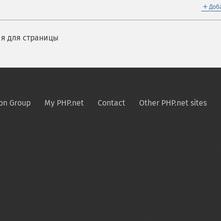
＋
Доб
я для страницы
on Group
My PHP.net
Contact
Other PHP.net sites