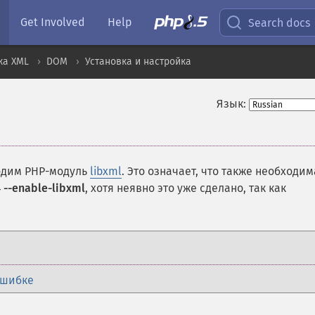
Get Involved
Help
Search docs
ка XML
DOM
Установка и настройка
Язык:
ходим PHP-модуль
libxml
. Это означает, что также необходим
4
--enable-libxml
, хотя неявно это уже сделано, так как
ошибке