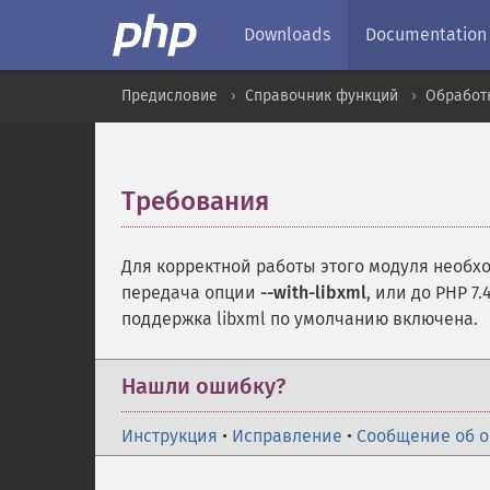
Downloads
Documentation
Предисловие
Справочник функций
Обработ
Требования
¶
Для корректной работы этого модуля необ
передача опции
--with-libxml
, или до PHP 7.
поддержка libxml по умолчанию включена.
Нашли ошибку?
Инструкция
•
Исправление
•
Сообщение об 