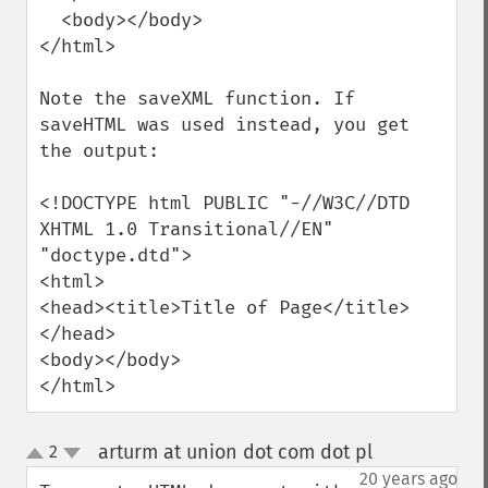
  <body></body> 

</html> 

Note the saveXML function. If 
saveHTML was used instead, you get 
the output:

<!DOCTYPE html PUBLIC "-//W3C//DTD 
XHTML 1.0 Transitional//EN" 
"doctype.dtd"> 

<html> 

<head><title>Title of Page</title>
</head> 

<body></body> 

</html>
arturm at union dot com dot pl
2
¶
up
down
20 years ago