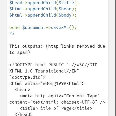
$head
->
appendChild
(
$title
$html
->
appendChild
(
$head
$html
->
appendChild
(
$body
);

echo 
$document
->
saveXML
This outputs: (http links removed due 
to spam)

<!DOCTYPE html PUBLIC "-//W3C//DTD 
XHTML 1.0 Transitional//EN" 
"doctype.dtd"> 

<html xmlns="w3org1999xhtml"> 

  <head> 

    <meta http-equiv="Content-Type" 
content="text/html; charset=UTF-8" /> 

    <title>Title of Page</title> 

  </head> 
