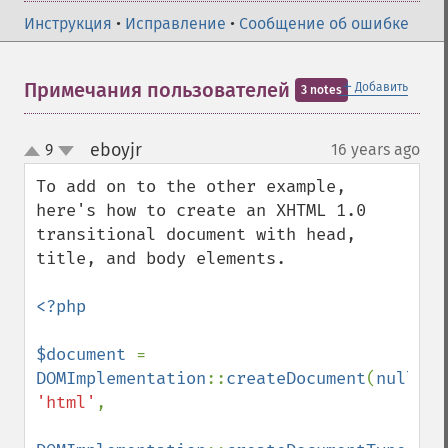
Инструкция
•
Исправление
•
Сообщение об ошибке
＋
Примечания пользователей
Добавить
3 notes
eboyjr
9
16 years ago
¶
up
down
To add on to the other example, 
here's how to create an XHTML 1.0 
transitional document with head, 
title, and body elements.

<?php

$document 
= 
DOMImplementation
::
createDocument
(
null
, 
'html'
,
