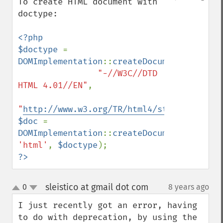
To create HTML document with 
doctype:

<?php

$doctype 
= 
DOMImplementation
::
createDocumentType
(
"ht
"-//W3C//DTD 
HTML 4.01//EN"
,

"
http://www.w3.org/TR/html4/strict.dtd
"
$doc 
= 
DOMImplementation
::
createDocument
(
null
, 
'html'
, 
$doctype
?>
sleistico at gmail dot com
0
8 years ago
¶
up
down
I just recently got an error, having 
to do with deprecation, by using the 