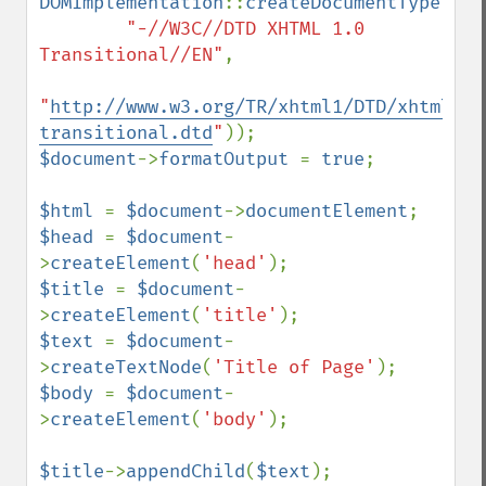
DOMImplementation
::
createDocumentType
(
"ht
"-//W3C//DTD XHTML 1.0 
Transitional//EN"
, 

"
http://www.w3.org/TR/xhtml1/DTD/xhtml1-
transitional.dtd
"
$document
->
formatOutput 
= 
true
;

$html 
= 
$document
->
documentElement
$head 
= 
$document
-
>
createElement
(
'head'
$title 
= 
$document
-
>
createElement
(
'title'
$text 
= 
$document
-
>
createTextNode
(
'Title of Page'
$body 
= 
$document
-
>
createElement
(
'body'
);

$title
->
appendChild
(
$text