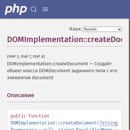
Язык:
DOMImplementation::createDoc
(PHP 5, PHP 7, PHP 8)
DOMImplementation::createDocument
—
Создаёт
объект класса DOMDocument заданного типа с его
элементом document
Описание
¶
public
function
DOMImplementation::createDocument
(
?
string
$namespace
=
null
,
string
$qualifiedName
=