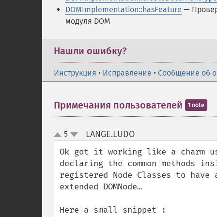
DOMImplementation::hasFeature
— Провер
модуля DOM
Нашли ошибку?
Инструкция
•
Исправление
•
Сообщение об 
Примечания пользователей
1 note
LANGE.LUDO
5
¶
up
down
Ok got it working like a charm u
declaring the common methods ins
registered Node Classes to have 
extended DOMNode…
