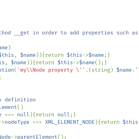
thod __get in order to add properties such as 
ame
)

$this
, 
$name
)){return 
$this
->
$name
;}

is
, 
$name
)){return 
$this
->
$name
();}

ption
(
'my\\Node property \''
.(string) 
$name
.
'


 definition

lement
()

e 
=== 
null
){return 
null
;}

->
nodeType 
=== 
XML_ELEMENT_NODE
){return 
$this
Node
->
parentElement
();
