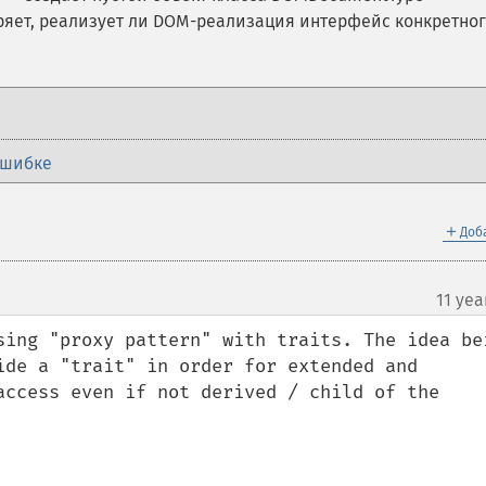
яет, реализует ли DOM-реализация интерфейс конкретно
ошибке
＋
Доб
11 yea
sing "proxy pattern" with traits. The idea bei
ide a "trait" in order for extended and 
access even if not derived / child of the 