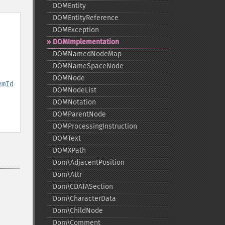
DOMEntity
DOMEntityReference
DOMException
DOMImplementation
DOMNamedNodeMap
DOMNameSpaceNode
DOMNode
emId
DOMNodeList
DOMNotation
DOMParentNode
DOMProcessingInstruction
DOMText
DOMXPath
Dom\AdjacentPosition
Dom\Attr
Dom\CDATASection
Dom\CharacterData
Dom\ChildNode
Dom\Comment