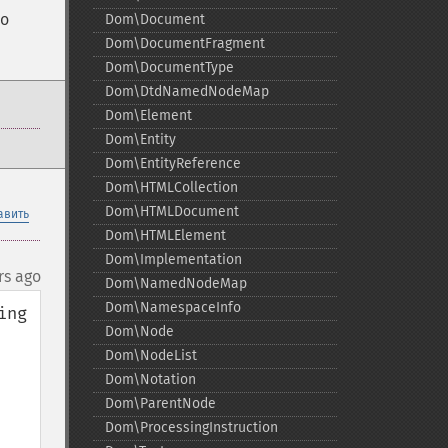
го
Dom\Document
Dom\DocumentFragment
Dom\DocumentType
Dom\DtdNamedNodeMap
Dom\Element
Dom\Entity
Dom\EntityReference
Dom\HTMLCollection
Dom\HTMLDocument
авить
Dom\HTMLElement
Dom\Implementation
rs ago
Dom\NamedNodeMap
Dom\NamespaceInfo
ng 
Dom\Node
Dom\NodeList
Dom\Notation
Dom\ParentNode
Dom\ProcessingInstruction