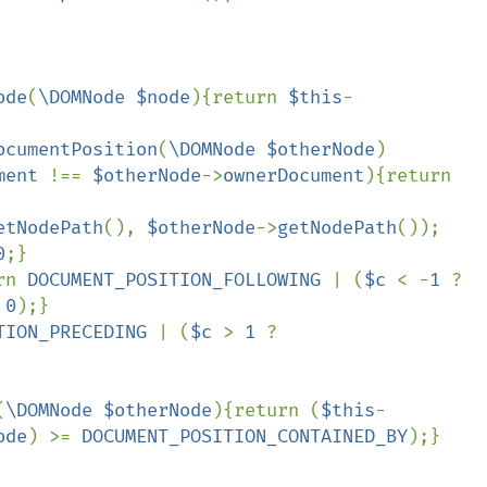
ode
(
\DOMNode $node
){return 
$this
-
ocumentPosition
(
\DOMNode $otherNode
)

ment 
!== 
$otherNode
->
ownerDocument
){return 
etNodePath
(), 
$otherNode
->
getNodePath
());

0
;}

rn 
DOCUMENT_POSITION_FOLLOWING 
| (
$c 
< -
1 
? 
 
0
);}

TION_PRECEDING 
| (
$c 
> 
1 
? 
(
\DOMNode $otherNode
){return (
$this
-
ode
) >= 
DOCUMENT_POSITION_CONTAINED_BY
);}
