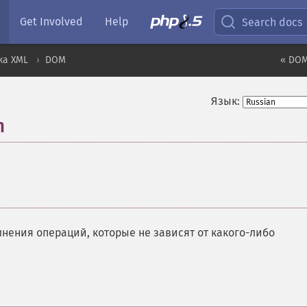
Get Involved
Help
Search docs
ка XML
DOM
« DOM
Язык:
n
¶
нения операций, которые не зависят от какого-либо