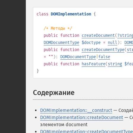
class
DOMImplementation
{
/* Методы */
public
function
createDocument
(
?
strin
DOMDocumentType
$doctype
=
null
):
DOM
public
function
createDocumentType
(
st
= ""
):
DOMDocumentType
|
false
public
function
hasFeature
(
string
$fe
}
Содержание
¶
DOMImplementation::__construct
— Создаё
DOMImplementation::createDocument
— С
элементом document
DOMImplementation::createDocumentType