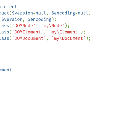
ocument

ruct
(
$version
=
null
, 
$encoding
=
null
)

(
$version
, 
$encoding
);

lass
(
'DOMNode'
, 
'my\Node'
);

lass
(
'DOMElement'
, 
'my\Element'
);

lass
(
'DOMDocument'
, 
'my\Document'
);

ment
