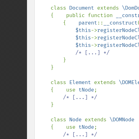
    class 
Document 
extends 
\DomD
{    public function 
__const
        {    
parent
::
__construct
$this
->
registerNodeC
$this
->
registerNodeC
$this
->
registerNodeC
/* [...] */

}

    }

    class 
Element 
extends 
\DOMEle
{    use 
tNode
;

/* [...] */

}

    class 
Node 
extends 
\DOMNode

{    use 
tNode
;

/* [...] */
