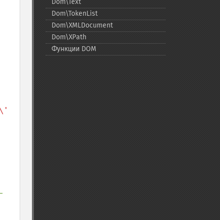
Dom\Text
Dom\TokenList
Dom\XMLDocument
Dom\XPath
Функции DOM
\' 
-