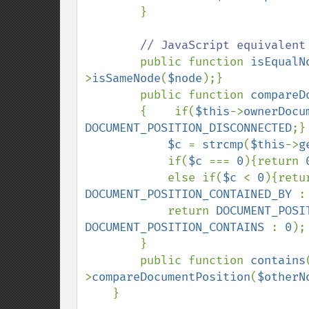
        }

// JavaScript equivalent

public function 
isEqualN
>
isSameNode
(
$node
);}

        public function 
compareD
        {    if(
$this
->
ownerDocu
DOCUMENT_POSITION_DISCONNECTED
;}

$c 
= 
strcmp
(
$this
->
g
            if(
$c 
=== 
0
){return 
            else if(
$c 
< 
0
){retu
DOCUMENT_POSITION_CONTAINED_BY 
:
            return 
DOCUMENT_POSI
DOCUMENT_POSITION_CONTAINS 
: 
0
);

        }

        public function 
contains
>
compareDocumentPosition
(
$otherN
    }
