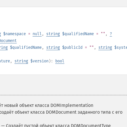
g
$namespace
=
null
,
string
$qualifiedName
= ""
,
?
Document
ring
$qualifiedName
,
string
$publicId
= ""
,
string
$syst
ature
,
string
$version
):
bool
т новый объект класса DOMImplementation
оздаёт объект класса DOMDocument заданного типа с его
— Создаёт пустой объект класса DOMDocumentType