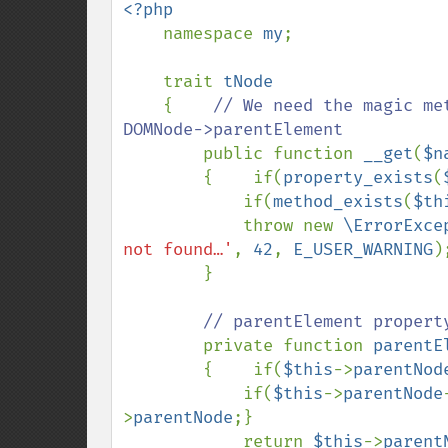
<?php

namespace 
my
;

    trait 
tNode

{    
// We need the magic me
DOMNode->parentElement

public function 
__get
(
$n
        {    if(
property_exists
(
            if(
method_exists
(
$th
            throw new 
\ErrorExce
not found…'
, 
42
, 
E_USER_WARNING
);
        }

// parentElement property
private function 
parentE
        {    if(
$this
->
parentNod
            if(
$this
->
parentNode
>
parentNode
;}

            return 
$this
->
parent