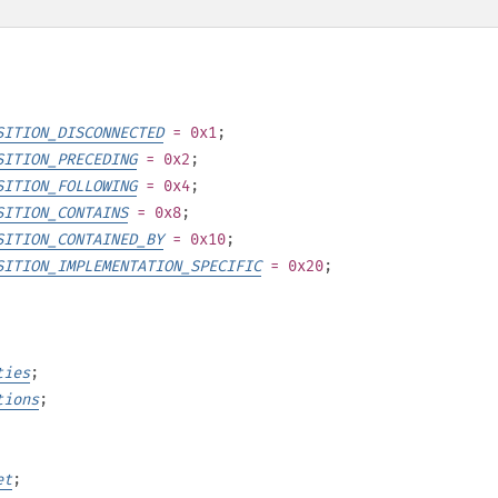
SITION_DISCONNECTED
= 0x1
;
SITION_PRECEDING
= 0x2
;
SITION_FOLLOWING
= 0x4
;
SITION_CONTAINS
= 0x8
;
SITION_CONTAINED_BY
= 0x10
;
SITION_IMPLEMENTATION_SPECIFIC
= 0x20
;
ties
;
tions
;
et
;