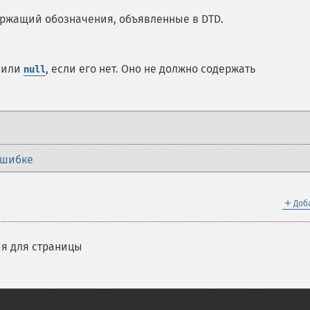
ержащий обозначения, объявленные в
DTD
.
и или
, если его нет. Оно не должно содержать
null
ошибке
＋
Доб
я для страницы