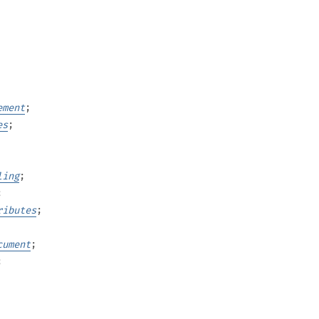
ement
;
es
;
ling
;
;
ributes
;
cument
;
;