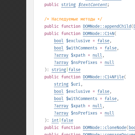
public
string
$
textContent
;
/* Наследуемые методы */
public
function
DOMNode::appendChild
(
public
function
DOMNode::C14N
(
bool
$exclusive
=
false
,
bool
$withComments
=
false
,
?
array
$xpath
=
null
,
?
array
$nsPrefixes
=
null
):
string
|
false
public
function
DOMNode::C14NFile
(
string
$uri
,
bool
$exclusive
=
false
,
bool
$withComments
=
false
,
?
array
$xpath
=
null
,
?
array
$nsPrefixes
=
null
):
int
|
false
public
function
DOMNode::cloneNode
(
bo
public
function
DOMNode::compareDocum