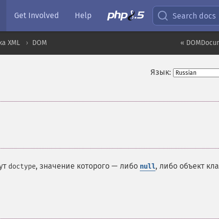
Get Involved
Help
Search docs
ка XML
DOM
« DOMDocum
Язык:
¶
ут
, значение которого — либо
, либо объект кл
doctype
null