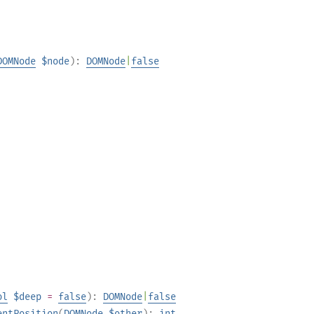
DOMNode
$node
):
DOMNode
|
false
ol
$deep
=
false
):
DOMNode
|
false
entPosition
(
DOMNode
$other
):
int