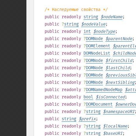
/* Наследуемые свойства */
public
readonly
string
$
nodeName
;
public
?
string
$
nodeValue
;
public
readonly
int
$
nodeType
;
public
readonly
?
DOMNode
$
parentNode
;
public
readonly
?
DOMElement
$
parentEl
public
readonly
DOMNodeList
$
childNod
public
readonly
?
DOMNode
$
firstChild
;
public
readonly
?
DOMNode
$
lastChild
;
public
readonly
?
DOMNode
$
previousSib
public
readonly
?
DOMNode
$
nextSibling
public
readonly
?
DOMNamedNodeMap
$
att
public
readonly
bool
$
isConnected
;
public
readonly
?
DOMDocument
$
ownerDo
public
readonly
?
string
$
namespaceURI
public
string
$
prefix
;
public
readonly
?
string
$
localName
;
public
readonly
?
string
$
baseURI
;