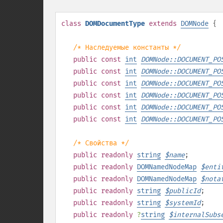
class
DOMDocumentType
extends
DOMNode
{
/* Наследуемые константы */
public
const
int
DOMNode::DOCUMENT_PO
public
const
int
DOMNode::DOCUMENT_PO
public
const
int
DOMNode::DOCUMENT_PO
public
const
int
DOMNode::DOCUMENT_PO
public
const
int
DOMNode::DOCUMENT_PO
public
const
int
DOMNode::DOCUMENT_PO
/* Свойства */
public
readonly
string
$
name
;
public
readonly
DOMNamedNodeMap
$
enti
public
readonly
DOMNamedNodeMap
$
nota
public
readonly
string
$
publicId
;
public
readonly
string
$
systemId
;
public
readonly
?
string
$
internalSubs