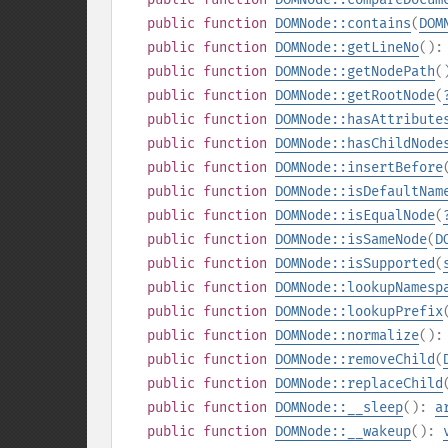
public
function
DOMNode::contains
(
DOM
public
function
DOMNode::getLineNo
()
public
function
DOMNode::getNodePath
(
public
function
DOMNode::getRootNode
(
public
function
DOMNode::hasAttribute
public
function
DOMNode::hasChildNode
public
function
DOMNode::insertBefore
public
function
DOMNode::isDefaultNam
public
function
DOMNode::isEqualNode
(
public
function
DOMNode::isSameNode
(
D
public
function
DOMNode::isSupported
(
public
function
DOMNode::lookupNamesp
public
function
DOMNode::lookupPrefix
public
function
DOMNode::normalize
()
public
function
DOMNode::removeChild
(
public
function
DOMNode::replaceChild
public
function
DOMNode::__sleep
():
a
public
function
DOMNode::__wakeup
():