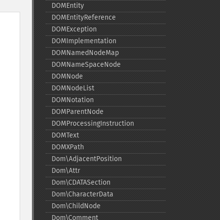
DOMEntity
DOMEntityReference
DOMException
DOMImplementation
DOMNamedNodeMap
DOMNameSpaceNode
DOMNode
DOMNodeList
DOMNotation
DOMParentNode
DOMProcessingInstruction
DOMText
DOMXPath
Dom\AdjacentPosition
Dom\Attr
Dom\CDATASection
Dom\CharacterData
Dom\ChildNode
Dom\Comment