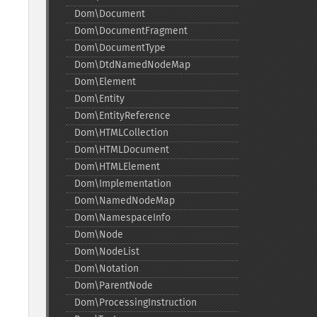
Dom\Document
Dom\DocumentFragment
Dom\DocumentType
Dom\DtdNamedNodeMap
Dom\Element
Dom\Entity
Dom\EntityReference
Dom\HTMLCollection
Dom\HTMLDocument
Dom\HTMLElement
Dom\Implementation
Dom\NamedNodeMap
Dom\NamespaceInfo
Dom\Node
Dom\NodeList
Dom\Notation
Dom\ParentNode
Dom\ProcessingInstruction