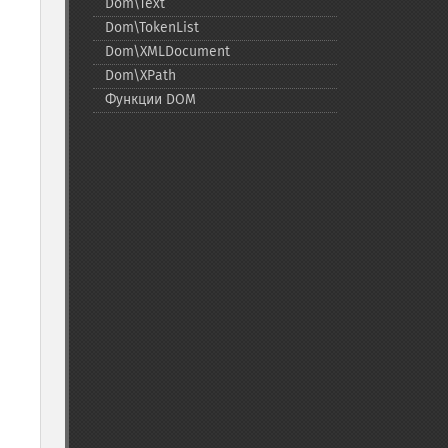
Dom\Text
Dom\TokenList
Dom\XMLDocument
Dom\XPath
Функции DOM