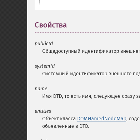
}
Свойства
¶
publicId
Общедоступный идентификатор внешнег
systemId
Системный идентификатор внешнего под
name
Имя
DTD
, то есть имя, следующее сразу
entities
Объект класса
DOMNamedNodeMap
, сод
объявленные в
DTD
.