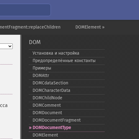
entFragment::replaceChildren
DOMElement »
DOM
Установка и настройка
Предопределённые константы
Примеры
DOMAttr
DOMCdataSection
DOMCharacterData
DOMChildNode
асса
DOMComment
DOMDocument
DOMDocumentFragment
DOMDocumentType
DOMElement