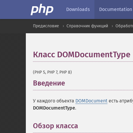
Downloads
Documentation
Предисловие
Справочник функций
Обработ
Класс DOMDocumentType
(PHP 5, PHP 7, PHP 8)
Введение
¶
У каждого объекта
DOMDocument
есть атриб
DOMDocumentType
.
Обзор класса
¶