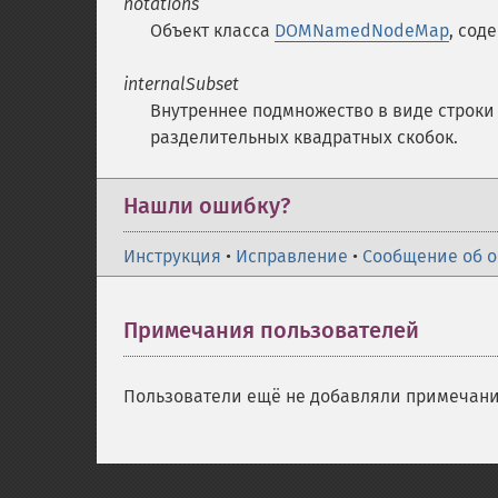
notations
Объект класса
DOMNamedNodeMap
, сод
internalSubset
Внутреннее подмножество в виде строк
разделительных квадратных скобок.
Нашли ошибку?
Инструкция
•
Исправление
•
Сообщение об 
Примечания пользователей
Пользователи ещё не добавляли примечани