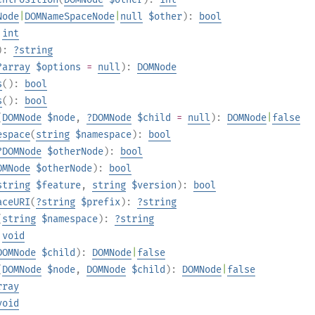
Node
|
DOMNameSpaceNode
|
null
$other
):
bool
:
int
):
?
string
?
array
$options
=
null
):
DOMNode
s
():
bool
s
():
bool
(
DOMNode
$node
,
?
DOMNode
$child
=
null
):
DOMNode
|
false
espace
(
string
$namespace
):
bool
?
DOMNode
$otherNode
):
bool
OMNode
$otherNode
):
bool
string
$feature
,
string
$version
):
bool
aceURI
(
?
string
$prefix
):
?
string
(
string
$namespace
):
?
string
:
void
DOMNode
$child
):
DOMNode
|
false
(
DOMNode
$node
,
DOMNode
$child
):
DOMNode
|
false
rray
void