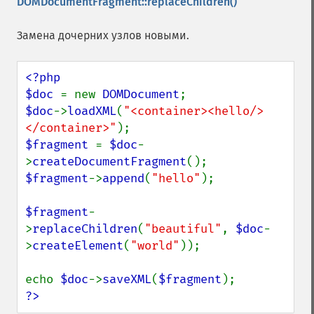
DOMDocumentFragment::replaceChildren()
Замена дочерних узлов новыми.
<?php

$doc 
= new 
DOMDocument
$doc
->
loadXML
(
"<container><hello/>
</container>"
$fragment 
= 
$doc
-
>
createDocumentFragment
$fragment
->
append
(
"hello"
);

$fragment
-
>
replaceChildren
(
"beautiful"
, 
$doc
-
>
createElement
(
"world"
));

echo 
$doc
->
saveXML
(
$fragment
?>