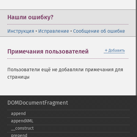
Нашли ошибку?
Инструкция
•
Исправление
•
Сообщение об ошибке
＋
Примечания пользователей
Добавить
Пользователи ещё не добавляли примечания для
страницы
DOMDocumentFragment
append
appendXML
_​_​construct
prepend