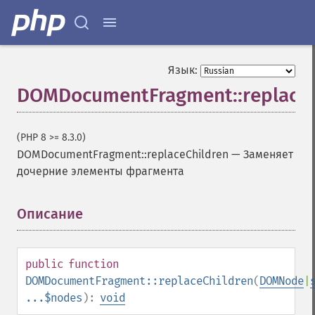
Язык:
DOMDocumentFragment::replaceC
(PHP 8 >= 8.3.0)
DOMDocumentFragment::replaceChildren
—
Заменяет
дочерние элементы фрагмента
Описание
¶
public
function
DOMDocumentFragment::replaceChildren
(
DOMNode
|
...$nodes
):
void