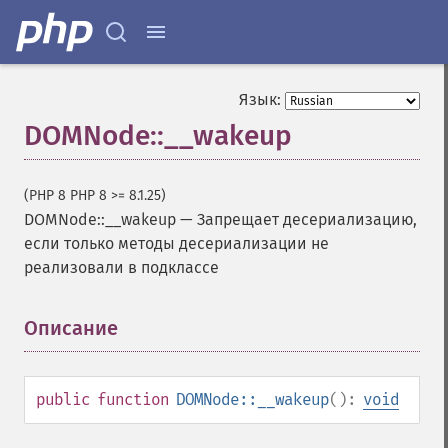
Язык:
DOMNode::__wakeup
(PHP 8 PHP 8 >= 8.1.25)
DOMNode::__wakeup
—
Запрещает десериализацию,
если только методы десериализации не
реализовали в подклассе
Описание
¶
public
function
DOMNode::__wakeup
():
void