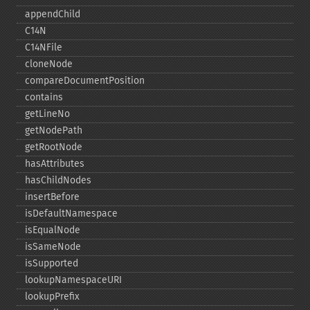
appendChild
C14N
C14NFile
cloneNode
compareDocumentPosition
contains
getLineNo
getNodePath
getRootNode
hasAttributes
hasChildNodes
insertBefore
isDefaultNamespace
isEqualNode
isSameNode
isSupported
lookupNamespaceURI
lookupPrefix