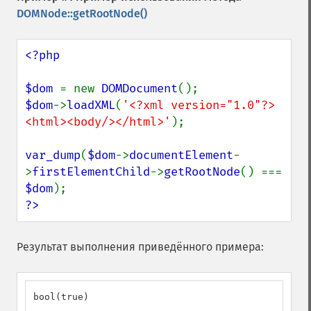
DOMNode::getRootNode()
<?php

$dom 
= new 
DOMDocument
$dom
->
loadXML
(
'<?xml version="1.0"?>
<html><body/></html>'
);

var_dump
(
$dom
->
documentElement
-
>
firstElementChild
->
getRootNode
() === 
$dom
?>
Результат выполнения приведённого примера:
bool(true)