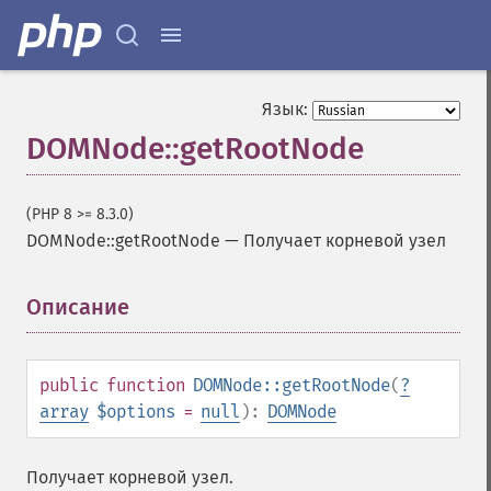
Язык:
DOMNode::getRootNode
(PHP 8 >= 8.3.0)
DOMNode::getRootNode
—
Получает корневой узел
Описание
¶
public
function
DOMNode::getRootNode
(
?
array
$options
=
null
):
DOMNode
Получает корневой узел.