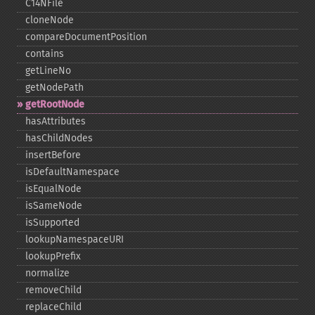
C14NFile
cloneNode
compareDocumentPosition
contains
getLineNo
getNodePath
getRootNode
hasAttributes
hasChildNodes
insertBefore
isDefaultNamespace
isEqualNode
isSameNode
isSupported
lookupNamespaceURI
lookupPrefix
normalize
removeChild
replaceChild