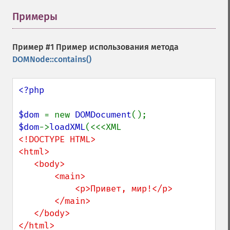
Примеры
¶
Пример #1 Пример использования метода
DOMNode::contains()
<?php

$dom 
= new 
DOMDocument
$dom
->
loadXML
<!DOCTYPE HTML>

<html>

   <body>

       <main>

           <p>Привет, мир!</p>

       </main>

   </body>
