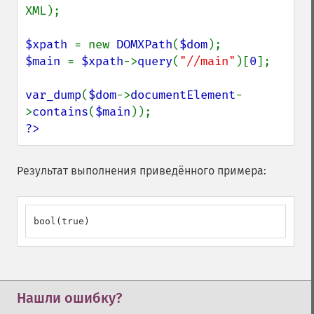
XML);

$xpath 
= new 
DOMXPath
(
$dom
$main 
= 
$xpath
->
query
(
"//main"
)[
0
];

var_dump
(
$dom
->
documentElement
-
>
contains
(
$main
?>
Результат выполнения приведённого примера:
bool(true)
Нашли ошибку?