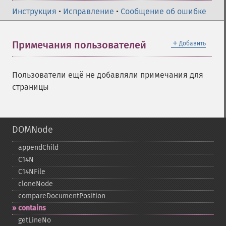
Инструкция
•
Исправление
•
Сообщение об ошибке
＋
Примечания пользователей
Добавить
Пользователи ещё не добавляли примечания для
страницы
DOMNode
appendChild
C14N
C14NFile
cloneNode
compareDocumentPosition
contains
getLineNo