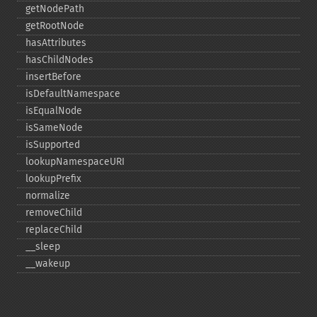
getNodePath
getRootNode
hasAttributes
hasChildNodes
insertBefore
isDefaultNamespace
isEqualNode
isSameNode
isSupported
lookupNamespaceURI
lookupPrefix
normalize
removeChild
replaceChild
_​_​sleep
_​_​wakeup