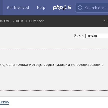
Get Involved
Help
Search docs
ка XML
DOM
DOMNode
« 
Язык:
ю, если только методы сериализации не реализовали в
array