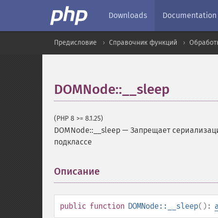
Downloads
Documentation
Предисловие
Справочник функций
Обработ
DOMNode::__sleep
(PHP 8 >= 8.1.25)
DOMNode::__sleep
—
Запрещает сериализаци
подклассе
Описание
¶
public
function
DOMNode::__sleep
():