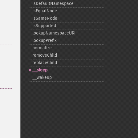
isDefaultNamespace
isEqualNode
isSameNode
isSupported
lookupNamespaceURI
lookupPrefix
normalize
removeChild
replaceChild
_​_​sleep
_​_​wakeup