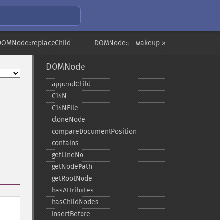
DOMNode::replaceChild
DOMNode::__wakeup »
DOMNode
appendChild
C14N
C14NFile
cloneNode
compareDocumentPosition
contains
getLineNo
getNodePath
getRootNode
hasAttributes
hasChildNodes
insertBefore