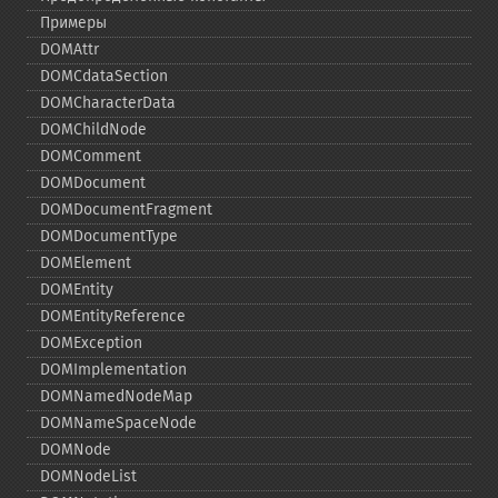
Примеры
DOMAttr
DOMCdataSection
DOMCharacterData
DOMChildNode
DOMComment
DOMDocument
DOMDocumentFragment
DOMDocumentType
DOMElement
DOMEntity
DOMEntityReference
DOMException
DOMImplementation
DOMNamedNodeMap
DOMNameSpaceNode
DOMNode
DOMNodeList