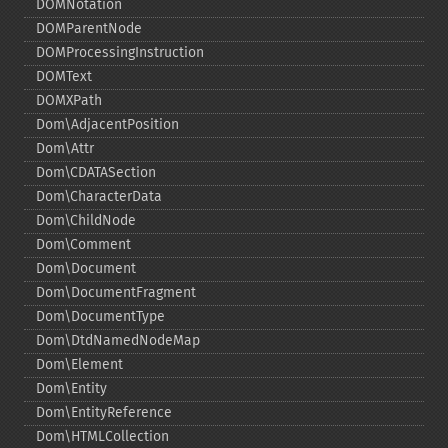
DOMNotation
DOMParentNode
DOMProcessingInstruction
DOMText
DOMXPath
Dom\AdjacentPosition
Dom\Attr
Dom\CDATASection
Dom\CharacterData
Dom\ChildNode
Dom\Comment
Dom\Document
Dom\DocumentFragment
Dom\DocumentType
Dom\DtdNamedNodeMap
Dom\Element
Dom\Entity
Dom\EntityReference
Dom\HTMLCollection