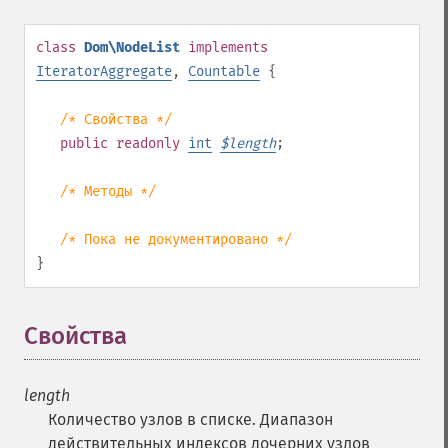
class
Dom\NodeList
implements
IteratorAggregate
,
Countable
{
/* Свойства */
public
readonly
int
$
length
;
/* Методы */
/* Пока не документировано */
}
Свойства
¶
length
Количество узлов в списке. Диапазон
действительных индексов дочерних узлов