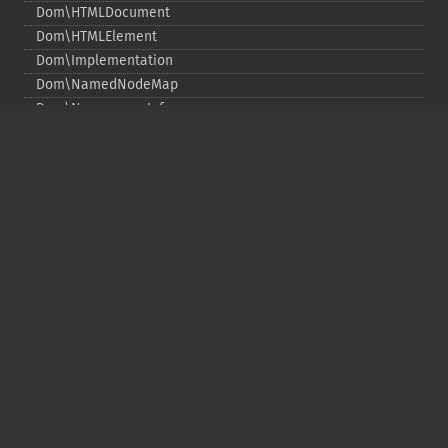
Dom\HTMLDocument
Dom\HTMLElement
Dom\Implementation
Dom\NamedNodeMap
Dom\NamespaceInfo
Dom\Node
Dom\NodeList
Dom\Notation
Dom\ParentNode
Dom\ProcessingInstruction
Dom\Text
Dom\TokenList
Dom\XMLDocument
Dom\XPath
Функции DOM