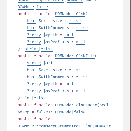
DOMNode
|
false
public
function
DOMNode::C14N
(
bool
$exclusive
=
false
,
bool
$withComments
=
false
,
?
array
$xpath
=
null
,
?
array
$nsPrefixes
=
null
):
string
|
false
public
function
DOMNode::C14NFile
(
string
$uri
,
bool
$exclusive
=
false
,
bool
$withComments
=
false
,
?
array
$xpath
=
null
,
?
array
$nsPrefixes
=
null
):
int
|
false
public
function
DOMNode::cloneNode
(
bool
$deep
=
false
):
DOMNode
|
false
public
function
DOMNode::compareDocumentPosition
(
DOMNode