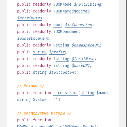
public
readonly
?
DOMNode
$
nextSibling
;
public
readonly
?
DOMNamedNodeMap
$
attributes
;
public
readonly
bool
$
isConnected
;
public
readonly
?
DOMDocument
$
ownerDocument
;
public
readonly
?
string
$
namespaceURI
;
public
string
$
prefix
;
public
readonly
?
string
$
localName
;
public
readonly
?
string
$
baseURI
;
public
string
$
textContent
;
/* Методы */
public
function
__construct
(
string
$name
,
string
$value
= ""
)
/* Наследуемые методы */
public
function
DOMNode::appendChild
(
DOMNode
$node
):