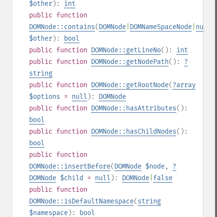
$other
):
int
public
function
DOMNode::contains
(
DOMNode
|
DOMNameSpaceNode
|
null
$other
):
bool
public
function
DOMNode::getLineNo
():
int
public
function
DOMNode::getNodePath
():
?
string
public
function
DOMNode::getRootNode
(
?
array
$options
=
null
):
DOMNode
public
function
DOMNode::hasAttributes
():
bool
public
function
DOMNode::hasChildNodes
():
bool
public
function
DOMNode::insertBefore
(
DOMNode
$node
,
?
DOMNode
$child
=
null
):
DOMNode
|
false
public
function
DOMNode::isDefaultNamespace
(
string
$namespace
):
bool