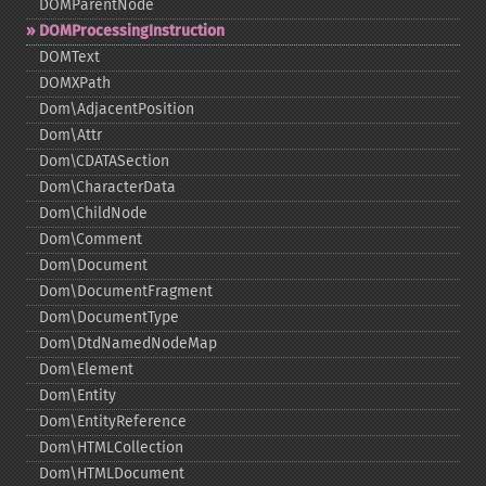
DOMParentNode
DOMProcessingInstruction
DOMText
DOMXPath
Dom\AdjacentPosition
Dom\Attr
Dom\CDATASection
Dom\CharacterData
Dom\ChildNode
Dom\Comment
Dom\Document
Dom\DocumentFragment
Dom\DocumentType
Dom\DtdNamedNodeMap
Dom\Element
Dom\Entity
Dom\EntityReference
Dom\HTMLCollection
Dom\HTMLDocument