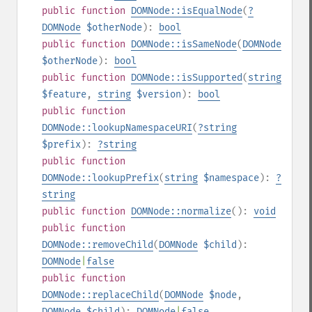
public
function
DOMNode::isEqualNode
(
?
DOMNode
$otherNode
):
bool
public
function
DOMNode::isSameNode
(
DOMNode
$otherNode
):
bool
public
function
DOMNode::isSupported
(
string
$feature
,
string
$version
):
bool
public
function
DOMNode::lookupNamespaceURI
(
?
string
$prefix
):
?
string
public
function
DOMNode::lookupPrefix
(
string
$namespace
):
?
string
public
function
DOMNode::normalize
():
void
public
function
DOMNode::removeChild
(
DOMNode
$child
):
DOMNode
|
false
public
function
DOMNode::replaceChild
(
DOMNode
$node
,
DOMNode
$child
):
DOMNode
|
false