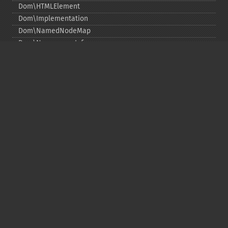
Dom\HTMLElement
Dom\Implementation
Dom\NamedNodeMap
Dom\NamespaceInfo
Dom\Node
Dom\NodeList
Dom\Notation
Dom\ParentNode
Dom\ProcessingInstruction
Dom\Text
Dom\TokenList
Dom\XMLDocument
Dom\XPath
Функции DOM
Copyright © 2001-2026 The PHP Documentation