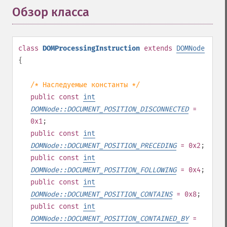
Обзор класса
¶
class
DOMProcessingInstruction
extends
DOMNode
{
/* Наследуемые константы */
public
const
int
DOMNode::DOCUMENT_POSITION_DISCONNECTED
=
0x1
;
public
const
int
DOMNode::DOCUMENT_POSITION_PRECEDING
= 0x2
;
public
const
int
DOMNode::DOCUMENT_POSITION_FOLLOWING
= 0x4
;
public
const
int
DOMNode::DOCUMENT_POSITION_CONTAINS
= 0x8
;
public
const
int
DOMNode::DOCUMENT_POSITION_CONTAINED_BY
=