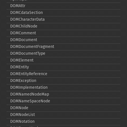
DOMAttr
DOMCdataSection
DOMCharacterData
DOMChildNode
DOMComment
DOMDocument
DOMDocumentFragment
DOMDocumentType
DOMElement
DOMEntity
DOMEntityReference
DOMException
DOMImplementation
DOMNamedNodeMap
DOMNameSpaceNode
DOMNode
DOMNodeList
DOMNotation