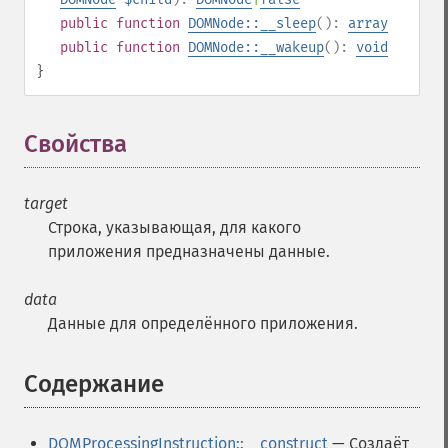
public
function
DOMNode::__sleep
():
array
public
function
DOMNode::__wakeup
():
void
}
Свойства
¶
target
Строка, указывающая, для какого
приложения предназначены данные.
data
Данные для определённого приложения.
Содержание
¶
DOMProcessingInstruction::__construct
— Создаёт