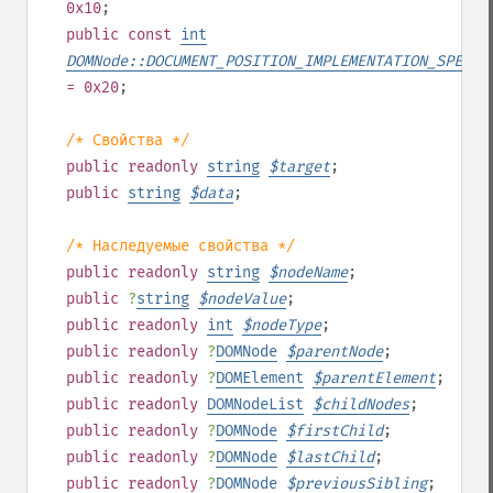
0x10
;
public
const
int
DOMNode::DOCUMENT_POSITION_IMPLEMENTATION_SPECIF
= 0x20
;
/* Свойства */
public
readonly
string
$
target
;
public
string
$
data
;
/* Наследуемые свойства */
public
readonly
string
$
nodeName
;
public
?
string
$
nodeValue
;
public
readonly
int
$
nodeType
;
public
readonly
?
DOMNode
$
parentNode
;
public
readonly
?
DOMElement
$
parentElement
;
public
readonly
DOMNodeList
$
childNodes
;
public
readonly
?
DOMNode
$
firstChild
;
public
readonly
?
DOMNode
$
lastChild
;
public
readonly
?
DOMNode
$
previousSibling
;