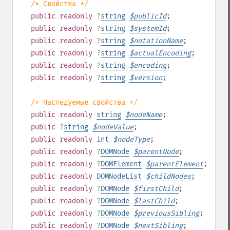
/* Свойства */
public
readonly
?
string
$
publicId
;
public
readonly
?
string
$
systemId
;
public
readonly
?
string
$
notationName
;
public
readonly
?
string
$
actualEncoding
;
public
readonly
?
string
$
encoding
;
public
readonly
?
string
$
version
;
/* Наследуемые свойства */
public
readonly
string
$
nodeName
;
public
?
string
$
nodeValue
;
public
readonly
int
$
nodeType
;
public
readonly
?
DOMNode
$
parentNode
;
public
readonly
?
DOMElement
$
parentElement
;
public
readonly
DOMNodeList
$
childNodes
;
public
readonly
?
DOMNode
$
firstChild
;
public
readonly
?
DOMNode
$
lastChild
;
public
readonly
?
DOMNode
$
previousSibling
;
public
readonly
?
DOMNode
$
nextSibling
;