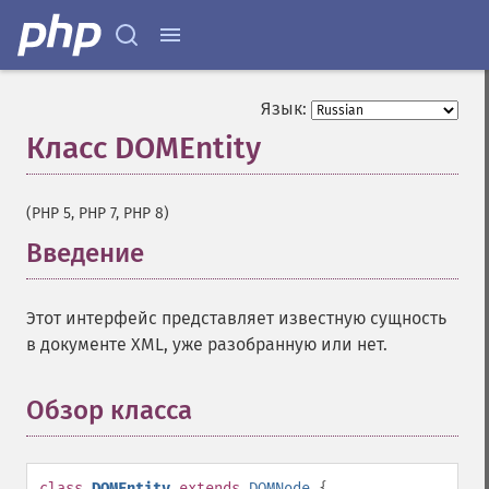
Язык:
Класс DOMEntity
¶
(PHP 5, PHP 7, PHP 8)
Введение
¶
Этот интерфейс представляет известную сущность
в документе XML, уже разобранную или нет.
Обзор класса
¶
class
DOMEntity
extends
DOMNode
{