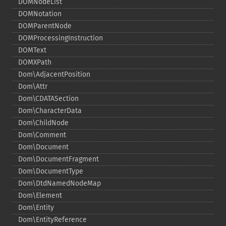
DOMNodeList
DOMNotation
DOMParentNode
DOMProcessingInstruction
DOMText
DOMXPath
Dom\AdjacentPosition
Dom\Attr
Dom\CDATASection
Dom\CharacterData
Dom\ChildNode
Dom\Comment
Dom\Document
Dom\DocumentFragment
Dom\DocumentType
Dom\DtdNamedNodeMap
Dom\Element
Dom\Entity
Dom\EntityReference