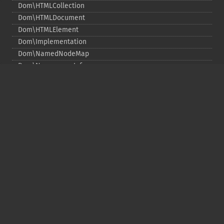
Dom\HTMLCollection
Dom\HTMLDocument
Dom\HTMLElement
Dom\Implementation
Dom\NamedNodeMap
Dom\NamespaceInfo
Dom\Node
Dom\NodeList
Dom\Notation
Dom\ParentNode
Dom\ProcessingInstruction
Dom\Text
Dom\TokenList
Dom\XMLDocument
Dom\XPath
Функции DOM