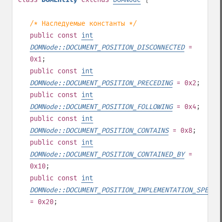
/* Наследуемые константы */
public
const
int
DOMNode::DOCUMENT_POSITION_DISCONNECTED
=
0x1
;
public
const
int
DOMNode::DOCUMENT_POSITION_PRECEDING
= 0x2
;
public
const
int
DOMNode::DOCUMENT_POSITION_FOLLOWING
= 0x4
;
public
const
int
DOMNode::DOCUMENT_POSITION_CONTAINS
= 0x8
;
public
const
int
DOMNode::DOCUMENT_POSITION_CONTAINED_BY
=
0x10
;
public
const
int
DOMNode::DOCUMENT_POSITION_IMPLEMENTATION_SPECIF
= 0x20
;