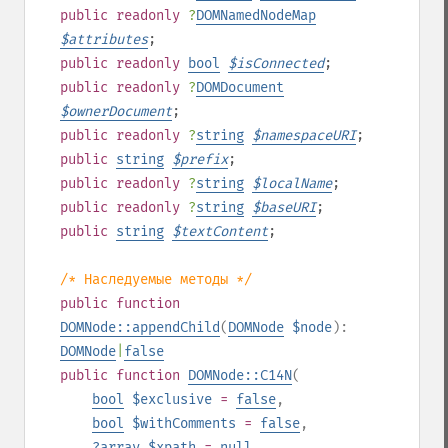
public
readonly
?
DOMNamedNodeMap
$
attributes
;
public
readonly
bool
$
isConnected
;
public
readonly
?
DOMDocument
$
ownerDocument
;
public
readonly
?
string
$
namespaceURI
;
public
string
$
prefix
;
public
readonly
?
string
$
localName
;
public
readonly
?
string
$
baseURI
;
public
string
$
textContent
;
/* Наследуемые методы */
public
function
DOMNode::appendChild
(
DOMNode
$node
):
DOMNode
|
false
public
function
DOMNode::C14N
(
bool
$exclusive
=
false
,
bool
$withComments
=
false
,
?
array
$xpath
=
null
,