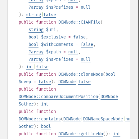
?
array
$nsPrefixes
=
null
):
string
|
false
public
function
DOMNode::C14NFile
(
string
$uri
,
bool
$exclusive
=
false
,
bool
$withComments
=
false
,
?
array
$xpath
=
null
,
?
array
$nsPrefixes
=
null
):
int
|
false
public
function
DOMNode::cloneNode
(
bool
$deep
=
false
):
DOMNode
|
false
public
function
DOMNode::compareDocumentPosition
(
DOMNode
$other
):
int
public
function
DOMNode::contains
(
DOMNode
|
DOMNameSpaceNode
|
null
$other
):
bool
public
function
DOMNode::getLineNo
():
int