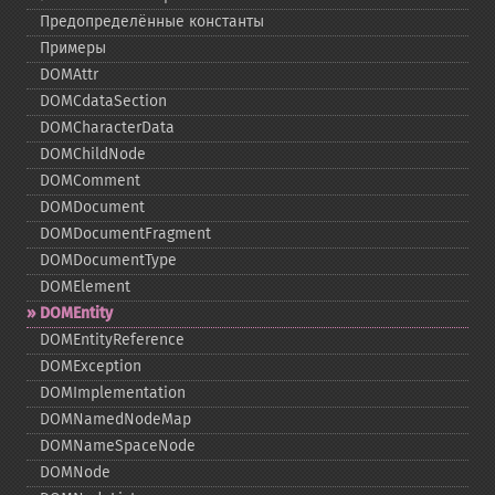
Предопределённые константы
Примеры
DOMAttr
DOMCdataSection
DOMCharacterData
DOMChildNode
DOMComment
DOMDocument
DOMDocumentFragment
DOMDocumentType
DOMElement
DOMEntity
DOMEntityReference
DOMException
DOMImplementation
DOMNamedNodeMap
DOMNameSpaceNode
DOMNode