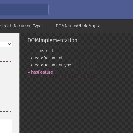
::createDocumentType
DOMNamedNodeMap »
DOMImplementation
_​_​construct
createDocument
createDocumentType
hasFeature