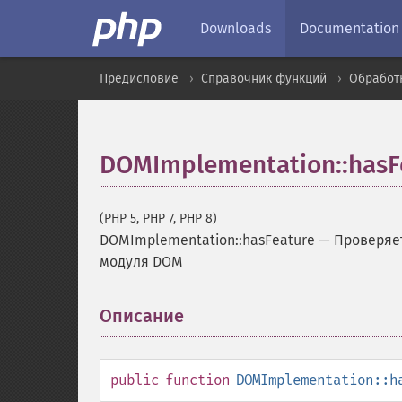
Downloads
Documentation
Предисловие
Справочник функций
Обработ
DOMImplementation::hasF
(PHP 5, PHP 7, PHP 8)
DOMImplementation::hasFeature
—
Проверяе
модуля DOM
Описание
¶
public
function
DOMImplementation::h