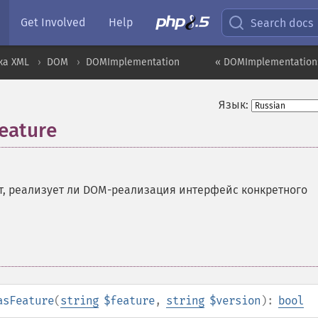
Get Involved
Help
Search docs
ка XML
DOM
DOMImplementation
« DOMImplementation
Язык:
eature
т, реализует ли DOM-реализация интерфейс конкретного
asFeature
(
string
$feature
,
string
$version
):
bool