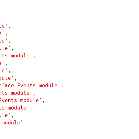
le'
,

e'
,

le'
,

ule'
,

ets module'
,

e'
,

le'
,

dule'
,

rface Events module'
,

nts module'
,

Events module'
,

ts module'
,

ule'
,
