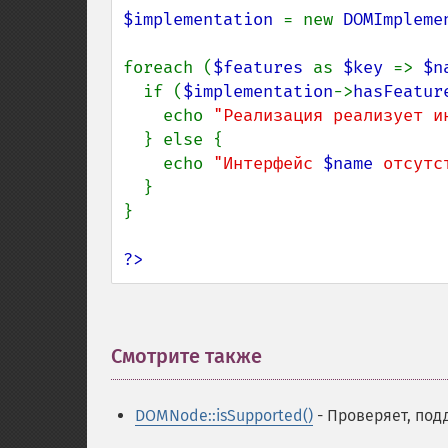
$implementation 
= new 
DOMImpleme
foreach (
$features 
as 
$key 
=> 
$n
  if (
$implementation
->
hasFeatur
    echo 
"Реализация реализует и
  } else {

    echo 
"Интерфейс 
$name
 отсутс
  }

}

?>
Смотрите также
¶
DOMNode::isSupported()
- Проверяет, под