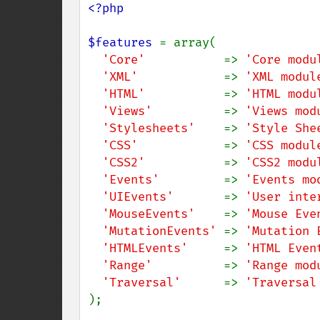
<?php

$features 
= array(

'Core'           
=> 
'Core modu
'XML'            
=> 
'XML modul
'HTML'           
=> 
'HTML modu
'Views'          
=> 
'Views mod
'Stylesheets'    
=> 
'Style She
'CSS'            
=> 
'CSS modul
'CSS2'           
=> 
'CSS2 modu
'Events'         
=> 
'Events mo
'UIEvents'       
=> 
'User inte
'MouseEvents'    
=> 
'Mouse Eve
'MutationEvents' 
=> 
'Mutation 
'HTMLEvents'     
=> 
'HTML Even
'Range'          
=> 
'Range mod
'Traversal'      
=> 
);
