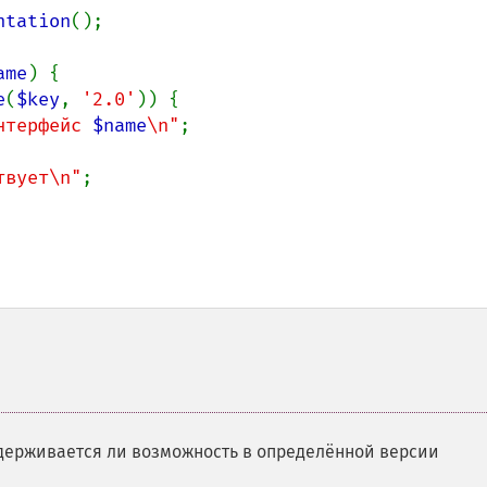
ntation
();

ame
) {

e
(
$key
, 
'2.0'
)) {

нтерфейс 
$name
\n"
;

твует\n"
;

держивается ли возможность в определённой версии