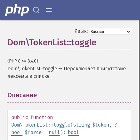
Язык:
Dom\TokenList::toggle
(PHP 8 >= 8.4.0)
Dom\TokenList::toggle
—
Переключает присутствие
лексемы в списке
Описание
¶
public
function
Dom\TokenList::toggle
(
string
$token
,
?
bool
$force
=
null
):
bool