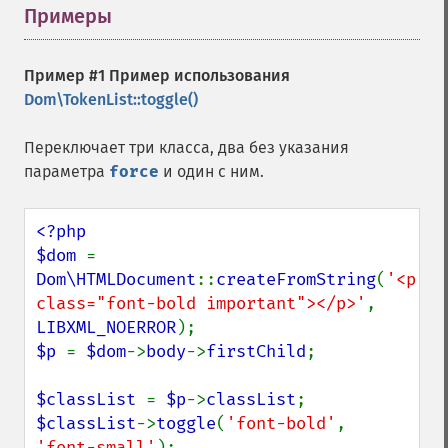
Примеры
¶
Пример #1 Пример использования
Dom\TokenList::toggle()
Переключает три класса, два без указания
параметра
force
и один с ним.
<?php

$dom 
= 
Dom\HTMLDocument
::
createFromString
(
'<p 
class="font-bold important"></p>'
, 
LIBXML_NOERROR
$p 
= 
$dom
->
body
->
firstChild
;

$classList 
= 
$p
->
classList
$classList
->
toggle
(
'font-bold'
, 
'font-small'