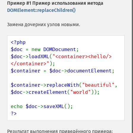
Пример #1 Пример использования метода
DOMElement::replaceChildren()
Замена дочерних узлов новыми.
<?php

$doc 
= new 
DOMDocument
$doc
->
loadXML
(
"<container><hello/>
</container>"
$container 
= 
$doc
->
documentElement
;

$container
->
replaceWith
(
"beautiful"
, 
$doc
->
createElement
(
"world"
));

echo 
$doc
->
saveXML
?>
Результат выполнения приведённого примера: