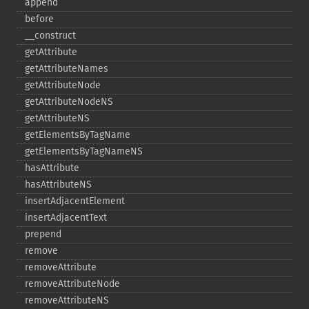
append
before
_​_​construct
getAttribute
getAttributeNames
getAttributeNode
getAttributeNodeNS
getAttributeNS
getElementsByTagName
getElementsByTagNameNS
hasAttribute
hasAttributeNS
insertAdjacentElement
insertAdjacentText
prepend
remove
removeAttribute
removeAttributeNode
removeAttributeNS