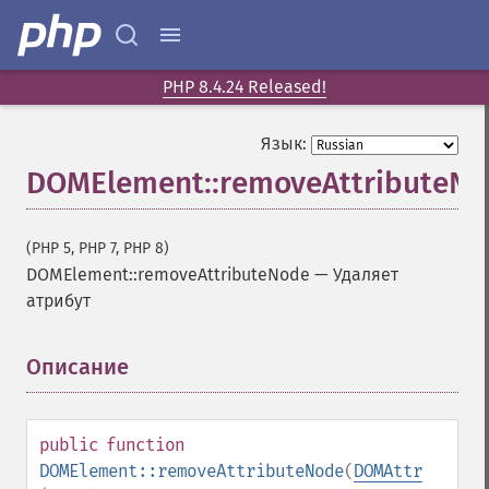
PHP 8.4.24 Released!
Язык:
DOMElement::removeAttributeN
(PHP 5, PHP 7, PHP 8)
DOMElement::removeAttributeNode
—
Удаляет
атрибут
Описание
¶
public
function
DOMElement::removeAttributeNode
(
DOMAttr