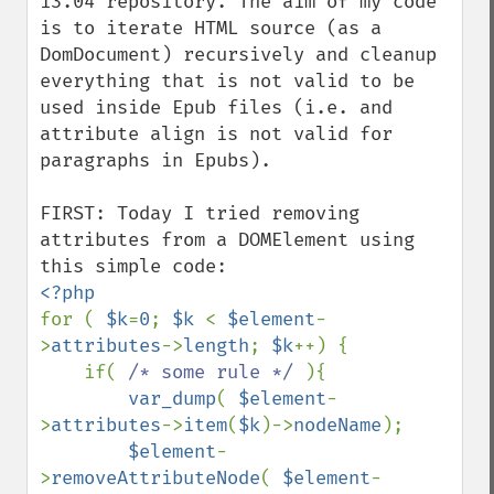
13.04 repository. The aim of my code 
is to iterate HTML source (as a 
DomDocument) recursively and cleanup 
everything that is not valid to be 
used inside Epub files (i.e. and 
attribute align is not valid for 
paragraphs in Epubs).

FIRST: Today I tried removing 
attributes from a DOMElement using 
for ( 
$k
=
0
; 
$k 
< 
$element
-
>
attributes
->
length
; 
$k
++) {

    if( 
/* some rule */ 
){

var_dump
( 
$element
-
>
attributes
->
item
(
$k
)->
nodeName
);

$element
-
>
removeAttributeNode
( 
$element
-