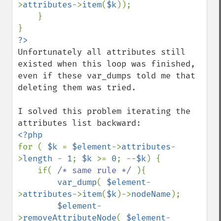
>
attributes
->
item
(
$k
));

    }

Unfortunately all attributes still 
existed when this loop was finished, 
even if these var_dumps told me that 
deleting them was tried.

I solved this problem iterating the 
for ( 
$k 
= 
$element
->
attributes
-
>
length 
- 
1
; 
$k 
>= 
0
; --
$k
) {

    if( 
/* same rule */ 
){

var_dump
( 
$element
-
>
attributes
->
item
(
$k
)->
nodeName
);

$element
-
>
removeAttributeNode
( 
$element
-