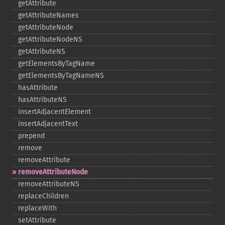
getAttribute
getAttributeNames
getAttributeNode
getAttributeNodeNS
getAttributeNS
getElementsByTagName
getElementsByTagNameNS
hasAttribute
hasAttributeNS
insertAdjacentElement
insertAdjacentText
prepend
remove
removeAttribute
removeAttributeNode
removeAttributeNS
replaceChildren
replaceWith
setAttribute