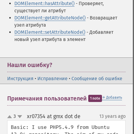
DOMElement::hasAttribute()
- Проверяет,
существует ли атрибут
DOMElement::getAttributeNode()
- Возвращает
узел атрибута
DOMElement::setAttributeNode()
- Добавляет
новый узел атрибута в элемент
Нашли ошибку?
Инструкция
•
Исправление
•
Сообщение об ошибке
＋
Примечания пользователей
Добавить
1 note
xr07354 at gmx dot de
3
13 years ago
¶
up
down
Basic: I use PHP5.4.9 from Ubuntu 