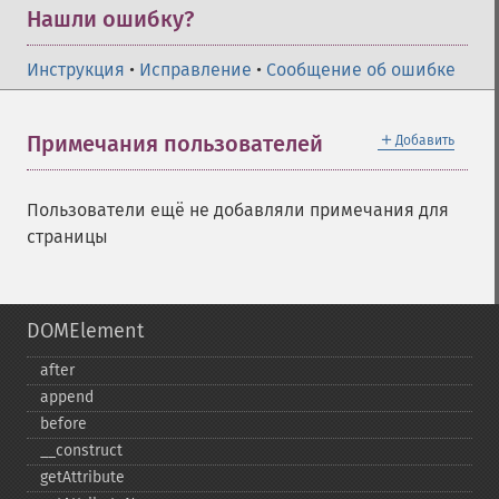
Нашли ошибку?
Инструкция
•
Исправление
•
Сообщение об ошибке
＋
Примечания пользователей
Добавить
Пользователи ещё не добавляли примечания для
страницы
DOMElement
after
append
before
_​_​construct
getAttribute