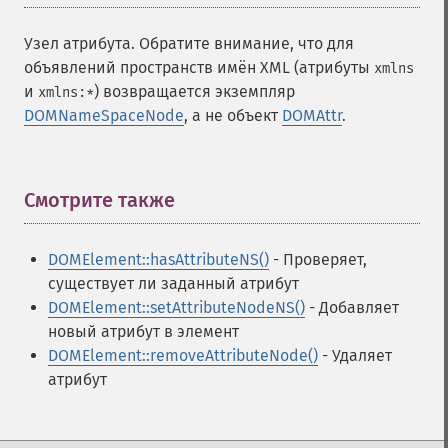
Узел атрибута. Обратите внимание, что для
объявлений пространств имён XML (атрибуты
xmlns
и
) возвращается экземпляр
xmlns:*
DOMNameSpaceNode
, а не объект
DOMAttr
.
Смотрите также
¶
DOMElement::hasAttributeNS()
- Проверяет,
существует ли заданный атрибут
DOMElement::setAttributeNodeNS()
- Добавляет
новый атрибут в элемент
DOMElement::removeAttributeNode()
- Удаляет
атрибут