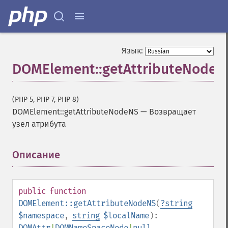
Язык:
DOMElement::getAttributeNodeN
(PHP 5, PHP 7, PHP 8)
DOMElement::getAttributeNodeNS
—
Возвращает
узел атрибута
Описание
¶
public
function
DOMElement::getAttributeNodeNS
(
?
string
$namespace
,
string
$localName
):
DOMAttr
|
DOMNameSpaceNode
|
null