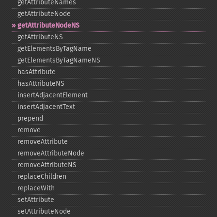
getAttributeNames
getAttributeNode
getAttributeNodeNS
getAttributeNS
getElementsByTagName
getElementsByTagNameNS
hasAttribute
hasAttributeNS
insertAdjacentElement
insertAdjacentText
prepend
remove
removeAttribute
removeAttributeNode
removeAttributeNS
replaceChildren
replaceWith
setAttribute
setAttributeNode