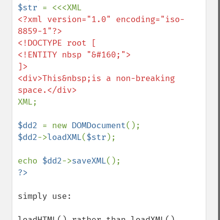
$str 
<?xml version="1.0" encoding="iso-
8859-1"?>

<!DOCTYPE root [

<!ENTITY nbsp "&#160;">

]>

<div>This&nbsp;is a non-breaking 
XML;

$dd2 
= new 
DOMDocument
$dd2
->
loadXML
(
$str
);

echo 
$dd2
->
saveXML
simply use:

loadHTML() rather than loadXML().