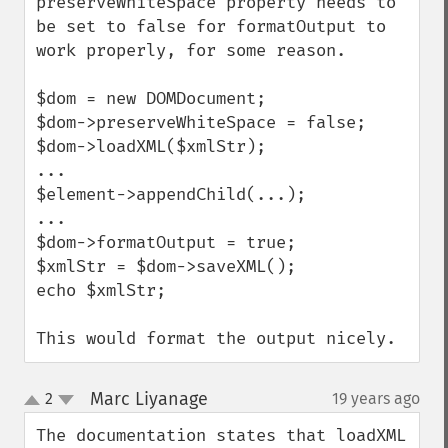
preserveWhiteSpace property needs to 
be set to false for formatOutput to 
work properly, for some reason.

$dom = new DOMDocument;

$dom->preserveWhiteSpace = false;

$dom->loadXML($xmlStr);

...

$element->appendChild(...);

...

$dom->formatOutput = true;

$xmlStr = $dom->saveXML();

echo $xmlStr;

This would format the output nicely.
Marc Liyanage
2
19 years ago
¶
up
down
The documentation states that loadXML 