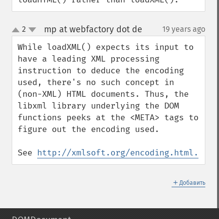
mp at webfactory dot de
2
19 years ago
¶
up
down
While loadXML() expects its input to 
have a leading XML processing 
instruction to deduce the encoding 
used, there's no such concept in 
(non-XML) HTML documents. Thus, the 
libxml library underlying the DOM 
functions peeks at the <META> tags to 
figure out the encoding used.

See 
http://xmlsoft.org/encoding.html.
＋
Добавить