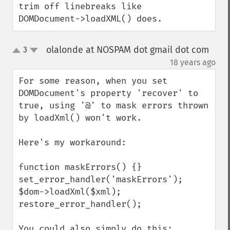
trim off linebreaks like 
DOMDocument->loadXML() does.
olalonde at NOSPAM dot gmail dot com
3
up
down
¶
18 years ago
For some reason, when you set 
DOMDocument's property 'recover' to 
true, using '@' to mask errors thrown 
by loadXml() won't work.

Here's my workaround:

function maskErrors() {}

set_error_handler('maskErrors');

$dom->loadXml($xml);

restore_error_handler();

You could also simply do this: 