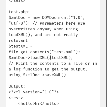
</test>

test.php:

$xmlDoc = new DOMDocument("1.0", 
"utf-8"); // Parameters here are 
overwritten anyway when using 
loadXML(), and are not really 
relevant

$testXML = 
file_get_contents("test.xml");

$xmlDoc->loadXML($testXML);

// Print the contents to a file or in 
a log function to get the output, 
using $xmlDoc->saveXML()

Output:

<?xml version="1.0"?>

<test>

    <hello>hi</hello>
