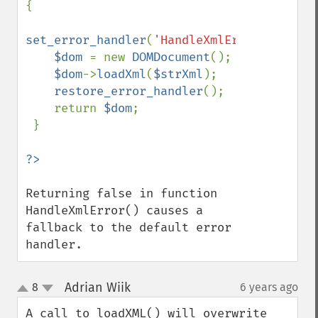
{

set_error_handler
(
'HandleXmlError'
);

$dom 
= new 
DOMDocument
();

$dom
->
loadXml
(
$strXml
);    

restore_error_handler
();

    return 
$dom
;

 }

Returning false in function 
HandleXmlError() causes a 
fallback to the default error 
handler.
Adrian Wiik
8
6 years ago
¶
up
down
A call to loadXML() will overwrite 