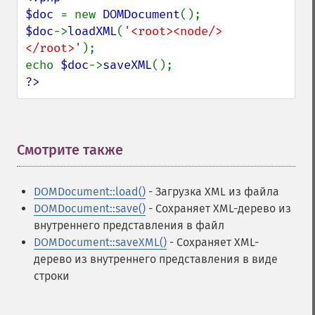
$doc 
= new 
DOMDocument
$doc
->
loadXML
(
'<root><node/>
</root>'
);

echo 
$doc
->
saveXML
?>
Смотрите также
¶
DOMDocument::load()
- Загрузка XML из файла
DOMDocument::save()
- Сохраняет XML-дерево из
внутреннего представления в файл
DOMDocument::saveXML()
- Сохраняет XML-
дерево из внутреннего представления в виде
строки