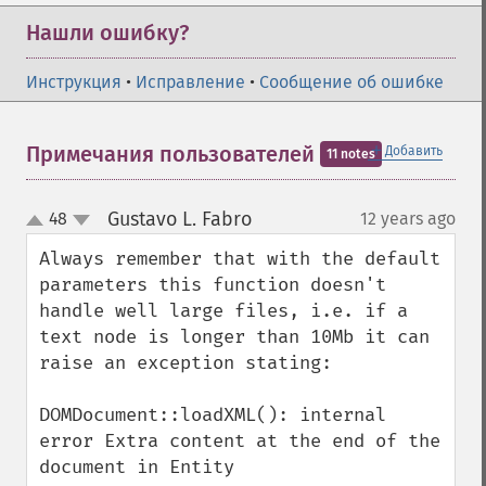
Нашли ошибку?
Инструкция
•
Исправление
•
Сообщение об ошибке
＋
Примечания пользователей
Добавить
11 notes
Gustavo L. Fabro
48
12 years ago
¶
up
down
Always remember that with the default 
parameters this function doesn't 
handle well large files, i.e. if a 
text node is longer than 10Mb it can 
raise an exception stating:

DOMDocument::loadXML(): internal 
error Extra content at the end of the 
document in Entity
