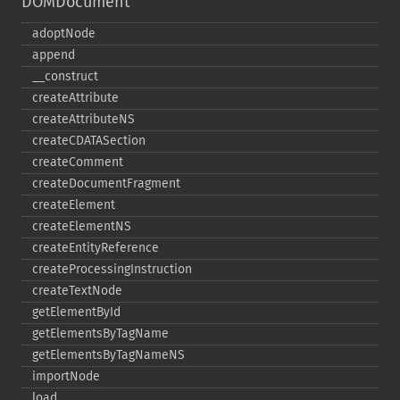
DOMDocument
adoptNode
append
_​_​construct
createAttribute
createAttributeNS
createCDATASection
createComment
createDocumentFragment
createElement
createElementNS
createEntityReference
createProcessingInstruction
createTextNode
getElementById
getElementsByTagName
getElementsByTagNameNS
importNode
load