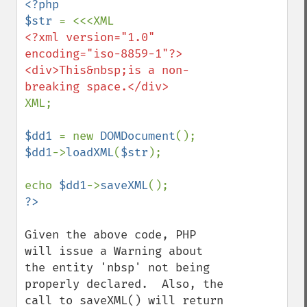
<?php

$str 
<?xml version="1.0" 
encoding="iso-8859-1"?>

<div>This&nbsp;is a non-
XML;

$dd1 
= new 
DOMDocument
$dd1
->
loadXML
(
$str
);

echo 
$dd1
->
saveXML
Given the above code, PHP 
will issue a Warning about 
the entity 'nbsp' not being 
properly declared.  Also, the 
call to saveXML() will return 