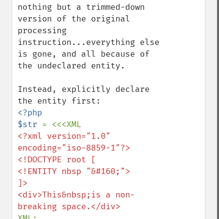
nothing but a trimmed-down 
version of the original 
processing 
instruction...everything else 
is gone, and all because of 
the undeclared entity.

Instead, explicitly declare 
<?php

$str 
<?xml version="1.0" 
encoding="iso-8859-1"?>

<!DOCTYPE root [

<!ENTITY nbsp "&#160;">

]>

<div>This&nbsp;is a non-
XML;
