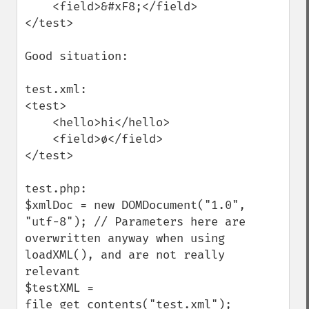
    <field>&#xF8;</field>

</test>

Good situation:

test.xml:

<test>

    <hello>hi</hello>

    <field>ø</field>

</test>

test.php:

$xmlDoc = new DOMDocument("1.0", 
"utf-8"); // Parameters here are 
overwritten anyway when using 
loadXML(), and are not really 
relevant

$testXML = 
file_get_contents("test.xml");
