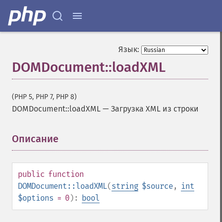
Язык:
DOMDocument::loadXML
(PHP 5, PHP 7, PHP 8)
DOMDocument::loadXML
—
Загрузка XML из строки
Описание
¶
public
function
DOMDocument::loadXML
(
string
$source
,
int
$options
= 0
):
bool