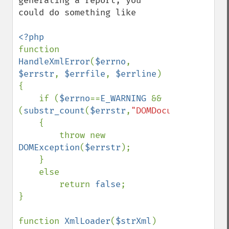
generating a report, you 
could do something like

function 
HandleXmlError
(
$errno
, 
$errstr
, 
$errfile
, 
$errline
)

{

    if (
$errno
==
E_WARNING 
&& 
(
substr_count
(
$errstr
,
"DOMDocument::loadX
    {

        throw new 
DOMException
(
$errstr
);

    }

    else 

        return 
false
;

}

function 
XmlLoader
(
$strXml
)
