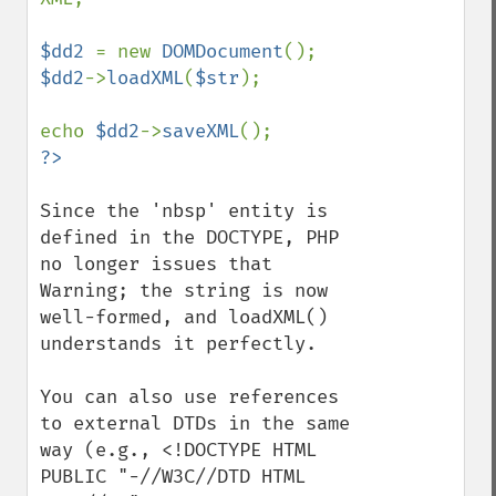
$dd2 
= new 
DOMDocument
$dd2
->
loadXML
(
$str
);

echo 
$dd2
->
saveXML
Since the 'nbsp' entity is 
defined in the DOCTYPE, PHP 
no longer issues that 
Warning; the string is now 
well-formed, and loadXML() 
understands it perfectly.

You can also use references 
to external DTDs in the same 
way (e.g., <!DOCTYPE HTML 
PUBLIC "-//W3C//DTD HTML 