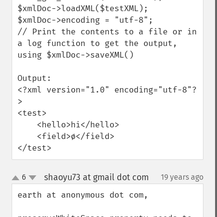
$xmlDoc->loadXML($testXML);

$xmlDoc->encoding = "utf-8";

// Print the contents to a file or in 
a log function to get the output, 
using $xmlDoc->saveXML()

Output:

<?xml version="1.0" encoding="utf-8"?
>

<test>

    <hello>hi</hello>

    <field>ø</field>

</test>
shaoyu73 at gmail dot com
6
19 years ago
¶
up
down
earth at anonymous dot com,
