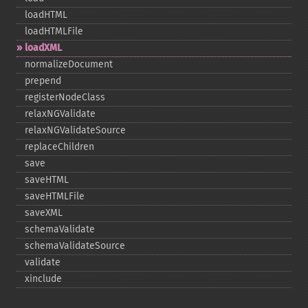
loadHTML
loadHTMLFile
loadXML
normalizeDocument
prepend
registerNodeClass
relaxNGValidate
relaxNGValidateSource
replaceChildren
save
saveHTML
saveHTMLFile
saveXML
schemaValidate
schemaValidateSource
validate
xinclude