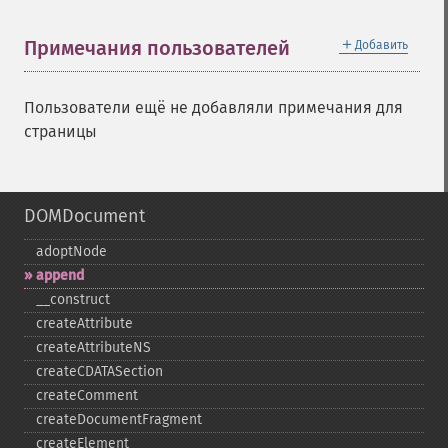
＋
Примечания пользователей
Добавить
Пользователи ещё не добавляли примечания для
страницы
DOMDocument
adoptNode
append
_​_​construct
createAttribute
createAttributeNS
createCDATASection
createComment
createDocumentFragment
createElement