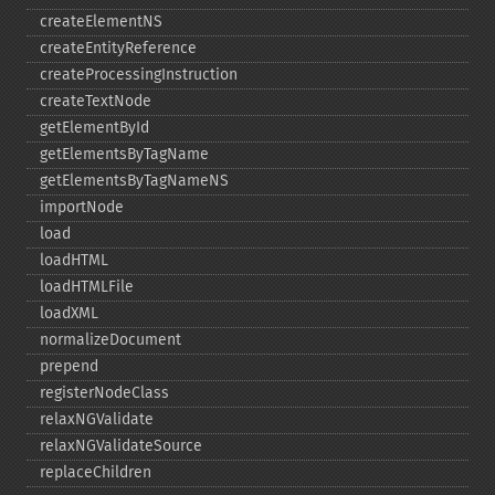
createElementNS
createEntityReference
createProcessingInstruction
createTextNode
getElementById
getElementsByTagName
getElementsByTagNameNS
importNode
load
loadHTML
loadHTMLFile
loadXML
normalizeDocument
prepend
registerNodeClass
relaxNGValidate
relaxNGValidateSource
replaceChildren