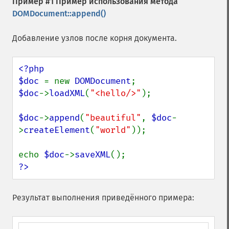
Пример #1 Пример использования метода
DOMDocument::append()
Добавление узлов после корня документа.
<?php

$doc 
= new 
DOMDocument
$doc
->
loadXML
(
"<hello/>"
);

$doc
->
append
(
"beautiful"
, 
$doc
-
>
createElement
(
"world"
));

echo 
$doc
->
saveXML
?>
Результат выполнения приведённого примера: